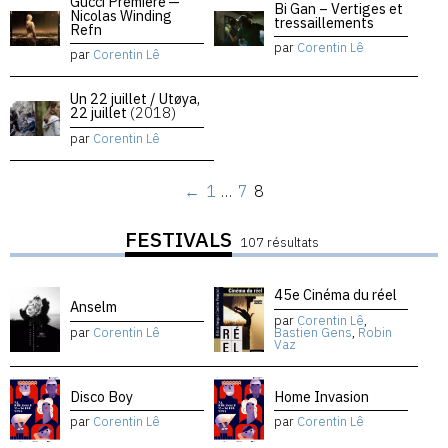
Gucci Premiere —
Bi Gan – Vertiges et
Nicolas Winding
tressaillements
Refn
par
Corentin Lê
par
Corentin Lê
Un 22 juillet / Utøya,
22 juillet
(2018)
par
Corentin Lê
←
1
…
7
8
FESTIVALS
107 résultats
45e Cinéma du réel
Anselm
par
Corentin Lê
,
par
Corentin Lê
Bastien Gens
,
Robin
Vaz
Disco Boy
Home Invasion
par
Corentin Lê
par
Corentin Lê