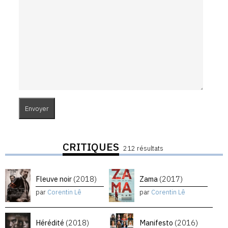
CRITIQUES
212 résultats
Fleuve noir
(2018)
Zama
(2017)
par
Corentin Lê
par
Corentin Lê
Hérédité
(2018)
Manifesto
(2016)