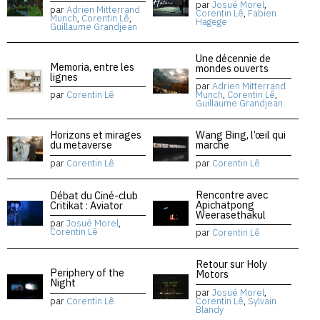
par
Josué Morel
,
par
Adrien Mitterrand
Corentin Lê
,
Fabien
Munch
,
Corentin Lê
,
Hagege
Guillaume Grandjean
Une décennie de
Memoria, entre les
mondes ouverts
lignes
par
Adrien Mitterrand
par
Corentin Lê
Munch
,
Corentin Lê
,
Guillaume Grandjean
Horizons et mirages
Wang Bing, l’œil qui
du metaverse
marche
par
Corentin Lê
par
Corentin Lê
Rencontre avec
Débat du Ciné-club
Apichatpong
Critikat : Aviator
Weerasethakul
par
Josué Morel
,
Corentin Lê
par
Corentin Lê
Retour sur Holy
Periphery of the
Motors
Night
par
Josué Morel
,
par
Corentin Lê
Corentin Lê
,
Sylvain
Blandy