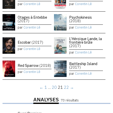
par
Corentin Lê
par
Corentin Lê
Otages à Entebbe
Psychokinesis
(2017)
(2018)
par
Corentin Lê
par
Corentin Lê
L’Héroïque Lande, la
Escobar
(2017)
frontière brûle
(2017)
par
Corentin Lê
par
Corentin Lê
Battleship Island
Red Sparrow
(2018)
(2017)
par
Corentin Lê
par
Corentin Lê
←
1
…
20
21
22
→
ANALYSES
73 résultats