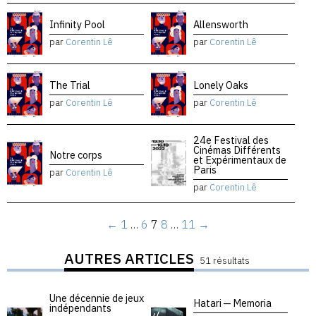
Infinity Pool
Allensworth
par
Corentin Lê
par
Corentin Lê
The Trial
Lonely Oaks
par
Corentin Lê
par
Corentin Lê
24e Festival des
Cinémas Différents
Notre corps
et Expérimentaux de
Paris
par
Corentin Lê
par
Corentin Lê
←
1
…
6
7
8
…
11
→
AUTRES ARTICLES
51 résultats
Une décennie de jeux
Hatari — Memoria
indépendants