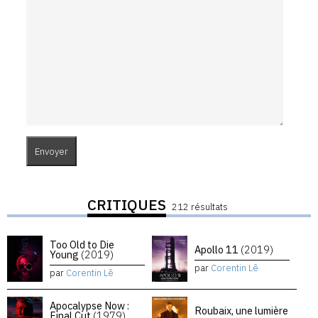
CRITIQUES
212 résultats
Too Old to Die
Apollo 11
(2019)
Young
(2019)
par
Corentin Lê
par
Corentin Lê
Apocalypse Now :
Roubaix, une lumière
Final Cut
(1979)