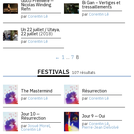
Gucci Premiere —
Bi Gan – Vertiges et
Nicolas Winding
tressaillements
Refn
par
Corentin Lê
par
Corentin Lê
Un 22 juillet / Utøya,
22 juillet
(2018)
par
Corentin Lê
←
1
…
7
8
FESTIVALS
107 résultats
The Mastermind
Résurrection
par
Corentin Lê
par
Corentin Lê
Jour 10 —
Jour 9 — Oui
Résurrection
par
Corentin Lê
,
par
Josué Morel
,
Pierre-Jean Delvolvé
Corentin Lê