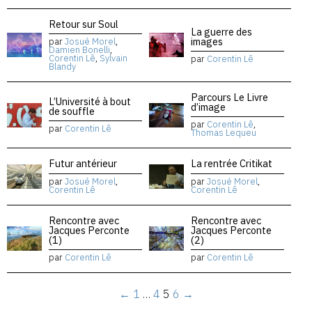
Retour sur Soul
La guerre des
images
par
Josué Morel
,
Damien Bonelli
,
Corentin Lê
,
Sylvain
par
Corentin Lê
Blandy
Parcours Le Livre
L’Université à bout
d’image
de souffle
par
Corentin Lê
,
par
Corentin Lê
Thomas Lequeu
Futur antérieur
La rentrée Critikat
par
Josué Morel
,
par
Josué Morel
,
Corentin Lê
Corentin Lê
Rencontre avec
Rencontre avec
Jacques Perconte
Jacques Perconte
(1)
(2)
par
Corentin Lê
par
Corentin Lê
←
1
…
4
5
6
→