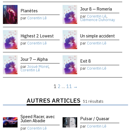
Jour 8 — Romería
Planètes
par
Corentin Lê
,
par
Corentin Lê
Clémence Duhornay
Highest 2 Lowest
Un simple accident
par
Corentin Lê
par
Corentin Lê
Jour 7 — Alpha
Exit 8
par
Josué Morel
,
par
Corentin Lê
Corentin Lê
1
2
…
11
→
AUTRES ARTICLES
51 résultats
Speed Racer, avec
Pulsar / Quasar
Julien Abadie
par
Corentin Lê
par
Corentin Lê