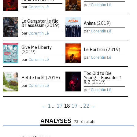
par
Corentin Lê
par
Corentin Lê
Le Gangster, le flic
Anima
(2019)
& l’assassin
(2019)
par
Corentin Lê
par
Corentin Lê
Give Me Liberty
Le Roi Lion
(2019)
(2019)
par
Corentin Lê
par
Corentin Lê
Too Old to Die
Petite forêt
(2018)
Young – Episodes 1
& 2
(2019)
par
Corentin Lê
par
Corentin Lê
←
1
…
17
18
19
…
22
→
ANALYSES
73 résultats