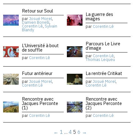
Retour sur Soul
La guerre des
images
par
Josué Morel
,
Damien Bonelli
,
Corentin Lê
,
Sylvain
par
Corentin Lê
Blandy
Parcours Le Livre
L’Université à bout
d’image
de souffle
par
Corentin Lê
,
par
Corentin Lê
Thomas Lequeu
Futur antérieur
La rentrée Critikat
par
Josué Morel
,
par
Josué Morel
,
Corentin Lê
Corentin Lê
Rencontre avec
Rencontre avec
Jacques Perconte
Jacques Perconte
(1)
(2)
par
Corentin Lê
par
Corentin Lê
←
1
…
4
5
6
→