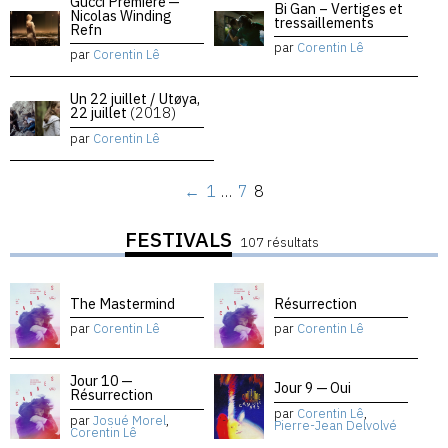
Gucci Premiere —
Bi Gan – Vertiges et
Nicolas Winding
tressaillements
Refn
par
Corentin Lê
par
Corentin Lê
Un 22 juillet / Utøya,
22 juillet
(2018)
par
Corentin Lê
←
1
…
7
8
FESTIVALS
107 résultats
The Mastermind
Résurrection
par
Corentin Lê
par
Corentin Lê
Jour 10 —
Jour 9 — Oui
Résurrection
par
Corentin Lê
,
par
Josué Morel
,
Pierre-Jean Delvolvé
Corentin Lê