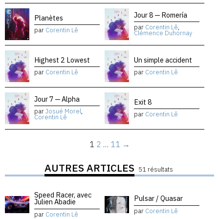
Jour 8 — Romería
Planètes
par
Corentin Lê
,
par
Corentin Lê
Clémence Duhornay
Highest 2 Lowest
Un simple accident
par
Corentin Lê
par
Corentin Lê
Jour 7 — Alpha
Exit 8
par
Josué Morel
,
par
Corentin Lê
Corentin Lê
1
2
…
11
→
AUTRES ARTICLES
51 résultats
Speed Racer, avec
Pulsar / Quasar
Julien Abadie
par
Corentin Lê
par
Corentin Lê