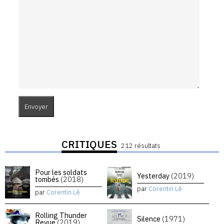
CRITIQUES
212 résultats
Pour les soldats
Yesterday
(2019)
tombés
(2018)
par
Corentin Lê
par
Corentin Lê
Rolling Thunder
Silence
(1971)
Revue
(2019)