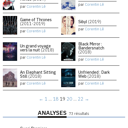
par
Corentin Lê
par
Corentin Lê
Game of Thrones
Sibyl
(2019)
(2011-2019)
par
Corentin Lê
par
Corentin Lê
Black Mirror :
Un grand voyage
Bandersnatch
vers la nuit
(2018)
(2018)
par
Corentin Lê
par
Corentin Lê
An Elephant Sitting
Unfriended : Dark
Still
(2018)
Web
(2018)
par
Corentin Lê
par
Corentin Lê
←
1
…
18
19
20
…
22
→
ANALYSES
73 résultats