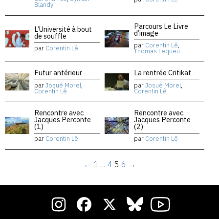
Blandy
Parcours Le Livre
L’Université à bout
d’image
de souffle
par
Corentin Lê
,
par
Corentin Lê
Thomas Lequeu
Futur antérieur
La rentrée Critikat
par
Josué Morel
,
par
Josué Morel
,
Corentin Lê
Corentin Lê
Rencontre avec
Rencontre avec
Jacques Perconte
Jacques Perconte
(1)
(2)
par
Corentin Lê
par
Corentin Lê
←
1
…
4
5
6
→