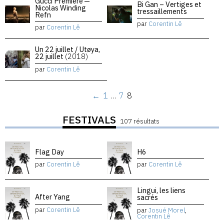
Gucci Premiere —
Bi Gan – Vertiges et
Nicolas Winding
tressaillements
Refn
par
Corentin Lê
par
Corentin Lê
Un 22 juillet / Utøya,
22 juillet
(2018)
par
Corentin Lê
←
1
…
7
8
FESTIVALS
107 résultats
Flag Day
H6
par
Corentin Lê
par
Corentin Lê
Lingui, les liens
After Yang
sacrés
par
Corentin Lê
par
Josué Morel
,
Corentin Lê