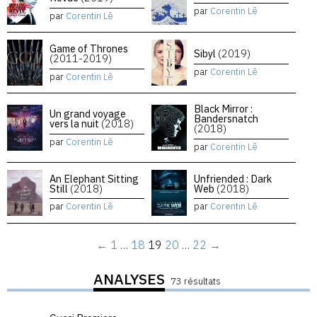
par
Corentin Lê
par
Corentin Lê
Game of Thrones
Sibyl
(2019)
(2011-2019)
par
Corentin Lê
par
Corentin Lê
Black Mirror :
Un grand voyage
Bandersnatch
vers la nuit
(2018)
(2018)
par
Corentin Lê
par
Corentin Lê
An Elephant Sitting
Unfriended : Dark
Still
(2018)
Web
(2018)
par
Corentin Lê
par
Corentin Lê
←
1
…
18
19
20
…
22
→
ANALYSES
73 résultats