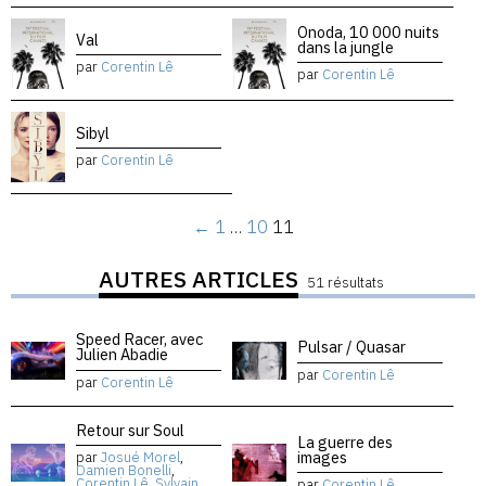
Onoda, 10 000 nuits
Val
dans la jungle
par
Corentin Lê
par
Corentin Lê
Sibyl
par
Corentin Lê
←
1
…
10
11
AUTRES ARTICLES
51 résultats
Speed Racer, avec
Pulsar / Quasar
Julien Abadie
par
Corentin Lê
par
Corentin Lê
Retour sur Soul
La guerre des
images
par
Josué Morel
,
Damien Bonelli
,
Corentin Lê
,
Sylvain
par
Corentin Lê