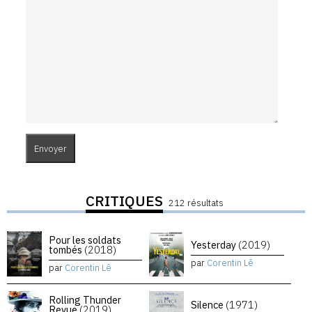
CRITIQUES
212 résultats
Pour les soldats
Yesterday
(2019)
tombés
(2018)
par
Corentin Lê
par
Corentin Lê
Rolling Thunder
Silence
(1971)
Revue
(2019)