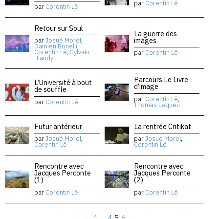
par
Corentin Lê
par
Corentin Lê
Retour sur Soul
La guerre des
images
par
Josué Morel
,
Damien Bonelli
,
Corentin Lê
,
Sylvain
par
Corentin Lê
Blandy
Parcours Le Livre
L’Université à bout
d’image
de souffle
par
Corentin Lê
,
par
Corentin Lê
Thomas Lequeu
Futur antérieur
La rentrée Critikat
par
Josué Morel
,
par
Josué Morel
,
Corentin Lê
Corentin Lê
Rencontre avec
Rencontre avec
Jacques Perconte
Jacques Perconte
(1)
(2)
par
Corentin Lê
par
Corentin Lê
←
1
…
4
5
6
→