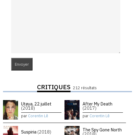
CRITIQUES
212 résultats
Utøya, 22 juillet
After My Death
(2018)
(2017)
par
Corentin Lê
par
Corentin Lê
The Spy Gone North
Suspiria
(2018)
(2018)