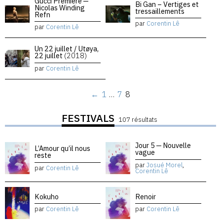
Gucci Premiere —
Bi Gan – Vertiges et
Nicolas Winding
tressaillements
Refn
par
Corentin Lê
par
Corentin Lê
Un 22 juillet / Utøya,
22 juillet
(2018)
par
Corentin Lê
←
1
…
7
8
FESTIVALS
107 résultats
Jour 5 — Nouvelle
L’Amour qu’il nous
vague
reste
par
Josué Morel
,
par
Corentin Lê
Corentin Lê
Kokuho
Renoir
par
Corentin Lê
par
Corentin Lê