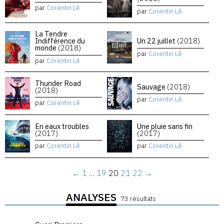
par
Corentin Lê
par
Corentin Lê
La Tendre
Indifférence du
Un 22 juillet
(2018)
monde
(2018)
par
Corentin Lê
par
Corentin Lê
Thunder Road
Sauvage
(2018)
(2018)
par
Corentin Lê
par
Corentin Lê
En eaux troubles
Une pluie sans fin
(2017)
(2017)
par
Corentin Lê
par
Corentin Lê
←
1
…
19
20
21
22
→
ANALYSES
73 résultats