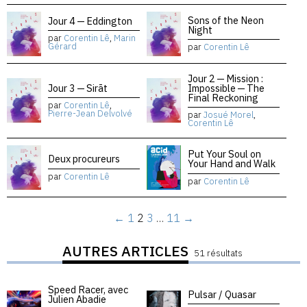
Sons of the Neon
Jour 4 — Eddington
Night
par
Corentin Lê
,
Marin
Gérard
par
Corentin Lê
Jour 2 — Mission :
Jour 3 — Sirāt
Impossible — The
Final Reckoning
par
Corentin Lê
,
Pierre-Jean Delvolvé
par
Josué Morel
,
Corentin Lê
Put Your Soul on
Deux procureurs
Your Hand and Walk
par
Corentin Lê
par
Corentin Lê
←
1
2
3
…
11
→
AUTRES ARTICLES
51 résultats
Speed Racer, avec
Pulsar / Quasar
Julien Abadie