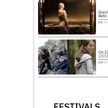
Gucci
Refn
par
Co
Un 22
(201
par
Co
FESTIVALS