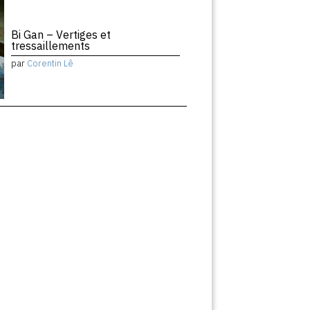
Bi Gan – Vertiges et
tressaillements
par
Corentin Lê