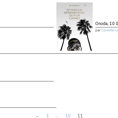
Onoda, 10 0
par
Corentin L
←
1
…
10
11