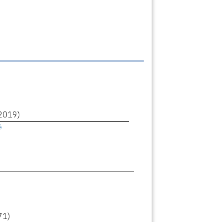
2019)
ê
71)