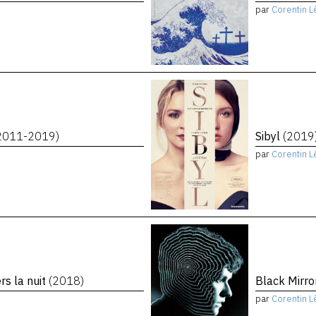
par
Corentin L
2011-2019)
Sibyl
(2019
par
Corentin L
rs la nuit
(2018)
Black Mirro
par
Corentin L