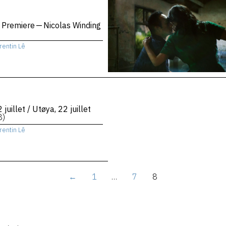
 Premiere — Nicolas Winding
rentin Lê
 juillet / Utøya, 22 juillet
8)
rentin Lê
←
1
…
7
8