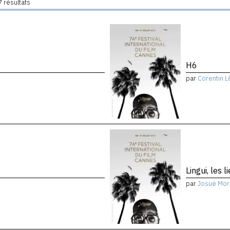
 résultats
H6
par
Corentin L
Lingui, les 
par
Josué Mor