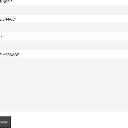
E NOM
*
E E-MAIL
*
T
*
E MESSAGE