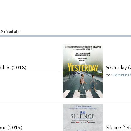
2 résultats
tombés
(2018)
Yesterday
(
par
Corentin L
evue
(2019)
Silence
(19