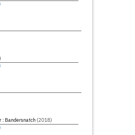
ê
)
ê
r : Bandersnatch
(2018)
ê