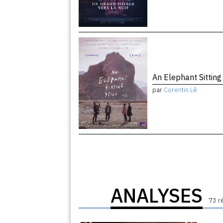
An Elephant Sitting 
par
Corentin Lê
ANALYSES
73 r