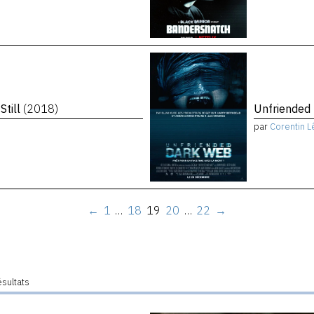
Still
(2018)
Unfriended
par
Corentin L
←
1
…
18
19
20
…
22
→
ésultats