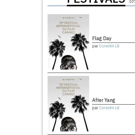
107
Flag Day
par
Corentin Lê
After Yang
par
Corentin Lê