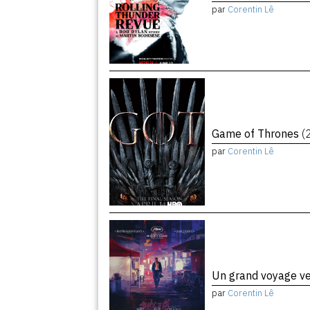
par
Corentin Lê
Game of Thrones
(
par
Corentin Lê
Un grand voyage ve
par
Corentin Lê