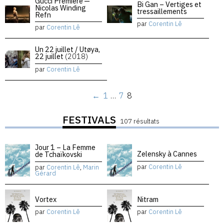
Gucci Premiere —
Bi Gan – Vertiges et
Nicolas Winding
tressaillements
Refn
par
Corentin Lê
par
Corentin Lê
Un 22 juillet / Utøya,
22 juillet
(2018)
par
Corentin Lê
←
1
…
7
8
FESTIVALS
107 résultats
Jour 1 – La Femme
Zelensky à Cannes
de Tchaïkovski
par
Corentin Lê
par
Corentin Lê
,
Marin
Gérard
Vortex
Nitram
par
Corentin Lê
par
Corentin Lê