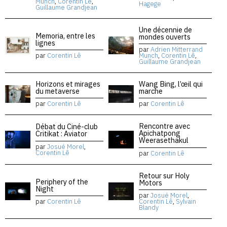
Munch
,
Corentin Lê
,
Hagege
Guillaume Grandjean
Une décennie de
Memoria, entre les
mondes ouverts
lignes
par
Adrien Mitterrand
par
Corentin Lê
Munch
,
Corentin Lê
,
Guillaume Grandjean
Horizons et mirages
Wang Bing, l’œil qui
du metaverse
marche
par
Corentin Lê
par
Corentin Lê
Rencontre avec
Débat du Ciné-club
Apichatpong
Critikat : Aviator
Weerasethakul
par
Josué Morel
,
Corentin Lê
par
Corentin Lê
Retour sur Holy
Periphery of the
Motors
Night
par
Josué Morel
,
par
Corentin Lê
Corentin Lê
,
Sylvain
Blandy