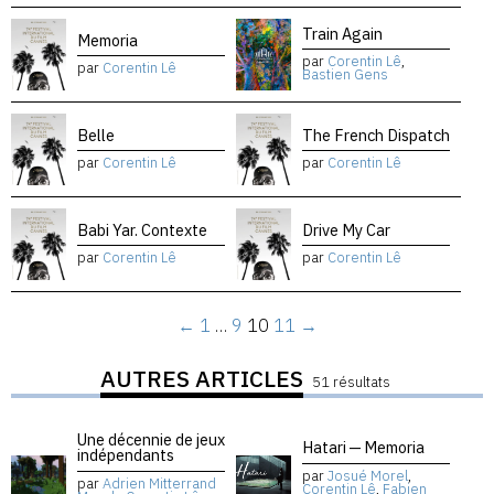
Train Again
Memoria
par
Corentin Lê
,
par
Corentin Lê
Bastien Gens
Belle
The French Dispatch
par
Corentin Lê
par
Corentin Lê
Babi Yar. Contexte
Drive My Car
par
Corentin Lê
par
Corentin Lê
←
1
…
9
10
11
→
AUTRES ARTICLES
51 résultats
Une décennie de jeux
Hatari — Memoria
indépendants
par
Josué Morel
,
par
Adrien Mitterrand
Corentin Lê
,
Fabien