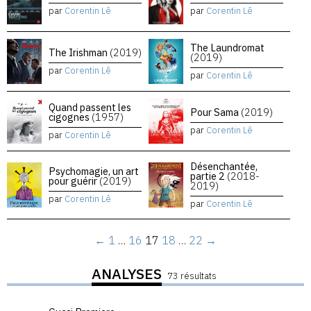
par
Corentin Lê
par
Corentin Lê
The Laundromat
The Irishman
(2019)
(2019)
par
Corentin Lê
par
Corentin Lê
Quand passent les
Pour Sama
(2019)
cigognes
(1957)
par
Corentin Lê
par
Corentin Lê
Désenchantée,
Psychomagie, un art
partie 2
(2018-
pour guérir
(2019)
2019)
par
Corentin Lê
par
Corentin Lê
←
1
…
16
17
18
…
22
→
ANALYSES
73 résultats