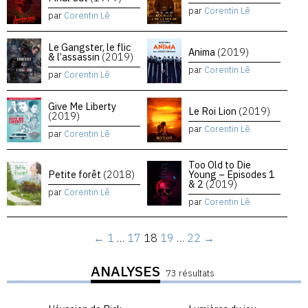
par
Corentin Lê
par
Corentin Lê
Le Gangster, le flic
Anima
(2019)
& l’assassin
(2019)
par
Corentin Lê
par
Corentin Lê
Give Me Liberty
Le Roi Lion
(2019)
(2019)
par
Corentin Lê
par
Corentin Lê
Too Old to Die
Petite forêt
(2018)
Young – Episodes 1
& 2
(2019)
par
Corentin Lê
par
Corentin Lê
←
1
…
17
18
19
…
22
→
ANALYSES
73 résultats