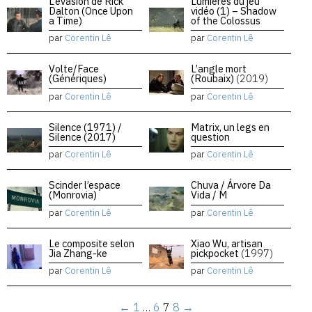
L’évasion de Rick
Lumières du jeu
Dalton (Once Upon
vidéo (1) – Shadow
a Time)
of the Colossus
par
Corentin Lê
par
Corentin Lê
Volte/Face
L’angle mort
(Génériques)
(Roubaix)
(2019)
par
Corentin Lê
par
Corentin Lê
Silence (1971) /
Matrix, un legs en
Silence (2017)
question
par
Corentin Lê
par
Corentin Lê
Scinder l’espace
Chuva / Árvore Da
(Monrovia)
Vida / M
par
Corentin Lê
par
Corentin Lê
Le composite selon
Xiao Wu, artisan
Jia Zhang-ke
pickpocket
(1997)
par
Corentin Lê
par
Corentin Lê
←
1
…
6
7
8
→