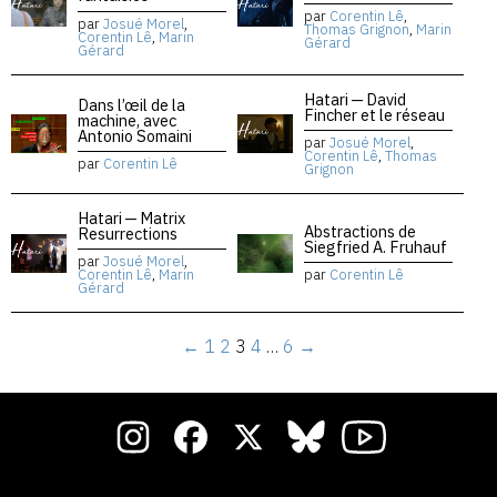
par
Corentin Lê
,
par
Josué Morel
,
Thomas Grignon
,
Marin
Corentin Lê
,
Marin
Gérard
Gérard
Hatari — David
Dans l’œil de la
Fincher et le réseau
machine, avec
Antonio Somaini
par
Josué Morel
,
Corentin Lê
,
Thomas
par
Corentin Lê
Grignon
Hatari — Matrix
Abstractions de
Resurrections
Siegfried A. Fruhauf
par
Josué Morel
,
Corentin Lê
,
Marin
par
Corentin Lê
Gérard
←
1
2
3
4
…
6
→