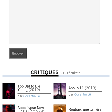
CRITIQUES
212 résultats
Too Old to Die
Apollo 11
(2019)
Young
(2019)
par
Corentin Lê
par
Corentin Lê
Apocalypse Now :
Roubaix, une lumière
Final Cut
(1979)