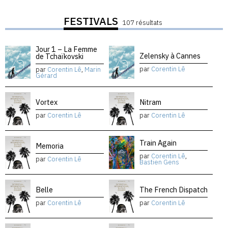
FESTIVALS
107 résultats
Jour 1 – La Femme
Zelensky à Cannes
de Tchaïkovski
par
Corentin Lê
par
Corentin Lê
,
Marin
Gérard
Vortex
Nitram
par
Corentin Lê
par
Corentin Lê
Train Again
Memoria
par
Corentin Lê
,
par
Corentin Lê
Bastien Gens
Belle
The French Dispatch
par
Corentin Lê
par
Corentin Lê