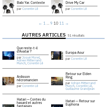
Babi Yar. Contexte
Drive My Car
par
Corentin Lê
par
Corentin Lê
←
1
…
9
10
11
→
AUTRES ARTICLES
51 résultats
Que reste-t-il
d’Avatar ?
Europa Aour
par
Josué Morel
,
par
Corentin Lê
Adrien Mitterrand
Munch
,
Corentin Lê
Retour sur Elden
Ardisson
Ring
nécromancien
par
Adrien Mitterrand
par
Corentin Lê
Munch
,
Corentin Lê
,
Guillaume Grandjean
Hatari — Contes du
Hatari — Retour sur
hasard et autres
Euphoria
fantaisies