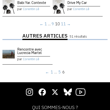
Babi Yar. Contexte
Drive My Car
par
Corentin Lê
par
Corentin Lê
←
1
…
9
10
11
→
AUTRES ARTICLES
51 résultats
Rencontre avec
Lucrecia Martel
par
Corentin Lê
←
1
…
5
6
QUI SOMMES-NOUS ?