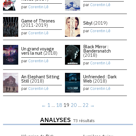
par
Corentin Lê
par
Corentin Lê
Game of Thrones
Sibyl
(2019)
(2011-2019)
par
Corentin Lê
par
Corentin Lê
Black Mirror :
Un grand voyage
Bandersnatch
vers la nuit
(2018)
(2018)
par
Corentin Lê
par
Corentin Lê
An Elephant Sitting
Unfriended : Dark
Still
(2018)
Web
(2018)
par
Corentin Lê
par
Corentin Lê
←
1
…
18
19
20
…
22
→
ANALYSES
73 résultats