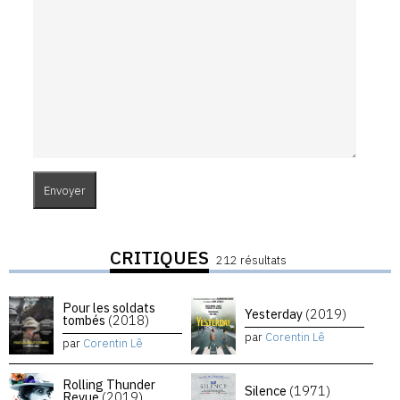
CRITIQUES
212 résultats
Pour les soldats
Yesterday
(2019)
tombés
(2018)
par
Corentin Lê
par
Corentin Lê
Rolling Thunder
Silence
(1971)
Revue
(2019)