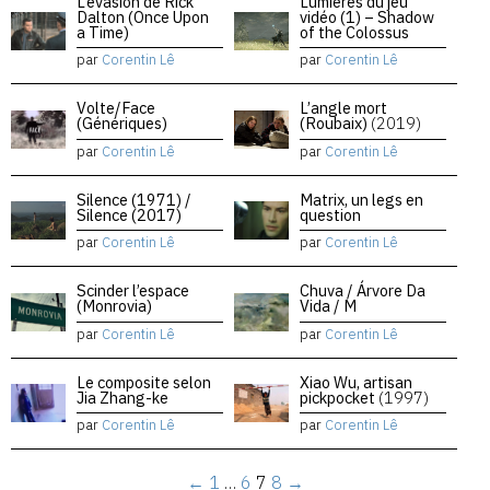
L’évasion de Rick
Lumières du jeu
Dalton (Once Upon
vidéo (1) – Shadow
a Time)
of the Colossus
par
Corentin Lê
par
Corentin Lê
Volte/Face
L’angle mort
(Génériques)
(Roubaix)
(2019)
par
Corentin Lê
par
Corentin Lê
Silence (1971) /
Matrix, un legs en
Silence (2017)
question
par
Corentin Lê
par
Corentin Lê
Scinder l’espace
Chuva / Árvore Da
(Monrovia)
Vida / M
par
Corentin Lê
par
Corentin Lê
Le composite selon
Xiao Wu, artisan
Jia Zhang-ke
pickpocket
(1997)
par
Corentin Lê
par
Corentin Lê
←
1
…
6
7
8
→