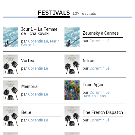
FESTIVALS
107 résultats
Jour 1 – La Femme
Zelensky à Cannes
de Tchaïkovski
par
Corentin Lê
par
Corentin Lê
,
Marin
Gérard
Vortex
Nitram
par
Corentin Lê
par
Corentin Lê
Train Again
Memoria
par
Corentin Lê
,
par
Corentin Lê
Bastien Gens
Belle
The French Dispatch
par
Corentin Lê
par
Corentin Lê