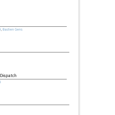
ê
,
Bastien Gens
 Dispatch
ê