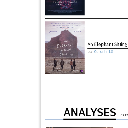
An Elephant Sitting 
par
Corentin Lê
ANALYSES
73 r