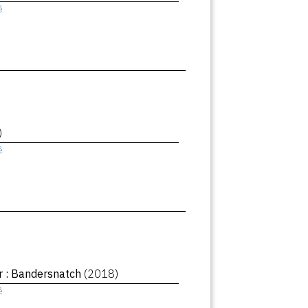
ê
)
ê
r : Bandersnatch
(2018)
ê