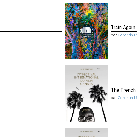
Train Again
par
Corentin L
The French
par
Corentin L