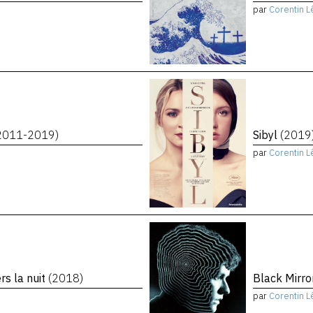
par
Corentin L
2011-2019)
Sibyl
(2019
par
Corentin L
rs la nuit
(2018)
Black Mirro
par
Corentin L