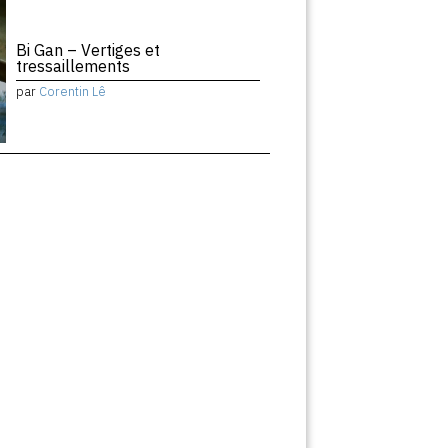
Bi Gan – Vertiges et
tressaillements
par
Corentin Lê