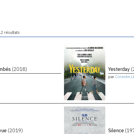
2 résultats
tombés
(2018)
Yesterday
(
par
Corentin L
evue
(2019)
Silence
(19