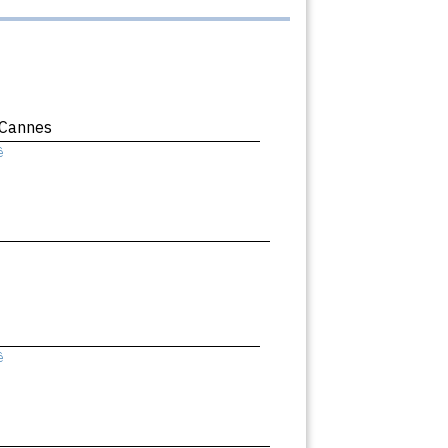
 Cannes
ê
ê