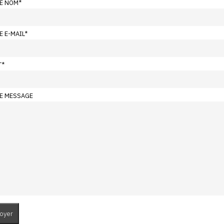
E NOM
*
E E-MAIL
*
T
*
E MESSAGE