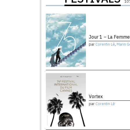
107
Jour 1 – La Femme 
par
Corentin Lê
,
Marin G
Vortex
par
Corentin Lê