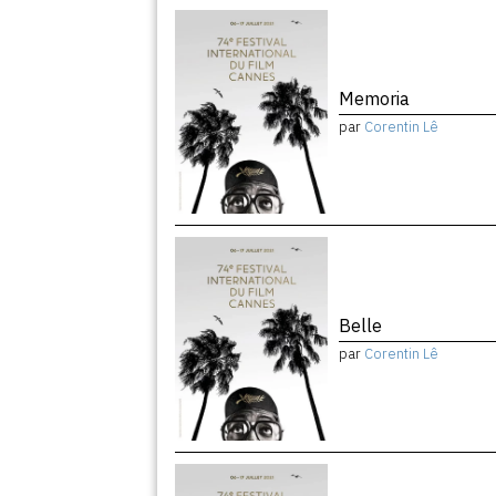
Memoria
par
Corentin Lê
Belle
par
Corentin Lê