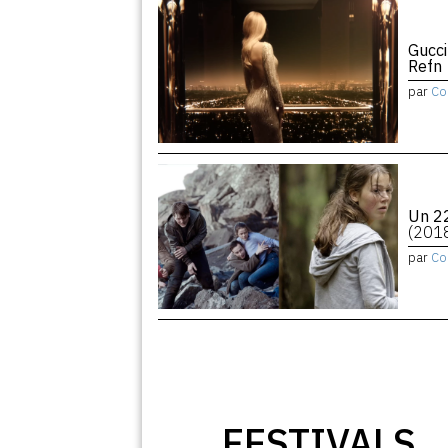
Gucci
Refn
par
Co
Un 22
(201
par
Co
FESTIVALS