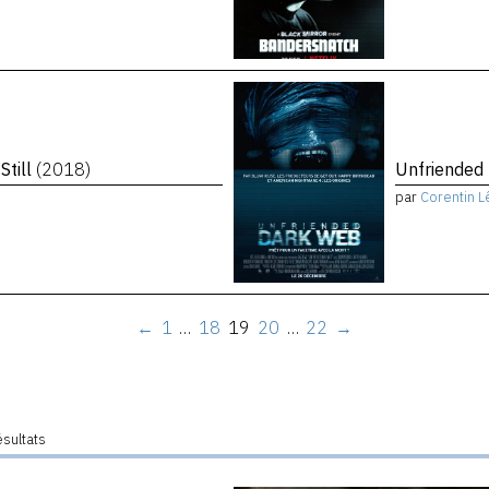
Still
(2018)
Unfriended
par
Corentin L
←
1
…
18
19
20
…
22
→
ésultats