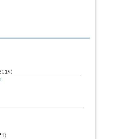
2019)
ê
71)