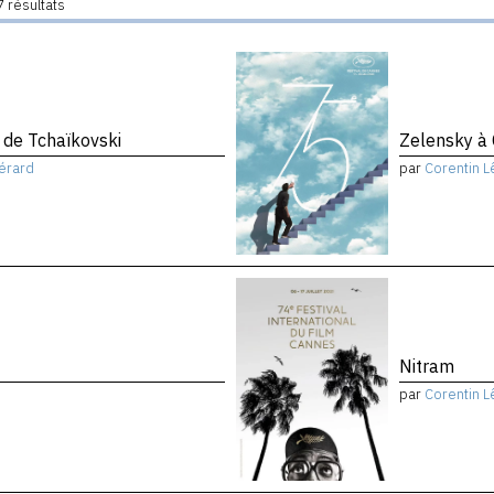
 résultats
de Tchaïkovski
Zelensky à
érard
par
Corentin L
Nitram
par
Corentin L