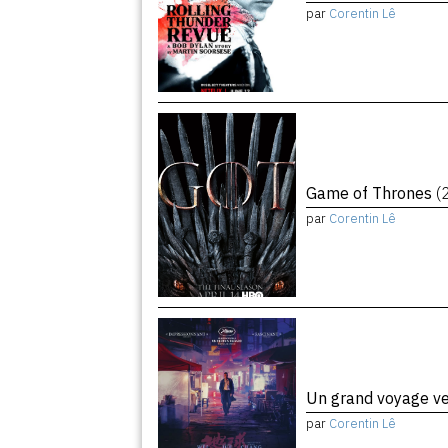
par
Corentin Lê
Game of Thrones
(
par
Corentin Lê
Un grand voyage ve
par
Corentin Lê