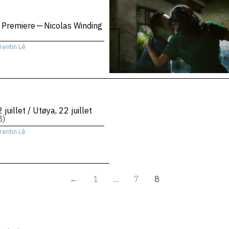
 Premiere — Nicolas Winding
rentin Lê
 juillet / Utøya, 22 juillet
8)
rentin Lê
←
1
…
7
8