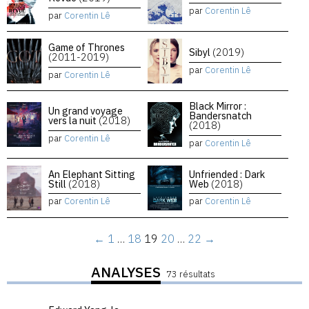
par
Corentin Lê
par
Corentin Lê
Game of Thrones
Sibyl
(2019)
(2011-2019)
par
Corentin Lê
par
Corentin Lê
Black Mirror :
Un grand voyage
Bandersnatch
vers la nuit
(2018)
(2018)
par
Corentin Lê
par
Corentin Lê
An Elephant Sitting
Unfriended : Dark
Still
(2018)
Web
(2018)
par
Corentin Lê
par
Corentin Lê
←
1
…
18
19
20
…
22
→
ANALYSES
73 résultats