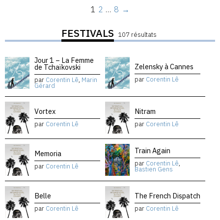
1
2
…
8
→
FESTIVALS
107 résultats
Jour 1 – La Femme
Zelensky à Cannes
de Tchaïkovski
par
Corentin Lê
par
Corentin Lê
,
Marin
Gérard
Vortex
Nitram
par
Corentin Lê
par
Corentin Lê
Train Again
Memoria
par
Corentin Lê
,
par
Corentin Lê
Bastien Gens
Belle
The French Dispatch
par
Corentin Lê
par
Corentin Lê