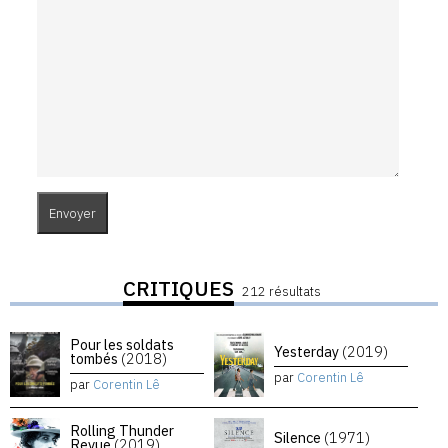
CRITIQUES
212 résultats
Pour les soldats
Yesterday
(2019)
tombés
(2018)
par
Corentin Lê
par
Corentin Lê
Rolling Thunder
Silence
(1971)
Revue
(2019)