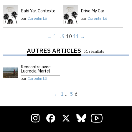
Babi Yar. Contexte
Drive My Car
par
Corentin Lê
par
Corentin Lê
←
1
…
9
10
11
→
AUTRES ARTICLES
51 résultats
Rencontre avec
Lucrecia Martel
par
Corentin Lê
←
1
…
5
6