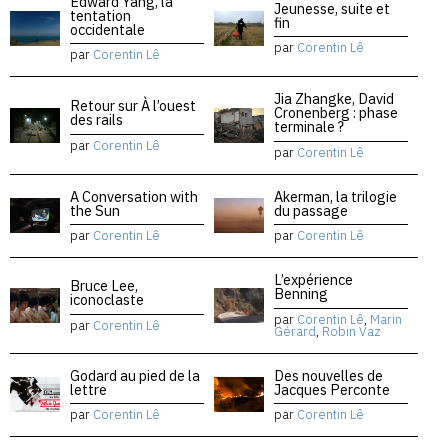
Edward Yang, la
Jeunesse, suite et
tentation
fin
occidentale
par
Corentin Lê
par
Corentin Lê
Jia Zhangke, David
Retour sur À l’ouest
Cronenberg : phase
des rails
terminale ?
par
Corentin Lê
par
Corentin Lê
A Conversation with
Akerman, la trilogie
the Sun
du passage
par
Corentin Lê
par
Corentin Lê
L’expérience
Bruce Lee,
Benning
iconoclaste
par
Corentin Lê
,
Marin
par
Corentin Lê
Gérard
,
Robin Vaz
Godard au pied de la
Des nouvelles de
lettre
Jacques Perconte
par
Corentin Lê
par
Corentin Lê