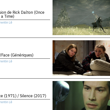
sion de Rick Dalton (Once
 a Time)
rentin Lê
/Face (Génériques)
rentin Lê
ce (1971) / Silence (2017)
rentin Lê