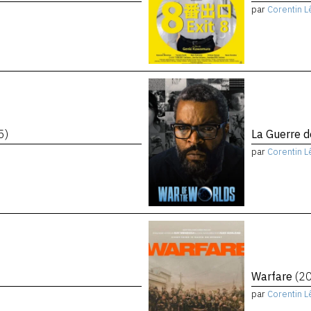
par
Corentin L
5)
La Guerre 
par
Corentin L
Warfare
(2
par
Corentin L