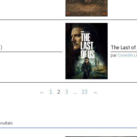
)
The Last of
par
Corentin L
←
1
2
3
…
22
→
ésultats