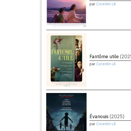
par
Corentin Lê
Fantôme utile
(202
par
Corentin Lê
Évanouis
(2025)
par
Corentin Lê