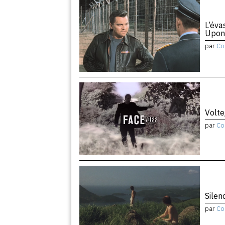
L’éva
Upon
par
Co
Volte
par
Co
Silen
par
Co