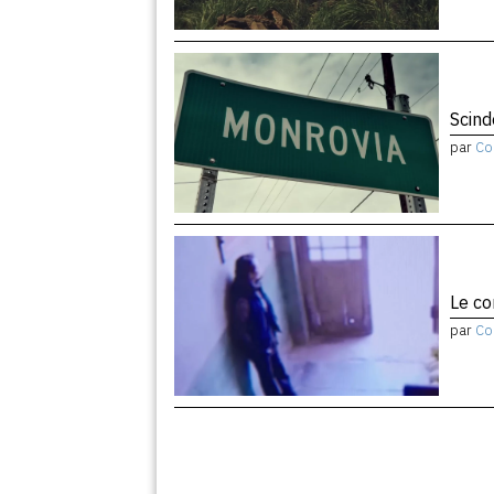
Scind
par
Co
Le co
par
Co