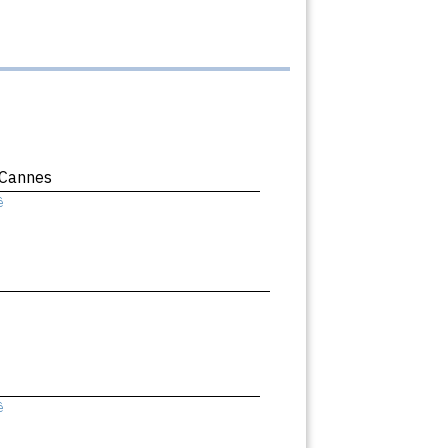
 Cannes
ê
ê