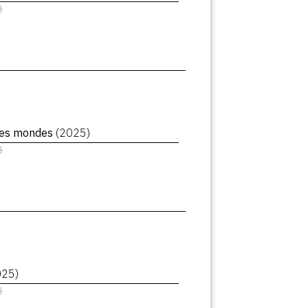
ê
des mondes
(2025)
ê
025)
ê