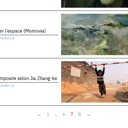
er l’espace (Monrovia)
rentin Lê
mposite selon Jia Zhang-ke
rentin Lê
←
1
…
6
7
8
→