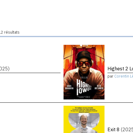
2 résultats
025)
Highest 2 
par
Corentin L
Exit 8
(202