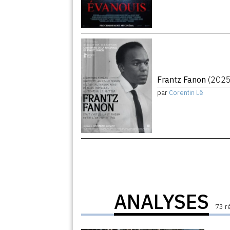
Frantz Fanon
(2025
par
Corentin Lê
ANALYSES
73 r