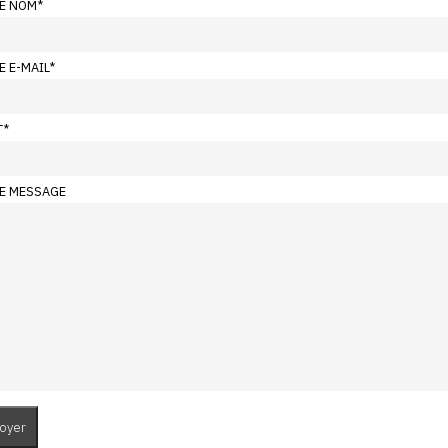
E NOM
*
E E-MAIL
*
T
*
E MESSAGE