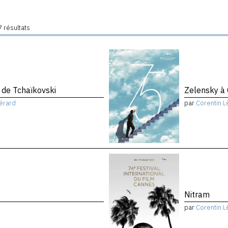
 résultats
de Tchaïkovski
Zelensky à
érard
par
Corentin L
Nitram
par
Corentin L