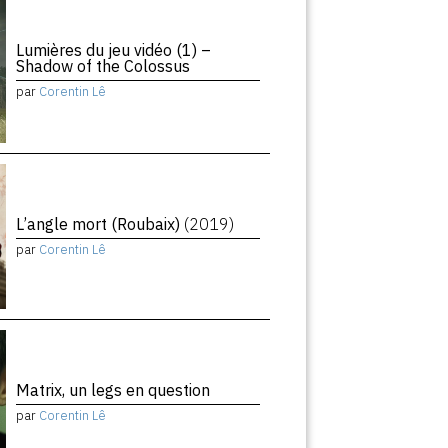
Lumières du jeu vidéo (1) –
Shadow of the Colossus
par
Corentin Lê
L’angle mort (Roubaix)
(2019)
par
Corentin Lê
Matrix, un legs en question
par
Corentin Lê