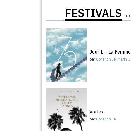
FESTIVALS
107
Jour 1 – La Femme 
par
Corentin Lê
,
Marin G
Vortex
par
Corentin Lê