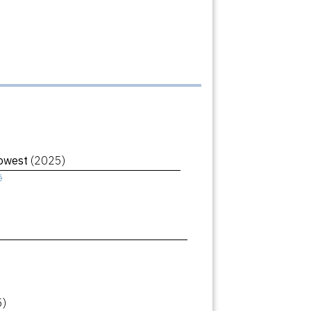
Lowest
(2025)
ê
5)