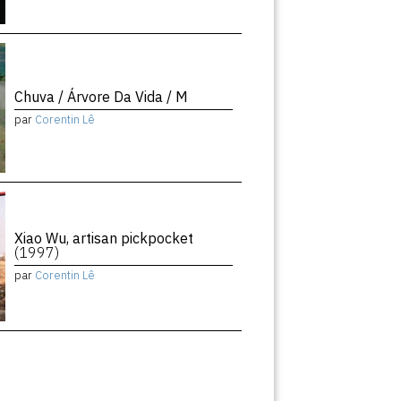
Chuva / Árvore Da Vida / M
par
Corentin Lê
Xiao Wu, artisan pickpocket
(1997)
par
Corentin Lê