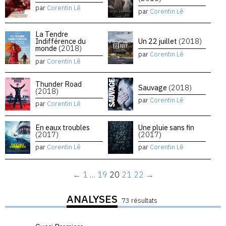
par
Corentin Lê
par
Corentin Lê
La Tendre
Indifférence du
Un 22 juillet
(2018)
monde
(2018)
par
Corentin Lê
par
Corentin Lê
Thunder Road
Sauvage
(2018)
(2018)
par
Corentin Lê
par
Corentin Lê
En eaux troubles
Une pluie sans fin
(2017)
(2017)
par
Corentin Lê
par
Corentin Lê
←
1
…
19
20
21
22
→
ANALYSES
73 résultats