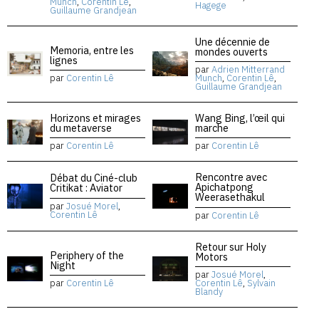
Munch
,
Corentin Lê
,
Hagege
Guillaume Grandjean
Une décennie de
Memoria, entre les
mondes ouverts
lignes
par
Adrien Mitterrand
par
Corentin Lê
Munch
,
Corentin Lê
,
Guillaume Grandjean
Horizons et mirages
Wang Bing, l’œil qui
du metaverse
marche
par
Corentin Lê
par
Corentin Lê
Rencontre avec
Débat du Ciné-club
Apichatpong
Critikat : Aviator
Weerasethakul
par
Josué Morel
,
Corentin Lê
par
Corentin Lê
Retour sur Holy
Periphery of the
Motors
Night
par
Josué Morel
,
par
Corentin Lê
Corentin Lê
,
Sylvain
Blandy