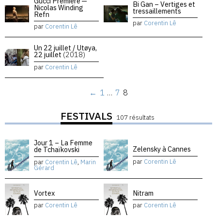
Gucci Premiere —
Bi Gan – Vertiges et
Nicolas Winding
tressaillements
Refn
par
Corentin Lê
par
Corentin Lê
Un 22 juillet / Utøya,
22 juillet
(2018)
par
Corentin Lê
←
1
…
7
8
FESTIVALS
107 résultats
Jour 1 – La Femme
Zelensky à Cannes
de Tchaïkovski
par
Corentin Lê
par
Corentin Lê
,
Marin
Gérard
Vortex
Nitram
par
Corentin Lê
par
Corentin Lê