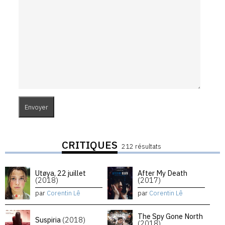
CRITIQUES
212 résultats
Utøya, 22 juillet
After My Death
(2018)
(2017)
par
Corentin Lê
par
Corentin Lê
The Spy Gone North
Suspiria
(2018)
(2018)