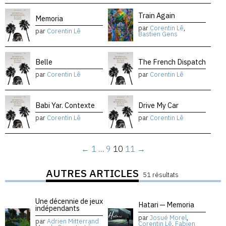
Train Again
Memoria
par
Corentin Lê
,
par
Corentin Lê
Bastien Gens
Belle
The French Dispatch
par
Corentin Lê
par
Corentin Lê
Babi Yar. Contexte
Drive My Car
par
Corentin Lê
par
Corentin Lê
←
1
…
9
10
11
→
AUTRES ARTICLES
51 résultats
Une décennie de jeux
Hatari — Memoria
indépendants
par
Josué Morel
,
par
Adrien Mitterrand
Corentin Lê
,
Fabien