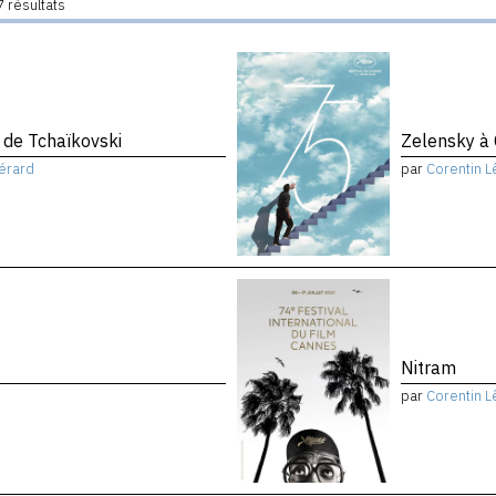
 résultats
de Tchaïkovski
Zelensky à
érard
par
Corentin L
Nitram
par
Corentin L