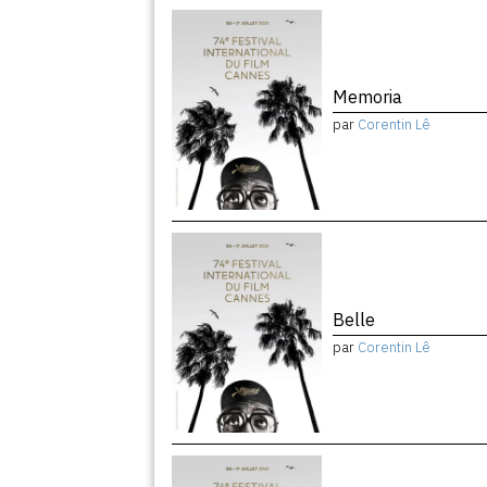
Memoria
par
Corentin Lê
Belle
par
Corentin Lê