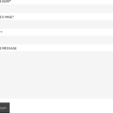
E NOM
*
E E-MAIL
*
T
*
E MESSAGE