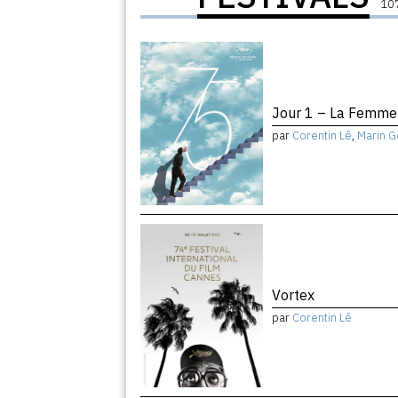
107
Jour 1 – La Femme 
par
Corentin Lê
,
Marin G
Vortex
par
Corentin Lê