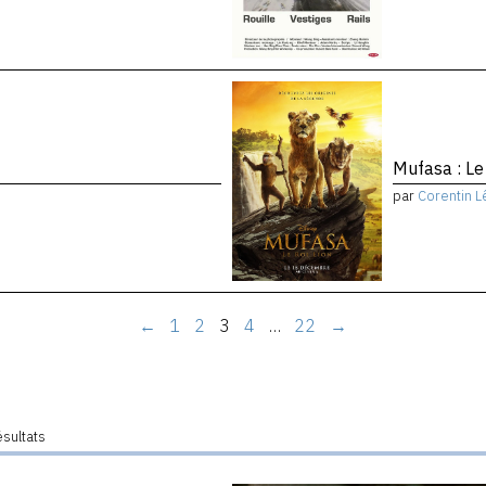
Mufasa : Le
par
Corentin L
←
1
2
3
4
…
22
→
ésultats