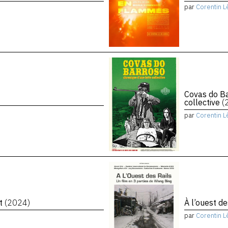
par
Corentin L
Covas do Ba
collective
(
par
Corentin L
et
(2024)
À l’ouest de
par
Corentin L