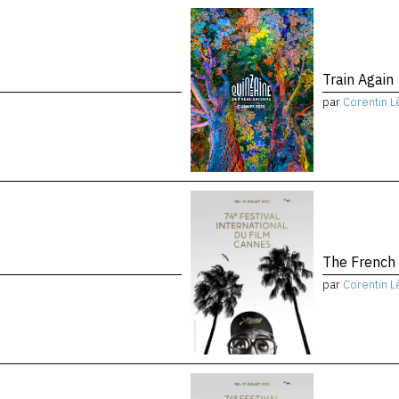
Train Again
par
Corentin L
The French
par
Corentin L