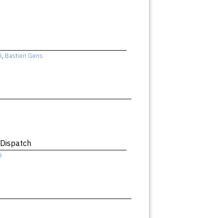
ê
,
Bastien Gens
 Dispatch
ê