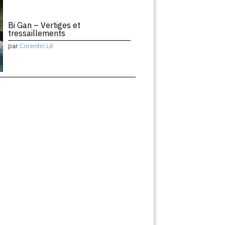
Bi Gan – Vertiges et
tressaillements
par
Corentin Lê