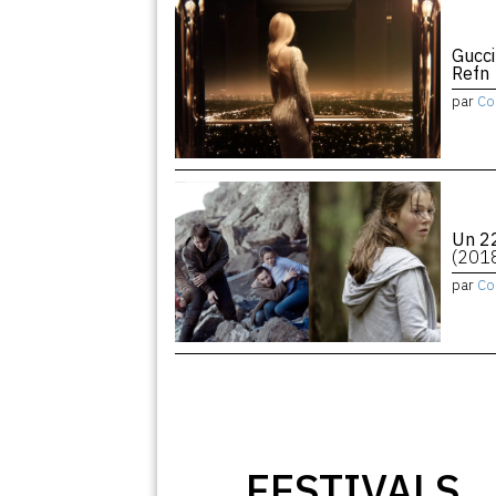
Gucci
Refn
par
Co
Un 22
(201
par
Co
FESTIVALS