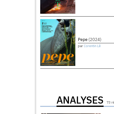
Pepe
(2024)
par
Corentin Lê
ANALYSES
73 r