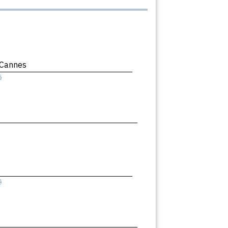
 Cannes
ê
ê