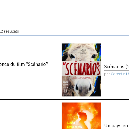
2 résultats
once du film “Scénario”
Scénarios
(
par
Corentin L
Un pays e