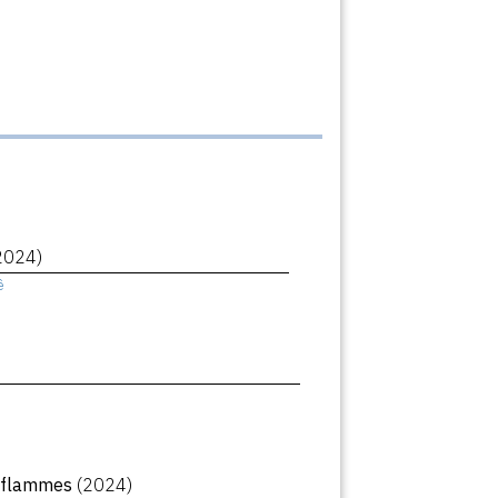
2024)
ê
n flammes
(2024)