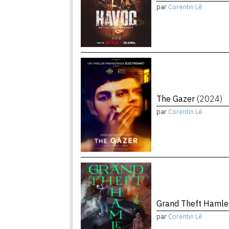
par
Corentin Lê
The Gazer
(2024)
par
Corentin Lê
Grand Theft Haml
par
Corentin Lê