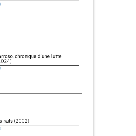
ê
rroso, chronique d’une lutte
2024)
ê
s rails
(2002)
ê