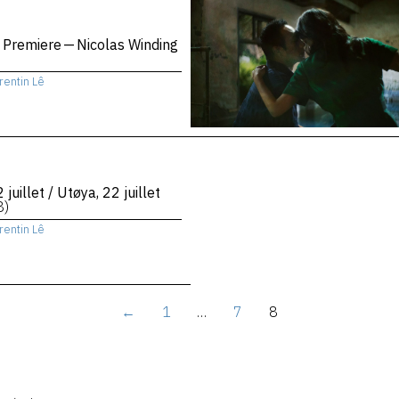
 Premiere — Nicolas Winding
rentin Lê
 juillet / Utøya, 22 juillet
8)
rentin Lê
←
1
…
7
8