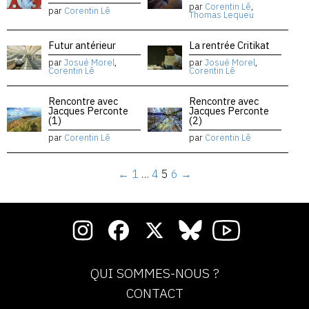
par
Corentin Lê
,
par
Corentin Lê
Thomas Lequeu
Futur antérieur
La rentrée Critikat
par
Josué Morel
,
par
Josué Morel
,
Corentin Lê
Corentin Lê
Rencontre avec
Rencontre avec
Jacques Perconte
Jacques Perconte
(1)
(2)
par
Corentin Lê
par
Corentin Lê
←
1
…
4
5
6
→
QUI SOMMES-NOUS ?
CONTACT