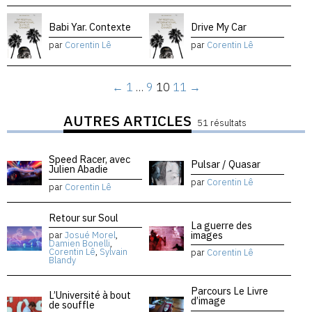
Babi Yar. Contexte
Drive My Car
par
Corentin Lê
par
Corentin Lê
←
1
…
9
10
11
→
AUTRES ARTICLES
51 résultats
Speed Racer, avec
Pulsar / Quasar
Julien Abadie
par
Corentin Lê
par
Corentin Lê
Retour sur Soul
La guerre des
images
par
Josué Morel
,
Damien Bonelli
,
Corentin Lê
,
Sylvain
par
Corentin Lê
Blandy
Parcours Le Livre
L’Université à bout
d’image
de souffle