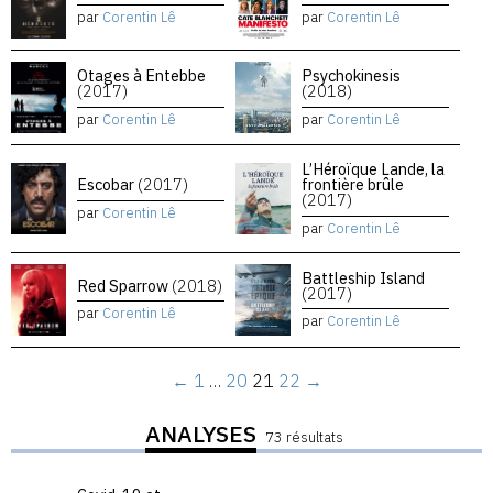
par
Corentin Lê
par
Corentin Lê
Otages à Entebbe
Psychokinesis
(2017)
(2018)
par
Corentin Lê
par
Corentin Lê
L’Héroïque Lande, la
Escobar
(2017)
frontière brûle
(2017)
par
Corentin Lê
par
Corentin Lê
Battleship Island
Red Sparrow
(2018)
(2017)
par
Corentin Lê
par
Corentin Lê
←
1
…
20
21
22
→
ANALYSES
73 résultats