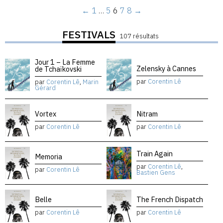
←
1
…
5
6
7
8
→
FESTIVALS
107 résultats
Jour 1 – La Femme
Zelensky à Cannes
de Tchaïkovski
par
Corentin Lê
par
Corentin Lê
,
Marin
Gérard
Vortex
Nitram
par
Corentin Lê
par
Corentin Lê
Train Again
Memoria
par
Corentin Lê
,
par
Corentin Lê
Bastien Gens
Belle
The French Dispatch
par
Corentin Lê
par
Corentin Lê