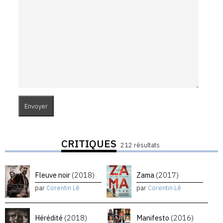
CRITIQUES
212 résultats
Fleuve noir
(2018)
Zama
(2017)
par
Corentin Lê
par
Corentin Lê
Hérédité
(2018)
Manifesto
(2016)