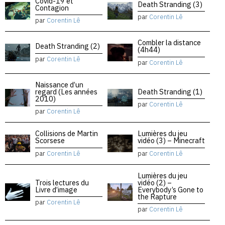
Covid-19 et
Death Stranding (3)
Contagion
par
Corentin Lê
par
Corentin Lê
Combler la distance
Death Stranding (2)
(4h44)
par
Corentin Lê
par
Corentin Lê
Naissance d’un
regard (Les années
Death Stranding (1)
2010)
par
Corentin Lê
par
Corentin Lê
Collisions de Martin
Lumières du jeu
Scorsese
vidéo (3) – Minecraft
par
Corentin Lê
par
Corentin Lê
Lumières du jeu
Trois lectures du
vidéo (2) –
Livre d’image
Everybody’s Gone to
the Rapture
par
Corentin Lê
par
Corentin Lê