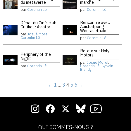
du metaverse
marche
par
Corentin Lê
par
Corentin Lê
Rencontre avec
Débat du Ciné-club
Apichatpong
Critikat : Aviator
Weerasethakul
par
Josué Morel
,
Corentin Lê
par
Corentin Lê
Retour sur Holy
Periphery of the
Motors
Night
par
Josué Morel
,
par
Corentin Lê
Corentin Lê
,
Sylvain
Blandy
←
1
…
3
4
5
6
→
QUI SOMMES-NOUS ?