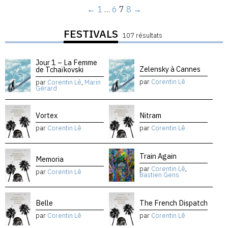
←
1
…
6
7
8
→
FESTIVALS
107 résultats
Jour 1 – La Femme
Zelensky à Cannes
de Tchaïkovski
par
Corentin Lê
par
Corentin Lê
,
Marin
Gérard
Vortex
Nitram
par
Corentin Lê
par
Corentin Lê
Train Again
Memoria
par
Corentin Lê
,
par
Corentin Lê
Bastien Gens
Belle
The French Dispatch
par
Corentin Lê
par
Corentin Lê