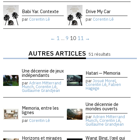
Babi Yar. Contexte
Drive My Car
par
Corentin Lê
par
Corentin Lê
←
1
…
9
10
11
→
AUTRES ARTICLES
51 résultats
Une décennie de jeux
Hatari — Memoria
indépendants
par
Josué Morel
,
par
Adrien Mitterrand
Corentin Lê
,
Fabien
Munch
,
Corentin Lê
,
Hagege
Guillaume Grandjean
Une décennie de
Memoria, entre les
mondes ouverts
lignes
par
Adrien Mitterrand
par
Corentin Lê
Munch
,
Corentin Lê
,
Guillaume Grandjean
Horizons et mirages
Wang Bing, l’œil qui