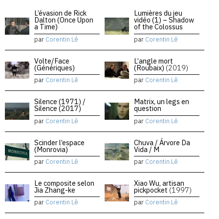
L’évasion de Rick
Lumières du jeu
Dalton (Once Upon
vidéo (1) – Shadow
a Time)
of the Colossus
par
Corentin Lê
par
Corentin Lê
Volte/Face
L’angle mort
(Génériques)
(Roubaix)
(2019)
par
Corentin Lê
par
Corentin Lê
Silence (1971) /
Matrix, un legs en
Silence (2017)
question
par
Corentin Lê
par
Corentin Lê
Scinder l’espace
Chuva / Árvore Da
(Monrovia)
Vida / M
par
Corentin Lê
par
Corentin Lê
Le composite selon
Xiao Wu, artisan
Jia Zhang-ke
pickpocket
(1997)
par
Corentin Lê
par
Corentin Lê