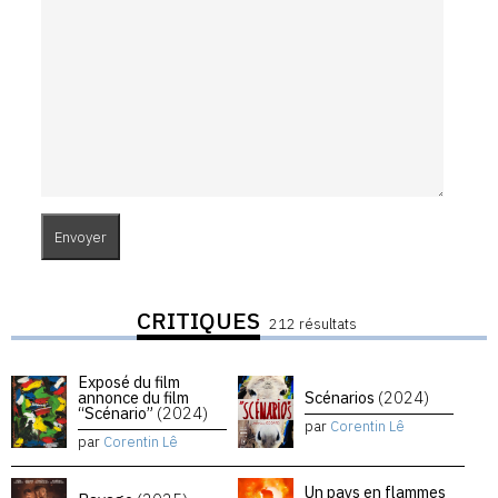
CRITIQUES
212 résultats
Exposé du film
annonce du film
Scénarios
(2024)
“Scénario”
(2024)
par
Corentin Lê
par
Corentin Lê
Un pays en flammes