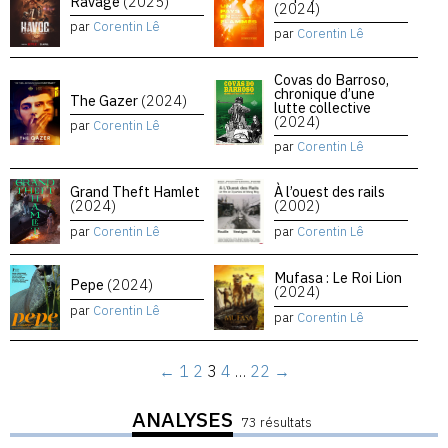
Ravage
(2025)
(2024)
par
Corentin Lê
par
Corentin Lê
Covas do Barroso,
chronique d’une
The Gazer
(2024)
lutte collective
(2024)
par
Corentin Lê
par
Corentin Lê
Grand Theft Hamlet
À l’ouest des rails
(2024)
(2002)
par
Corentin Lê
par
Corentin Lê
Mufasa : Le Roi Lion
Pepe
(2024)
(2024)
par
Corentin Lê
par
Corentin Lê
←
1
2
3
4
…
22
→
ANALYSES
73 résultats