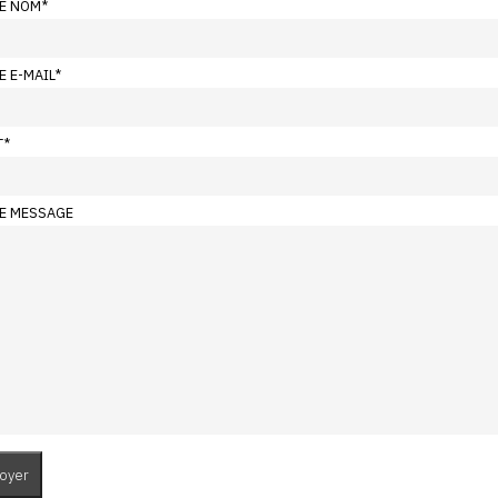
E NOM
*
E E-MAIL
*
T
*
E MESSAGE