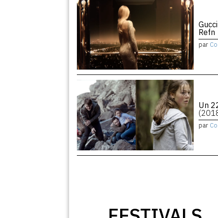
Gucci
Refn
par
Co
Un 22
(201
par
Co
FESTIVALS