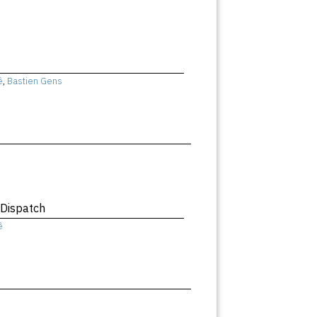
ê
,
Bastien Gens
 Dispatch
ê