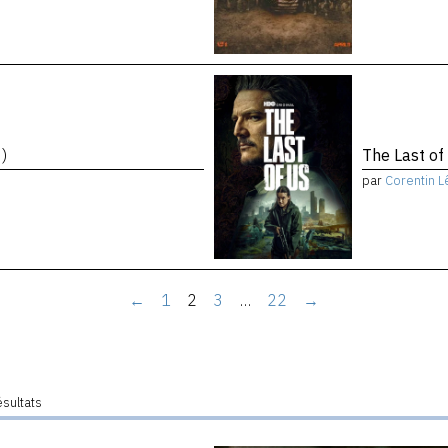
)
The Last of
par
Corentin L
←
1
2
3
…
22
→
ésultats