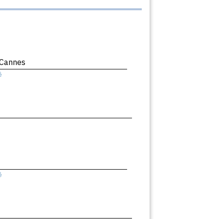
 Cannes
ê
ê