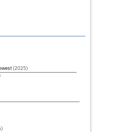
Lowest
(2025)
ê
5)