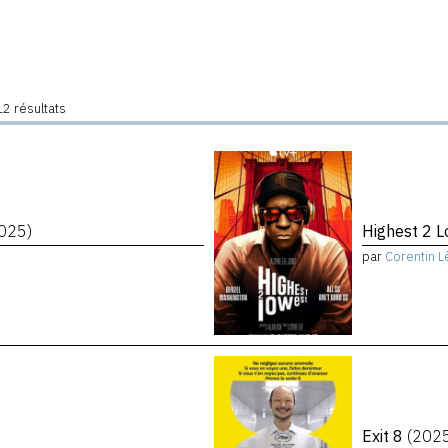
2 résultats
025)
Highest 2 
par
Corentin L
Exit 8
(202