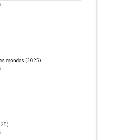
ê
des mondes
(2025)
ê
025)
ê