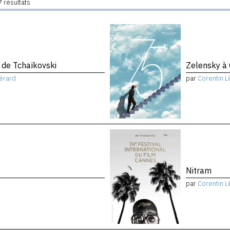
 résultats
de Tchaïkovski
Zelensky à
érard
par
Corentin L
Nitram
par
Corentin L