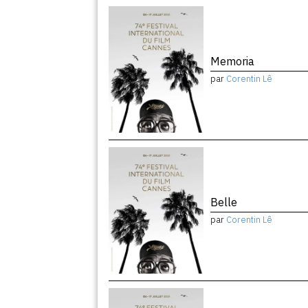
Memoria
par
Corentin Lê
Belle
par
Corentin Lê