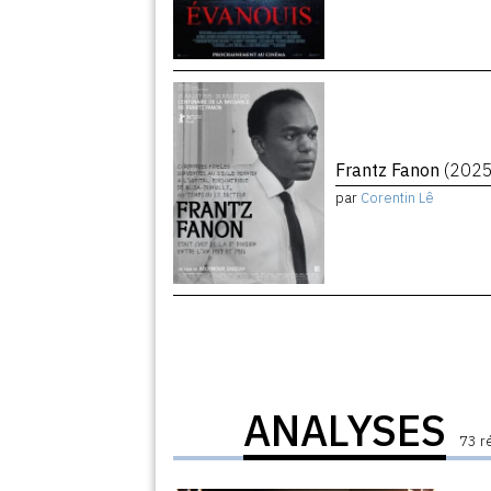
Frantz Fanon
(2025
par
Corentin Lê
ANALYSES
73 r