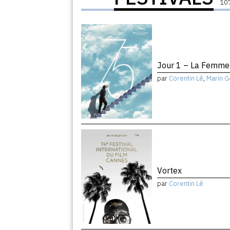
107
Jour 1 – La Femme 
par
Corentin Lê
,
Marin G
Vortex
par
Corentin Lê