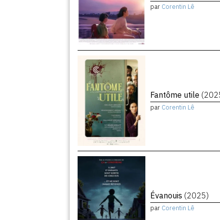
par
Corentin Lê
Fantôme utile
(202
par
Corentin Lê
Évanouis
(2025)
par
Corentin Lê