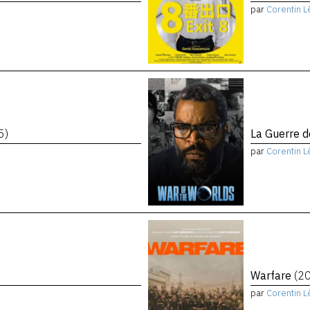
par
Corentin L
5)
La Guerre 
par
Corentin L
Warfare
(2
par
Corentin L