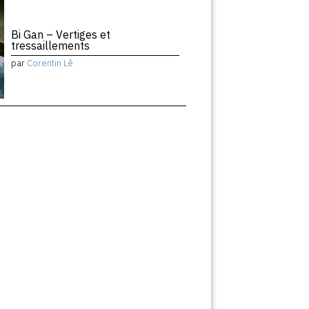
Bi Gan – Vertiges et
tressaillements
par
Corentin Lê