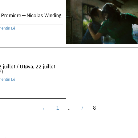
 Premiere — Nicolas Winding
rentin Lê
 juillet / Utøya, 22 juillet
8)
rentin Lê
←
1
…
7
8