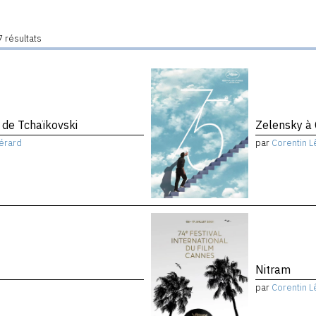
 résultats
de Tchaïkovski
Zelensky à
érard
par
Corentin L
Nitram
par
Corentin L