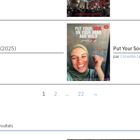
t
(2025)
Put Your S
par
Corentin L
1
2
…
22
→
ésultats