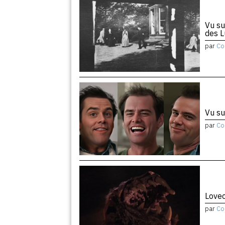
Vu su
des 
par
Co
Vu su
par
Co
Lovec
par
Co