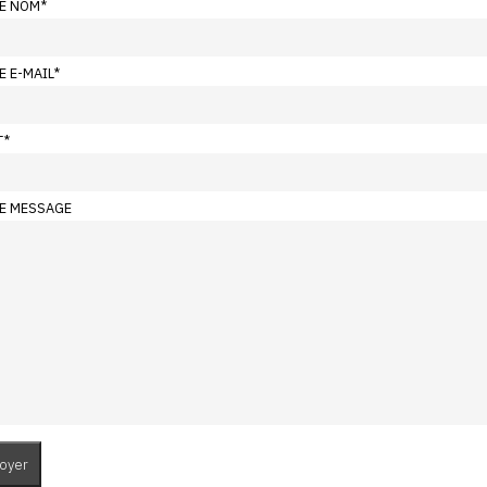
E NOM
*
E E-MAIL
*
T
*
E MESSAGE