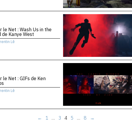
r le Net : Wash Us in the
d de Kanye West
rentin Lê
r le Net : GIFs de Ken
bs
rentin Lê
←
1
…
3
4
5
…
8
→