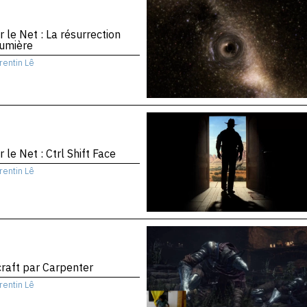
r le Net : La résurrection
Lumière
rentin Lê
r le Net : Ctrl Shift Face
rentin Lê
raft par Carpenter
rentin Lê