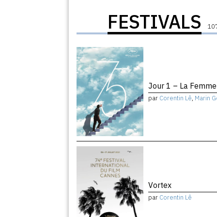
FESTIVALS
107
Jour 1 – La Femme 
par
Corentin Lê
,
Marin G
Vortex
par
Corentin Lê