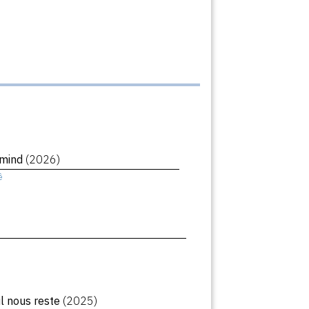
rmind
(2026)
ê
il nous reste
(2025)