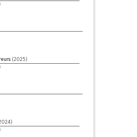
ê
reurs
(2025)
ê
2024)
ê