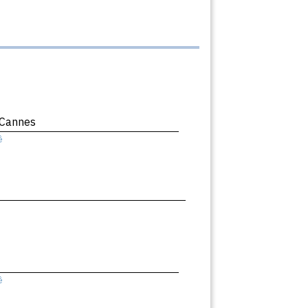
 Cannes
ê
ê