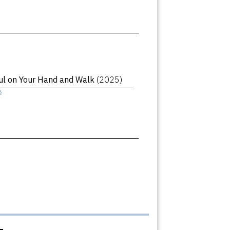
oul on Your Hand and Walk
(2025)
ê