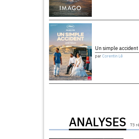
Un simple acciden
par
Corentin Lê
ANALYSES
73 r