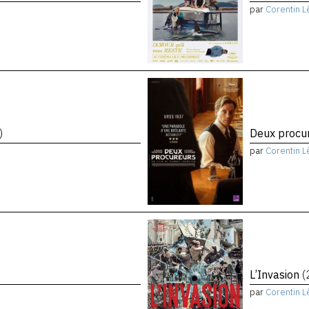
par
Corentin L
)
Deux procu
par
Corentin L
L’Invasion
(
par
Corentin L