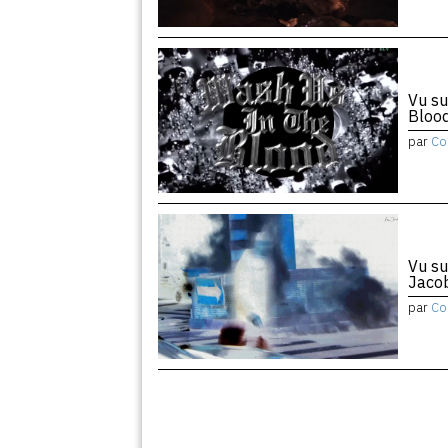
Vu su
Bloo
par
Co
Vu su
Jaco
par
Co