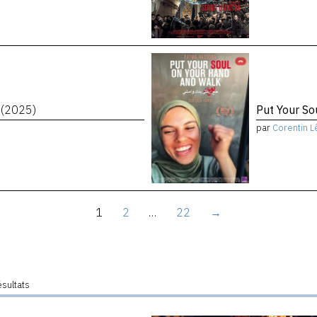
t
(2025)
Put Your S
par
Corentin L
1
2
…
22
→
ésultats