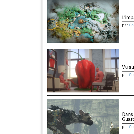
L’imp
par
Co
Vu su
par
Co
Dans 
Guar
par
Co