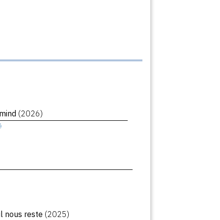
rmind
(2026)
ê
il nous reste
(2025)