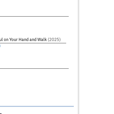
oul on Your Hand and Walk
(2025)
ê