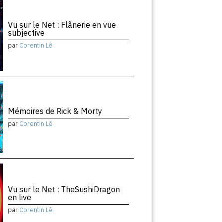
Vu sur le Net : Flânerie en vue
subjective
par
Corentin Lê
Mémoires de Rick & Morty
par
Corentin Lê
Vu sur le Net : TheSushiDragon
en live
par
Corentin Lê