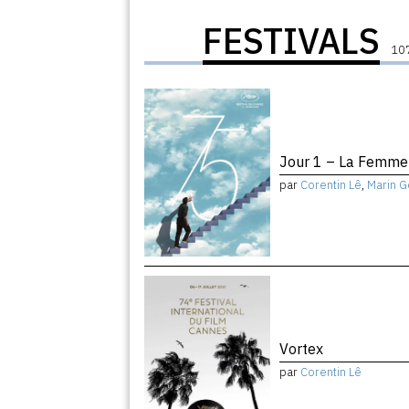
FESTIVALS
107
Jour 1 – La Femme 
par
Corentin Lê
,
Marin G
Vortex
par
Corentin Lê