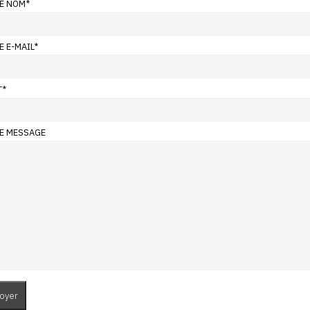
E NOM
*
E E-MAIL
*
T
*
E MESSAGE