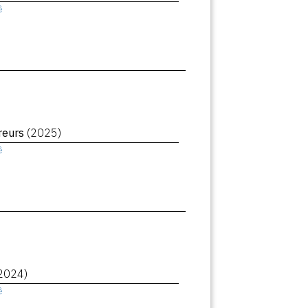
ê
reurs
(2025)
ê
2024)
ê