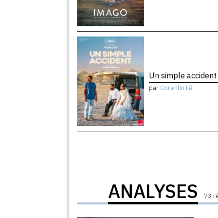
Un simple acciden
par
Corentin Lê
ANALYSES
73 r