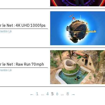
r le Net : 4K UHD 1000fps
rentin Lê
r le Net : Raw Run 70mph
rentin Lê
←
1
…
4
5
6
…
8
→