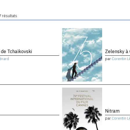
 résultats
de Tchaïkovski
Zelensky à
érard
par
Corentin L
Nitram
par
Corentin L