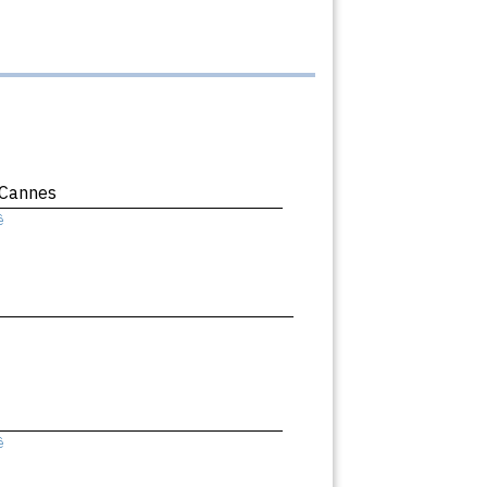
 Cannes
ê
ê