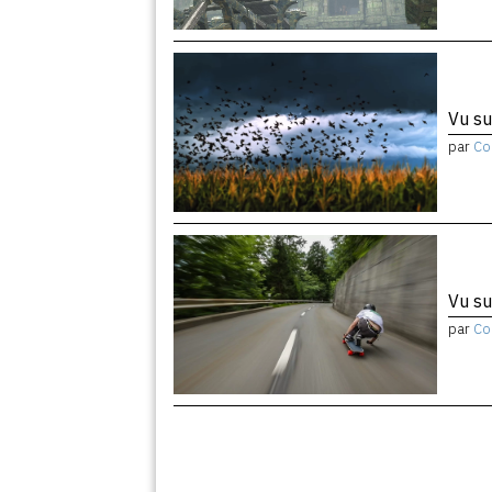
Vu su
par
Co
Vu su
par
Co