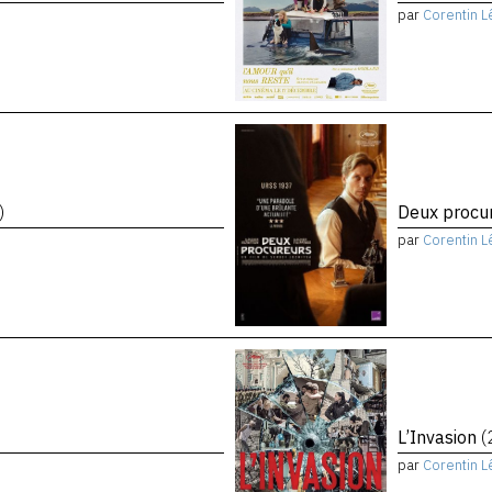
par
Corentin L
)
Deux procu
par
Corentin L
L’Invasion
(
par
Corentin L