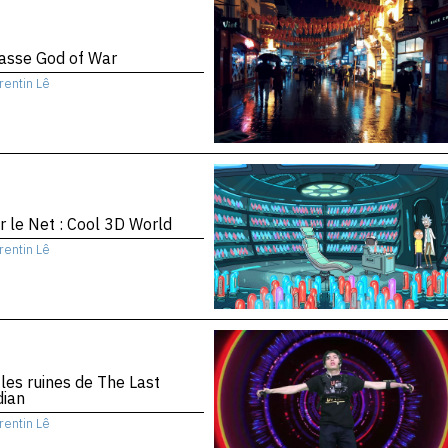
asse God of War
rentin Lê
r le Net : Cool 3D World
rentin Lê
les ruines de The Last
dian
rentin Lê