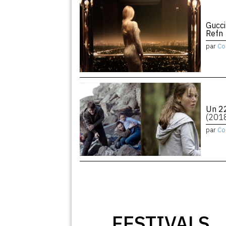
Gucci
Refn
par
Co
Un 22
(201
par
Co
FESTIVALS