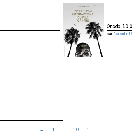
Onoda, 10 0
par
Corentin L
←
1
…
10
11