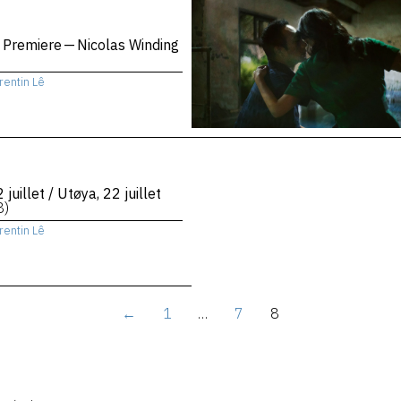
 Premiere — Nicolas Winding
rentin Lê
 juillet / Utøya, 22 juillet
8)
rentin Lê
←
1
…
7
8