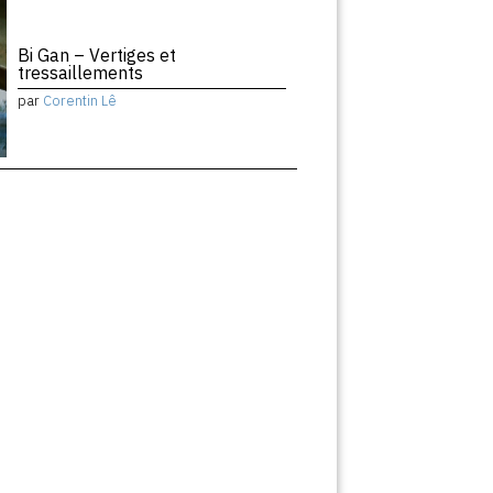
Bi Gan – Vertiges et
tressaillements
par
Corentin Lê