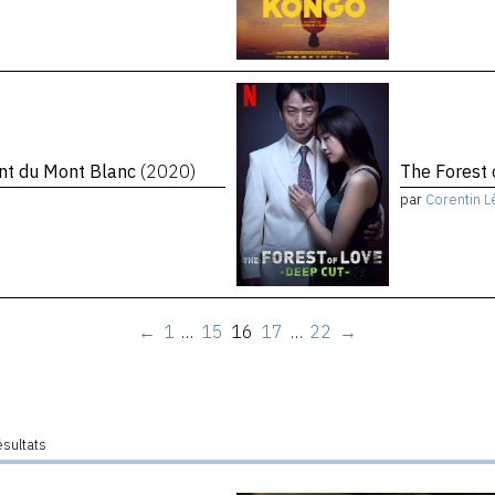
ent du Mont Blanc
(2020)
The Forest 
par
Corentin L
←
1
…
15
16
17
…
22
→
ésultats