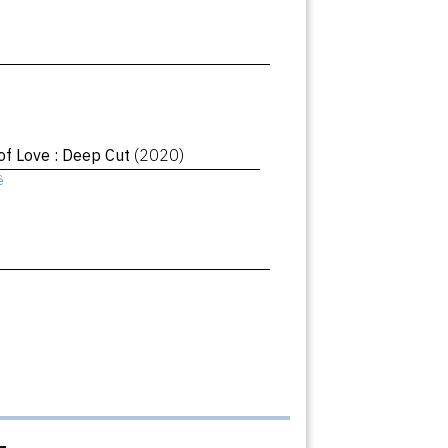
of Love : Deep Cut
(2020)
ê