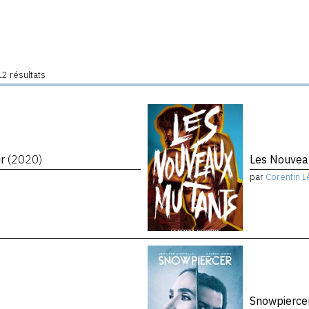
2 résultats
ir
(2020)
Les Nouvea
par
Corentin L
Snowpierce