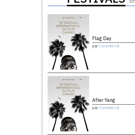
107
Flag Day
par
Corentin Lê
After Yang
par
Corentin Lê