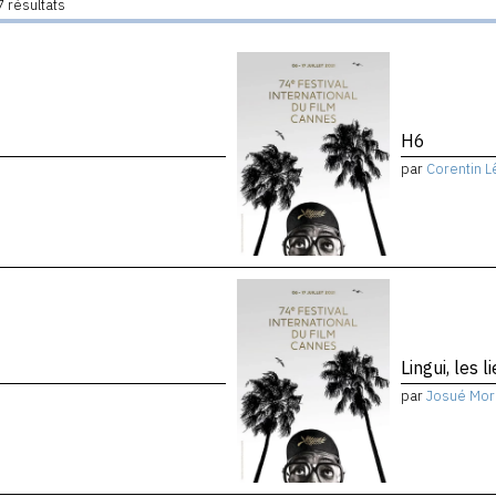
 résultats
H6
par
Corentin L
Lingui, les 
par
Josué Mor