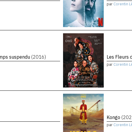
par
Corentin L
temps suspendu
(2016)
Les Fleurs 
par
Corentin L
Kongo
(202
par
Corentin L