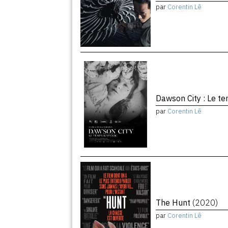
par
Corentin Lê
Dawson City : Le 
par
Corentin Lê
The Hunt
(2020)
par
Corentin Lê