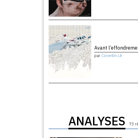
Avant l’effondrem
par
Corentin Lê
ANALYSES
73 r