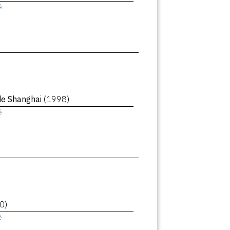
ê
de Shanghai
(1998)
ê
0)
ê