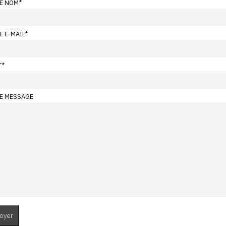
E NOM
*
E E-MAIL
*
T
*
E MESSAGE