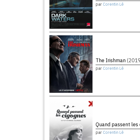
par
Corentin Lê
The Irishman
(201
par
Corentin Lê
Quand passent les
par
Corentin Lê