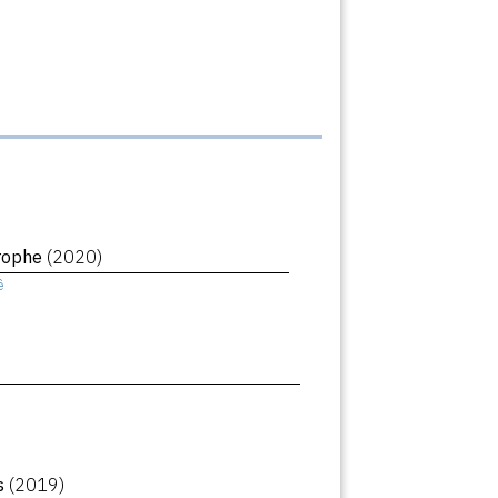
trophe
(2020)
ê
rs
(2019)