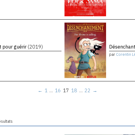
t pour guérir
(2019)
Désenchant
par
Corentin L
←
1
…
16
17
18
…
22
→
ésultats