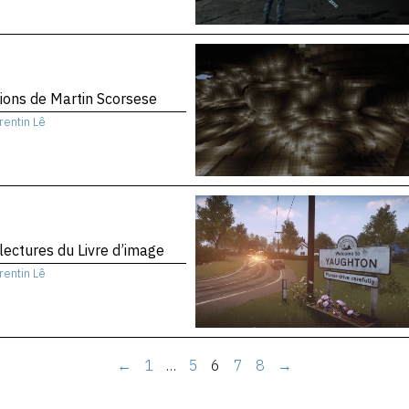
sions de Martin Scorsese
rentin Lê
 lectures du Livre d’image
rentin Lê
←
1
…
5
6
7
8
→