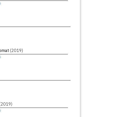
ê
romat
(2019)
ê
(2019)
ê