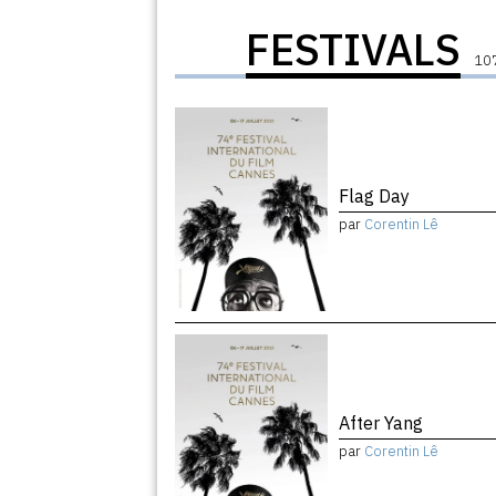
FESTIVALS
107
Flag Day
par
Corentin Lê
After Yang
par
Corentin Lê