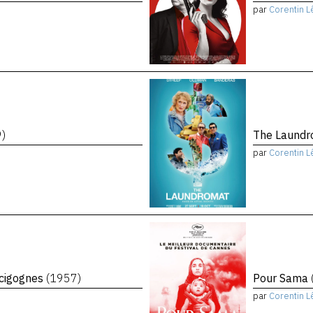
par
Corentin L
9)
The Laund
par
Corentin L
 cigognes
(1957)
Pour Sama
par
Corentin L