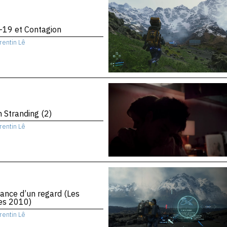
-19 et Contagion
rentin Lê
 Stranding (2)
rentin Lê
ance d’un regard (Les
es 2010)
rentin Lê