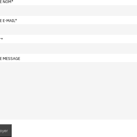
E NOM
*
E E-MAIL
*
T
*
E MESSAGE