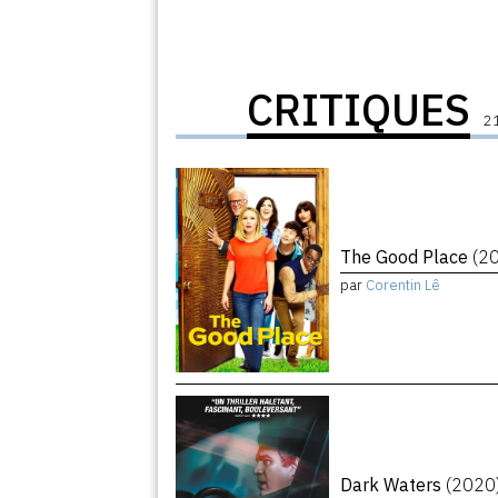
CRITIQUES
21
The Good Place
(2
par
Corentin Lê
Dark Waters
(2020