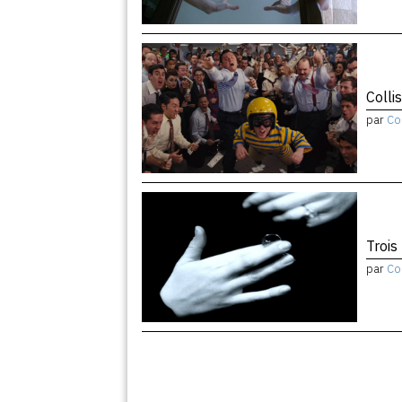
Colli
par
Co
Trois
par
Co