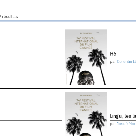
 résultats
H6
par
Corentin L
Lingui, les 
par
Josué Mor