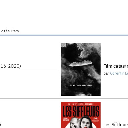
2 résultats
016-2020)
Film catas
par
Corentin L
)
Les Siffleu