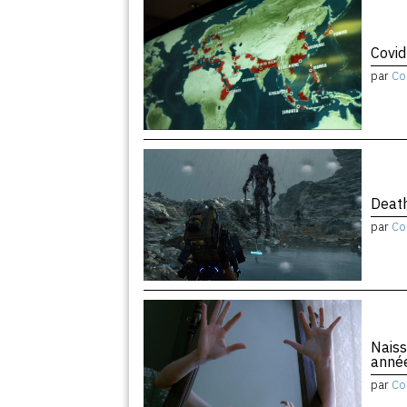
Covid
par
Co
Death
par
Co
Naiss
anné
par
Co