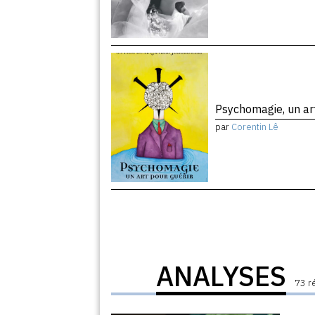
Psychomagie, un ar
par
Corentin Lê
ANALYSES
73 r