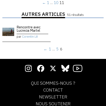
←
1
…
10
11
AUTRES ARTICLES
51 résultats
Rencontre avec
Lucrecia Martel
par
Corentin Lê
←
1
…
5
6
QUI SOMMES-NOUS ?
CONTACT
NEWSLETTER
NOUS SOUTENIR