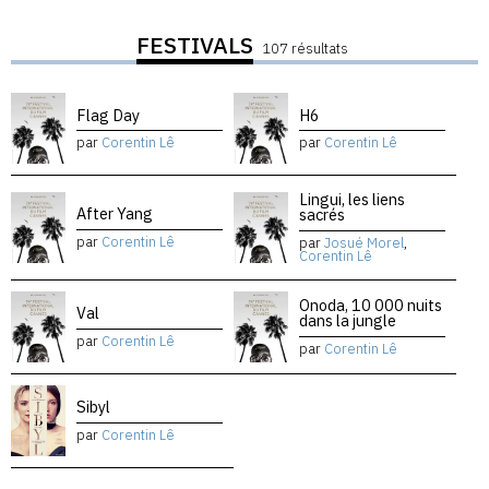
FESTIVALS
107 résultats
Flag Day
H6
par
Corentin Lê
par
Corentin Lê
Lingui, les liens
After Yang
sacrés
par
Corentin Lê
par
Josué Morel
,
Corentin Lê
Onoda, 10 000 nuits
Val
dans la jungle
par
Corentin Lê
par
Corentin Lê
Sibyl
par
Corentin Lê