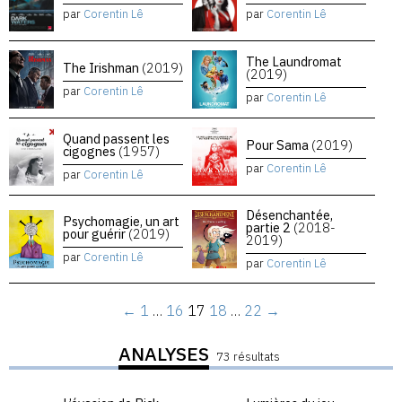
par
Corentin Lê
par
Corentin Lê
The Laundromat
The Irishman
(2019)
(2019)
par
Corentin Lê
par
Corentin Lê
Quand passent les
Pour Sama
(2019)
cigognes
(1957)
par
Corentin Lê
par
Corentin Lê
Désenchantée,
Psychomagie, un art
partie 2
(2018-
pour guérir
(2019)
2019)
par
Corentin Lê
par
Corentin Lê
←
1
…
16
17
18
…
22
→
ANALYSES
73 résultats