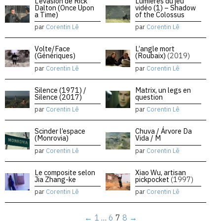
L’évasion de Rick
Lumières du jeu
Dalton (Once Upon
vidéo (1) – Shadow
a Time)
of the Colossus
par
Corentin Lê
par
Corentin Lê
Volte/Face
L’angle mort
(Génériques)
(Roubaix)
(2019)
par
Corentin Lê
par
Corentin Lê
Silence (1971) /
Matrix, un legs en
Silence (2017)
question
par
Corentin Lê
par
Corentin Lê
Scinder l’espace
Chuva / Árvore Da
(Monrovia)
Vida / M
par
Corentin Lê
par
Corentin Lê
Le composite selon
Xiao Wu, artisan
Jia Zhang-ke
pickpocket
(1997)
par
Corentin Lê
par
Corentin Lê
←
1
…
6
7
8
→