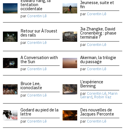
Edward Yang, la
Jeunesse, suite et
tentation
fin
occidentale
par
Corentin Lê
par
Corentin Lê
Jia Zhangke, David
Retour sur À l’ouest
Cronenberg : phase
des rails
terminale ?
par
Corentin Lê
par
Corentin Lê
A Conversation with
Akerman, la trilogie
the Sun
du passage
par
Corentin Lê
par
Corentin Lê
L’expérience
Bruce Lee,
Benning
iconoclaste
par
Corentin Lê
,
Marin
par
Corentin Lê
Gérard
,
Robin Vaz
Godard au pied de la
Des nouvelles de
lettre
Jacques Perconte
par
Corentin Lê
par
Corentin Lê