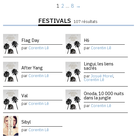
1
2
…
8
→
FESTIVALS
107 résultats
Flag Day
H6
par
Corentin Lê
par
Corentin Lê
Lingui, les liens
After Yang
sacrés
par
Corentin Lê
par
Josué Morel
,
Corentin Lê
Onoda, 10 000 nuits
Val
dans la jungle
par
Corentin Lê
par
Corentin Lê
Sibyl
par
Corentin Lê