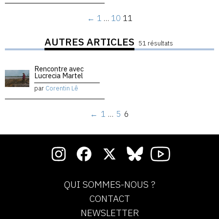
←
1
…
10
11
AUTRES ARTICLES
51 résultats
Rencontre avec
Lucrecia Martel
par
Corentin Lê
←
1
…
5
6
QUI SOMMES-NOUS ?
CONTACT
NEWSLETTER