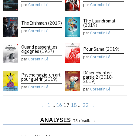
par
Corentin Lê
par
Corentin Lê
The Laundromat
The Irishman
(2019)
(2019)
par
Corentin Lê
par
Corentin Lê
Quand passent les
Pour Sama
(2019)
cigognes
(1957)
par
Corentin Lê
par
Corentin Lê
Désenchantée,
Psychomagie, un art
partie 2
(2018-
pour guérir
(2019)
2019)
par
Corentin Lê
par
Corentin Lê
←
1
…
16
17
18
…
22
→
ANALYSES
73 résultats