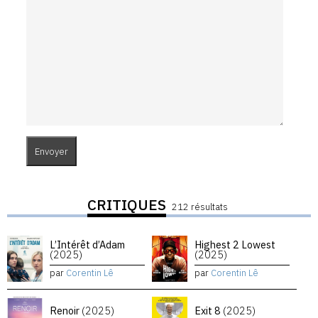
CRITIQUES
212 résultats
L’Intérêt d’Adam
Highest 2 Lowest
(2025)
(2025)
par
Corentin Lê
par
Corentin Lê
Renoir
(2025)
Exit 8
(2025)