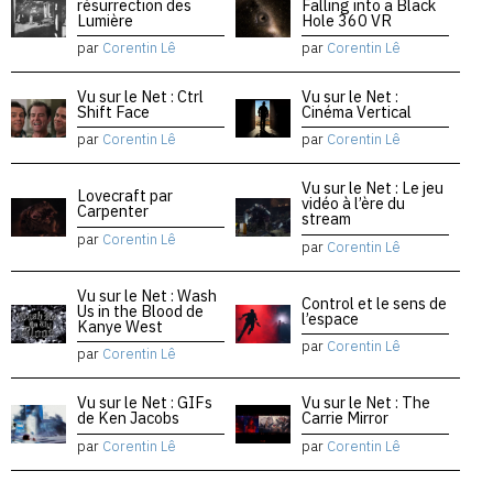
résurrection des
Falling into a Black
Lumière
Hole 360 VR
par
Corentin Lê
par
Corentin Lê
Vu sur le Net : Ctrl
Vu sur le Net :
Shift Face
Cinéma Vertical
par
Corentin Lê
par
Corentin Lê
Vu sur le Net : Le jeu
Lovecraft par
vidéo à l’ère du
Carpenter
stream
par
Corentin Lê
par
Corentin Lê
Vu sur le Net : Wash
Control et le sens de
Us in the Blood de
l’espace
Kanye West
par
Corentin Lê
par
Corentin Lê
Vu sur le Net : GIFs
Vu sur le Net : The
de Ken Jacobs
Carrie Mirror
par
Corentin Lê
par
Corentin Lê