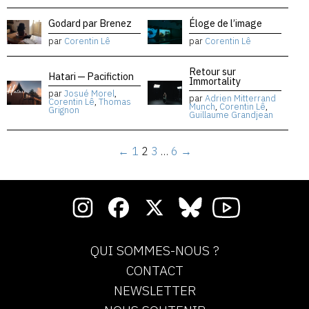
Godard par Brenez
Éloge de l’image
par
Corentin Lê
par
Corentin Lê
Retour sur
Hatari — Pacifiction
Immortality
par
Josué Morel
,
par
Adrien Mitterrand
Corentin Lê
,
Thomas
Munch
,
Corentin Lê
,
Grignon
Guillaume Grandjean
←
1
2
3
…
6
→
QUI SOMMES-NOUS ?
CONTACT
NEWSLETTER