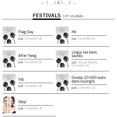
←
1
…
3
4
5
…
8
→
FESTIVALS
107 résultats
Flag Day
H6
par
Corentin Lê
par
Corentin Lê
Lingui, les liens
After Yang
sacrés
par
Corentin Lê
par
Josué Morel
,
Corentin Lê
Onoda, 10 000 nuits
Val
dans la jungle
par
Corentin Lê
par
Corentin Lê
Sibyl
par
Corentin Lê