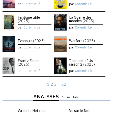
par
Corentin Lê
par
Corentin Lê
Fantôme utile
La Guerre des
(2025)
mondes
(2025)
par
Corentin Lê
par
Corentin Lê
Évanouis
(2025)
Warfare
(2025)
par
Corentin Lê
par
Corentin Lê
Frantz Fanon
The Last of Us,
(2025)
saison 2
(2025)
par
Corentin Lê
par
Corentin Lê
←
1
2
3
…
22
→
ANALYSES
73 résultats
Vu sur le Net : La
Vu sur le Net :