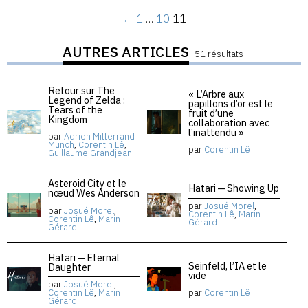
←
1
…
10
11
AUTRES ARTICLES
51 résultats
Retour sur The
« L’Arbre aux
Legend of Zelda :
papillons d’or est le
Tears of the
fruit d’une
Kingdom
collaboration avec
l’inattendu »
par
Adrien Mitterrand
Munch
,
Corentin Lê
,
par
Corentin Lê
Guillaume Grandjean
Asteroid City et le
Hatari — Showing Up
nœud Wes Anderson
par
Josué Morel
,
par
Josué Morel
,
Corentin Lê
,
Marin
Corentin Lê
,
Marin
Gérard
Gérard
Hatari — Eternal
Seinfeld, l’IA et le
Daughter
vide
par
Josué Morel
,
Corentin Lê
,
Marin
par
Corentin Lê
Gérard