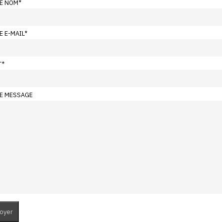
E NOM
*
E E-MAIL
*
T
*
E MESSAGE