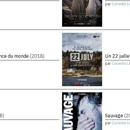
par
Corentin L
rence du monde
(2018)
Un 22 juill
par
Corentin L
8)
Sauvage
(2
par
Corentin L