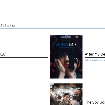
2 résultats
018)
After My D
par
Corentin L
The Spy Go