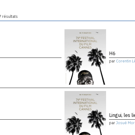
 résultats
H6
par
Corentin L
Lingui, les 
par
Josué Mor