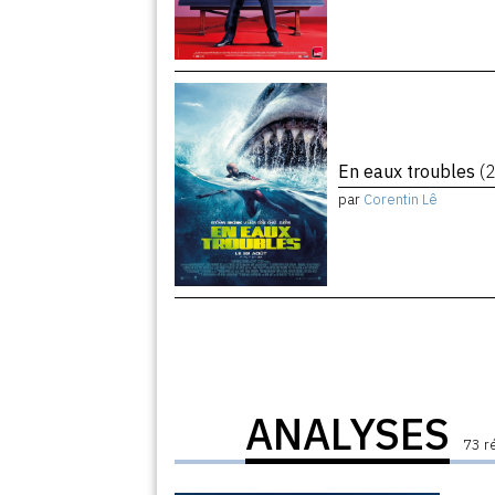
En eaux troubles
(
par
Corentin Lê
ANALYSES
73 r