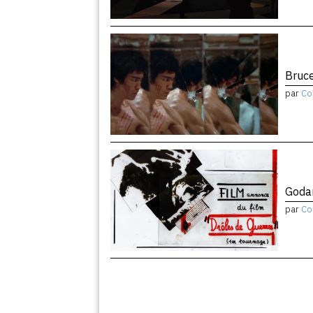
Bruce
par
Co
Godar
par
Co