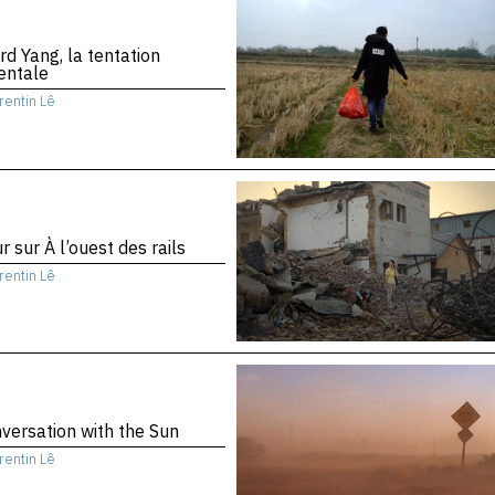
d Yang, la tentation
entale
rentin Lê
r sur À l’ouest des rails
rentin Lê
versation with the Sun
rentin Lê