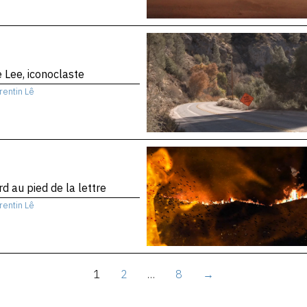
 Lee, iconoclaste
rentin Lê
d au pied de la lettre
rentin Lê
1
2
…
8
→