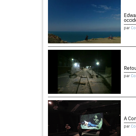
Edwar
occid
par
Co
Retou
par
Co
A Con
par
Co