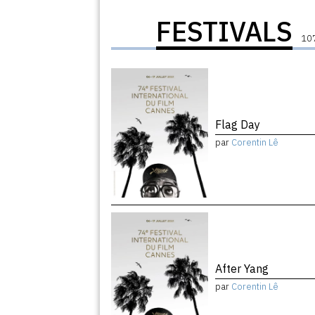
FESTIVALS
107
Flag Day
par
Corentin Lê
After Yang
par
Corentin Lê