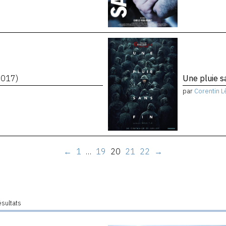
2017)
Une pluie s
par
Corentin L
←
1
…
19
20
21
22
→
ésultats