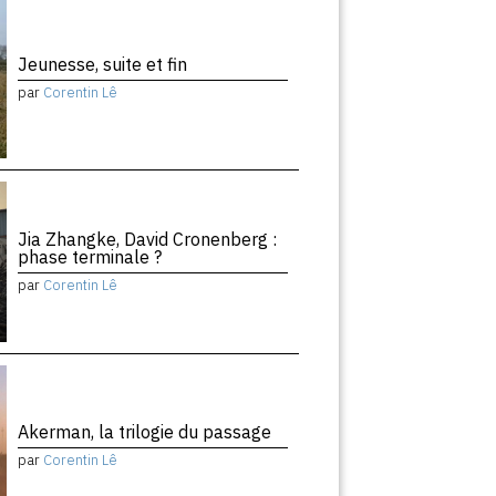
Jeunesse, suite et fin
par
Corentin Lê
Jia Zhangke, David Cronenberg :
phase terminale ?
par
Corentin Lê
Akerman, la trilogie du passage
par
Corentin Lê