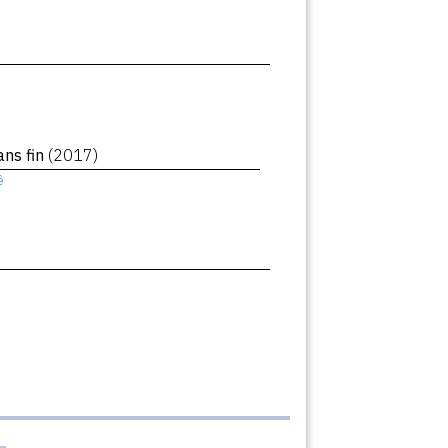
ans fin
(2017)
ê