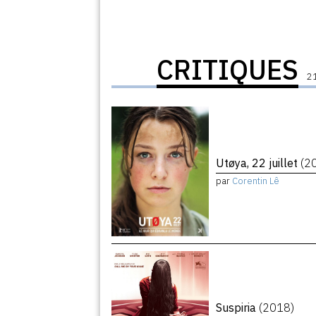
CRITIQUES
21
Utøya, 22 juillet
(2
par
Corentin Lê
Suspiria
(2018)