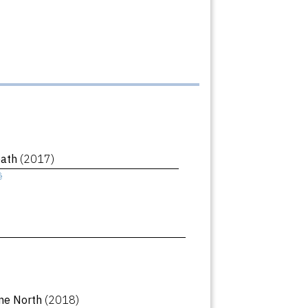
eath
(2017)
ê
ne North
(2018)