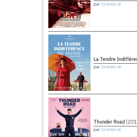
par
Corentin Lê
La Tendre Indiffé
par
Corentin Lê
Thunder Road
(201
par
Corentin Lê