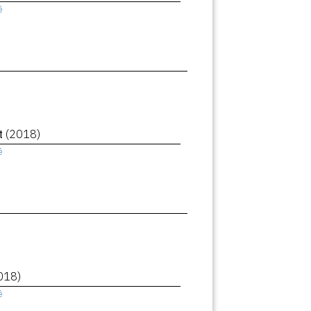
ê
et
(2018)
ê
018)
ê