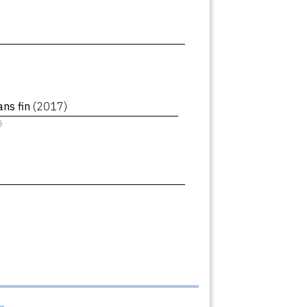
ans fin
(2017)
ê