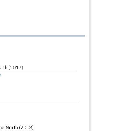
eath
(2017)
ê
ne North
(2018)