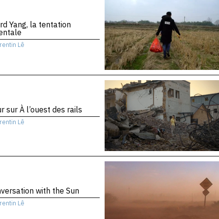
d Yang, la tentation
entale
rentin Lê
r sur À l’ouest des rails
rentin Lê
versation with the Sun
rentin Lê