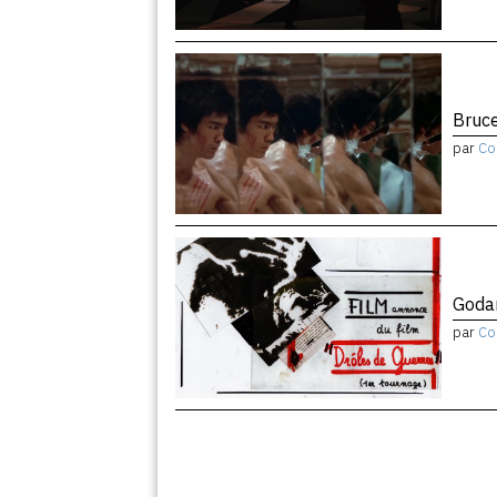
Bruce
par
Co
Godar
par
Co