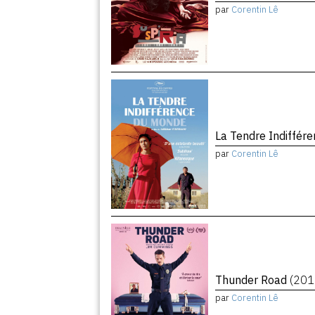
par
Corentin Lê
La Tendre Indiffé
par
Corentin Lê
Thunder Road
(201
par
Corentin Lê