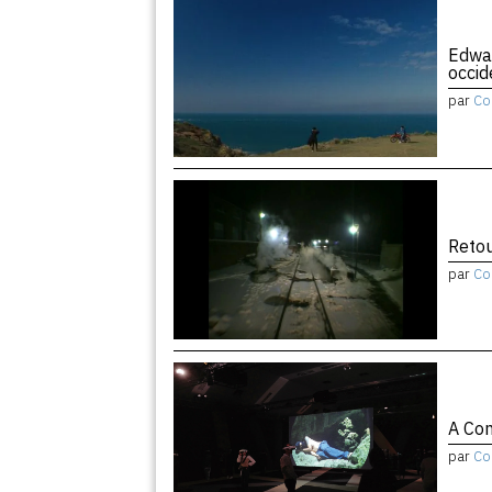
Edwar
occid
par
Co
Retou
par
Co
A Con
par
Co