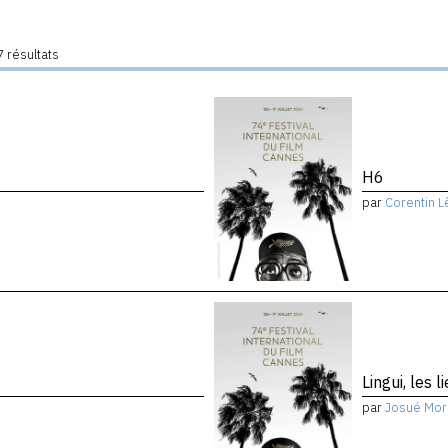
 résultats
H6
par
Corentin L
Lingui, les 
par
Josué Mor