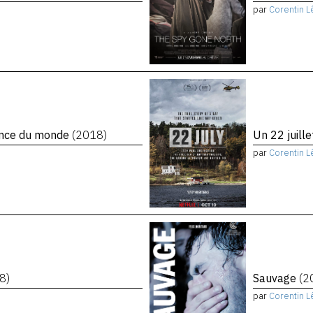
par
Corentin L
rence du monde
(2018)
Un 22 juill
par
Corentin L
8)
Sauvage
(2
par
Corentin L