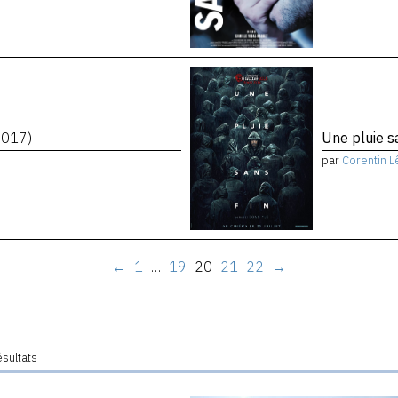
2017)
Une pluie s
par
Corentin L
←
1
…
19
20
21
22
→
ésultats