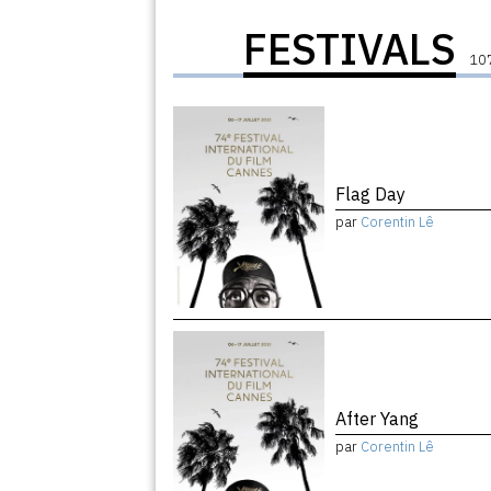
FESTIVALS
107
Flag Day
par
Corentin Lê
After Yang
par
Corentin Lê