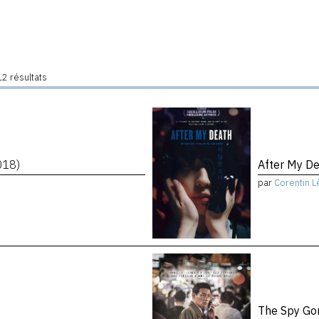
2 résultats
018)
After My D
par
Corentin L
The Spy Go