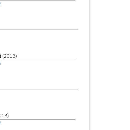
ê
et
(2018)
ê
018)
ê