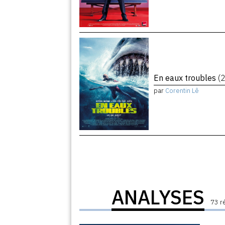
En eaux troubles
(
par
Corentin Lê
ANALYSES
73 r