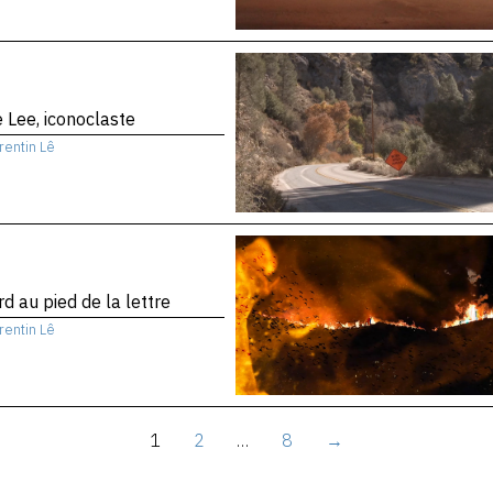
 Lee, iconoclaste
rentin Lê
d au pied de la lettre
rentin Lê
1
2
…
8
→