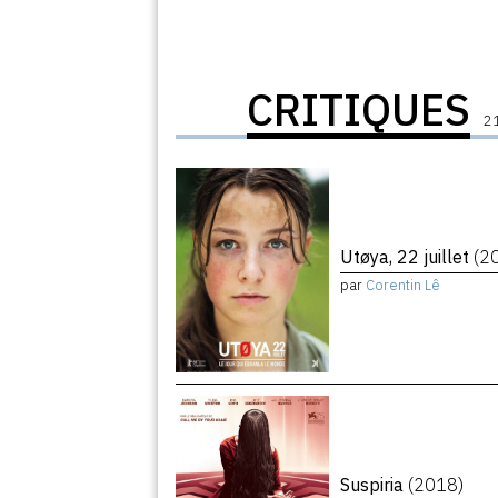
CRITIQUES
21
Utøya, 22 juillet
(2
par
Corentin Lê
Suspiria
(2018)