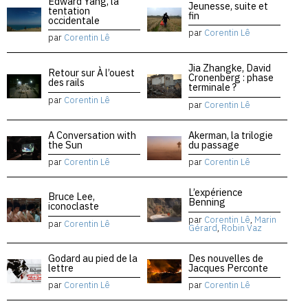
Edward Yang, la
Jeunesse, suite et
tentation
fin
occidentale
par
Corentin Lê
par
Corentin Lê
Jia Zhangke, David
Retour sur À l’ouest
Cronenberg : phase
des rails
terminale ?
par
Corentin Lê
par
Corentin Lê
A Conversation with
Akerman, la trilogie
the Sun
du passage
par
Corentin Lê
par
Corentin Lê
L’expérience
Bruce Lee,
Benning
iconoclaste
par
Corentin Lê
,
Marin
par
Corentin Lê
Gérard
,
Robin Vaz
Godard au pied de la
Des nouvelles de
lettre
Jacques Perconte
par
Corentin Lê
par
Corentin Lê