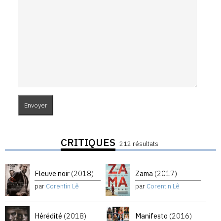
CRITIQUES
212 résultats
Fleuve noir
(2018)
Zama
(2017)
par
Corentin Lê
par
Corentin Lê
Hérédité
(2018)
Manifesto
(2016)