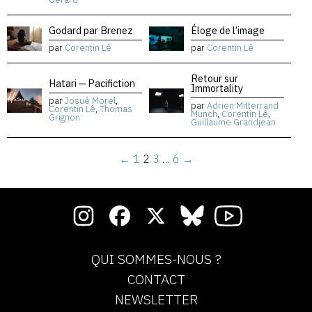
Godard par Brenez
Éloge de l’image
par
Corentin Lê
par
Corentin Lê
Retour sur
Hatari — Pacifiction
Immortality
par
Josué Morel
,
par
Adrien Mitterrand
Corentin Lê
,
Thomas
Munch
,
Corentin Lê
,
Grignon
Guillaume Grandjean
←
1
2
3
…
6
→
QUI SOMMES-NOUS ?
CONTACT
NEWSLETTER