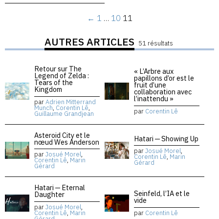
←
1
…
10
11
AUTRES ARTICLES
51 résultats
Retour sur The
« L’Arbre aux
Legend of Zelda :
papillons d’or est le
Tears of the
fruit d’une
Kingdom
collaboration avec
l’inattendu »
par
Adrien Mitterrand
Munch
,
Corentin Lê
,
par
Corentin Lê
Guillaume Grandjean
Asteroid City et le
Hatari — Showing Up
nœud Wes Anderson
par
Josué Morel
,
par
Josué Morel
,
Corentin Lê
,
Marin
Corentin Lê
,
Marin
Gérard
Gérard
Hatari — Eternal
Seinfeld, l’IA et le
Daughter
vide
par
Josué Morel
,
Corentin Lê
,
Marin
par
Corentin Lê
Gérard