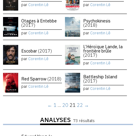
par
Corentin Lê
par
Corentin Lê
Otages à Entebbe
Psychokinesis
(2017)
(2018)
par
Corentin Lê
par
Corentin Lê
L’Héroïque Lande, la
Escobar
(2017)
frontière brûle
(2017)
par
Corentin Lê
par
Corentin Lê
Battleship Island
Red Sparrow
(2018)
(2017)
par
Corentin Lê
par
Corentin Lê
←
1
…
20
21
22
→
ANALYSES
73 résultats