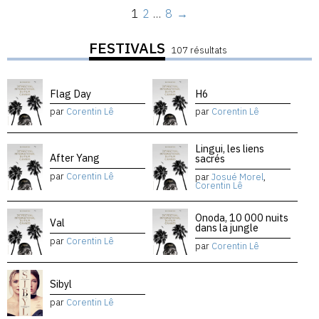
1
2
…
8
→
FESTIVALS
107 résultats
Flag Day
H6
par
Corentin Lê
par
Corentin Lê
Lingui, les liens
After Yang
sacrés
par
Corentin Lê
par
Josué Morel
,
Corentin Lê
Onoda, 10 000 nuits
Val
dans la jungle
par
Corentin Lê
par
Corentin Lê
Sibyl
par
Corentin Lê