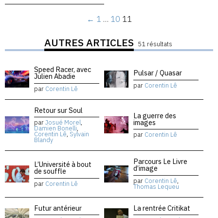
←
1
…
10
11
AUTRES ARTICLES
51 résultats
Speed Racer, avec
Pulsar / Quasar
Julien Abadie
par
Corentin Lê
par
Corentin Lê
Retour sur Soul
La guerre des
images
par
Josué Morel
,
Damien Bonelli
,
Corentin Lê
,
Sylvain
par
Corentin Lê
Blandy
Parcours Le Livre
L’Université à bout
d’image
de souffle
par
Corentin Lê
,
par
Corentin Lê
Thomas Lequeu
Futur antérieur
La rentrée Critikat