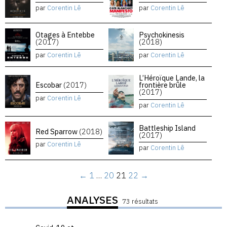
par
Corentin Lê
par
Corentin Lê
Otages à Entebbe
Psychokinesis
(2017)
(2018)
par
Corentin Lê
par
Corentin Lê
L’Héroïque Lande, la
Escobar
(2017)
frontière brûle
(2017)
par
Corentin Lê
par
Corentin Lê
Battleship Island
Red Sparrow
(2018)
(2017)
par
Corentin Lê
par
Corentin Lê
←
1
…
20
21
22
→
ANALYSES
73 résultats