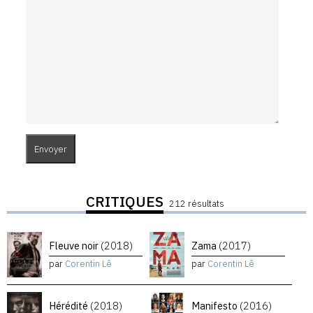
CRITIQUES
212 résultats
Fleuve noir
(2018)
Zama
(2017)
par
Corentin Lê
par
Corentin Lê
Hérédité
(2018)
Manifesto
(2016)