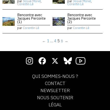
par
Josué Morel
,
par
Josué Morel
,
Corentin Lê
Corentin Lê
Rencontre avec
Rencontre avec
Jacques Perconte
Jacques Perconte
(1)
(2)
par
Corentin Lê
par
Corentin Lê
←
1
…
4
5
6
→
QUI SOMMES-NOUS ?
CONTACT
NEWSLETTER
NOUS SOUTENIR
LÉGAL