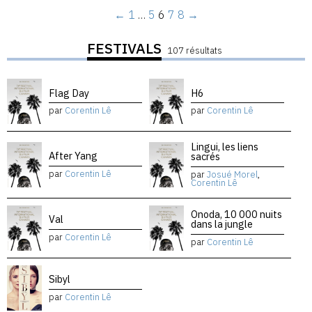
←
1
…
5
6
7
8
→
FESTIVALS
107 résultats
Flag Day
H6
par
Corentin Lê
par
Corentin Lê
Lingui, les liens
After Yang
sacrés
par
Corentin Lê
par
Josué Morel
,
Corentin Lê
Onoda, 10 000 nuits
Val
dans la jungle
par
Corentin Lê
par
Corentin Lê
Sibyl
par
Corentin Lê