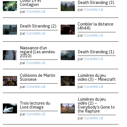
Covid-19 et
Death Stranding (3)
Contagion
par
Corentin Lê
par
Corentin Lê
Combler la distance
Death Stranding (2)
(4h44)
par
Corentin Lê
par
Corentin Lê
Naissance d’un
regard (Les années
Death Stranding (1)
2010)
par
Corentin Lê
par
Corentin Lê
Collisions de Martin
Lumières du jeu
Scorsese
vidéo (3) – Minecraft
par
Corentin Lê
par
Corentin Lê
Lumières du jeu
Trois lectures du
vidéo (2) –
Livre d’image
Everybody’s Gone to
the Rapture
par
Corentin Lê
par
Corentin Lê