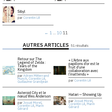
Sibyl
par
Corentin Lê
←
1
…
10
11
AUTRES ARTICLES
51 résultats
Retour sur The
« L’Arbre aux
Legend of Zelda :
papillons d’or est le
Tears of the
fruit d’une
Kingdom
collaboration avec
l’inattendu »
par
Adrien Mitterrand
Munch
,
Corentin Lê
,
par
Corentin Lê
Guillaume Grandjean
Asteroid City et le
Hatari — Showing Up
nœud Wes Anderson
par
Josué Morel
,
par
Josué Morel
,
Corentin Lê
,
Marin
Corentin Lê
,
Marin
Gérard
Gérard