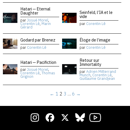
Hatari — Eternal
Seinfeld, l’IA et le
Daughter
vide
par
Josué Morel
,
Corentin Lê
,
Marin
par
Corentin Lê
Gérard
Godard par Brenez
Éloge de l’image
par
Corentin Lê
par
Corentin Lê
Retour sur
Hatari — Pacifiction
Immortality
par
Josué Morel
,
par
Adrien Mitterrand
Corentin Lê
,
Thomas
Munch
,
Corentin Lê
,
Grignon
Guillaume Grandjean
←
1
2
3
…
6
→