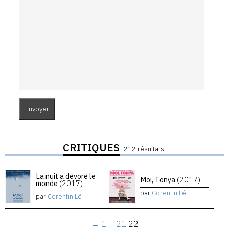
CRITIQUES
212 résultats
La nuit a dévoré le
Moi, Tonya
(2017)
monde
(2017)
par
Corentin Lê
par
Corentin Lê
←
1
…
21
22