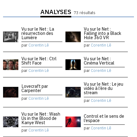
ANALYSES
73 résultats
Vu sur le Net : La
Vu sur le Net :
résurrection des
Falling into a Black
Lumière
Hole 360 VR
par
Corentin Lê
par
Corentin Lê
Vu sur le Net : Ctrl
Vu sur le Net :
Shift Face
Cinéma Vertical
par
Corentin Lê
par
Corentin Lê
Vu sur le Net : Le jeu
Lovecraft par
vidéo à l’ère du
Carpenter
stream
par
Corentin Lê
par
Corentin Lê
Vu sur le Net : Wash
Control et le sens de
Us in the Blood de
l’espace
Kanye West
par
Corentin Lê
par
Corentin Lê