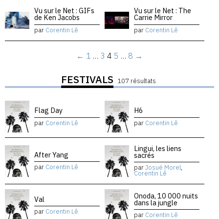
Vu sur le Net : GIFs
Vu sur le Net : The
de Ken Jacobs
Carrie Mirror
par
Corentin Lê
par
Corentin Lê
←
1
…
3
4
5
…
8
→
FESTIVALS
107 résultats
Flag Day
H6
par
Corentin Lê
par
Corentin Lê
Lingui, les liens
After Yang
sacrés
par
Corentin Lê
par
Josué Morel
,
Corentin Lê
Onoda, 10 000 nuits
Val
dans la jungle
par
Corentin Lê
par
Corentin Lê