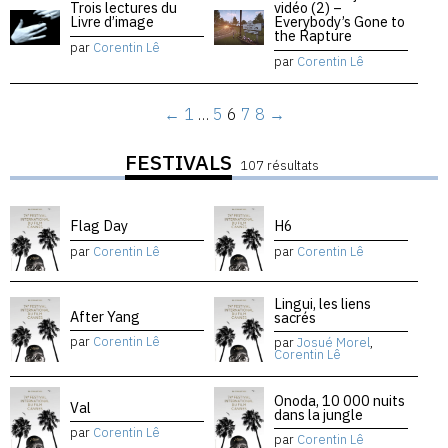
Trois lectures du
vidéo (2) –
Livre d’image
Everybody’s Gone to
the Rapture
par
Corentin Lê
par
Corentin Lê
←
1
…
5
6
7
8
→
FESTIVALS
107 résultats
Flag Day
H6
par
Corentin Lê
par
Corentin Lê
Lingui, les liens
After Yang
sacrés
par
Corentin Lê
par
Josué Morel
,
Corentin Lê
Onoda, 10 000 nuits
Val
dans la jungle
par
Corentin Lê
par
Corentin Lê