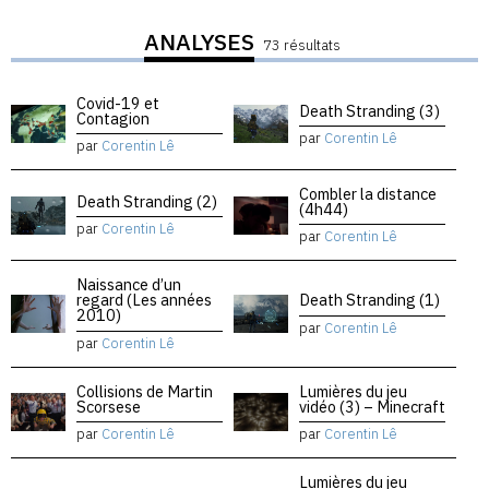
ANALYSES
73 résultats
Covid-19 et
Death Stranding (3)
Contagion
par
Corentin Lê
par
Corentin Lê
Combler la distance
Death Stranding (2)
(4h44)
par
Corentin Lê
par
Corentin Lê
Naissance d’un
regard (Les années
Death Stranding (1)
2010)
par
Corentin Lê
par
Corentin Lê
Collisions de Martin
Lumières du jeu
Scorsese
vidéo (3) – Minecraft
par
Corentin Lê
par
Corentin Lê
Lumières du jeu