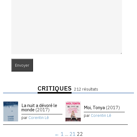
CRITIQUES
212 résultats
La nuit a dévoré le
Moi, Tonya
(2017)
monde
(2017)
par
Corentin Lê
par
Corentin Lê
←
1
…
21
22