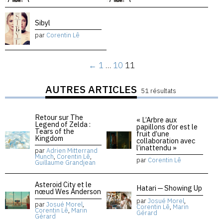
Sibyl
par
Corentin Lê
←
1
…
10
11
AUTRES ARTICLES
51 résultats
Retour sur The
« L’Arbre aux
Legend of Zelda :
papillons d’or est le
Tears of the
fruit d’une
Kingdom
collaboration avec
l’inattendu »
par
Adrien Mitterrand
Munch
,
Corentin Lê
,
par
Corentin Lê
Guillaume Grandjean
Asteroid City et le
Hatari — Showing Up
nœud Wes Anderson
par
Josué Morel
,
par
Josué Morel
,
Corentin Lê
,
Marin
Corentin Lê
,
Marin
Gérard
Gérard