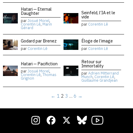
Hatari — Eternal
Seinfeld, l’IA et le
Daughter
vide
par
Josué Morel
,
Corentin Lê
,
Marin
par
Corentin Lê
Gérard
Godard par Brenez
Éloge de l’image
par
Corentin Lê
par
Corentin Lê
Retour sur
Hatari — Pacifiction
Immortality
par
Josué Morel
,
par
Adrien Mitterrand
Corentin Lê
,
Thomas
Munch
,
Corentin Lê
,
Grignon
Guillaume Grandjean
←
1
2
3
…
6
→