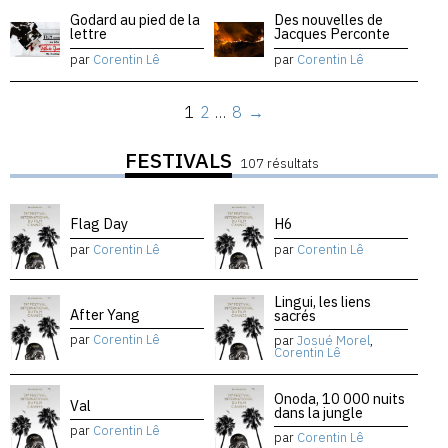
Godard au pied de la
Des nouvelles de
lettre
Jacques Perconte
par
Corentin Lê
par
Corentin Lê
1
2
…
8
→
FESTIVALS
107 résultats
Flag Day
H6
par
Corentin Lê
par
Corentin Lê
Lingui, les liens
After Yang
sacrés
par
Corentin Lê
par
Josué Morel
,
Corentin Lê
Onoda, 10 000 nuits
Val
dans la jungle
par
Corentin Lê
par
Corentin Lê