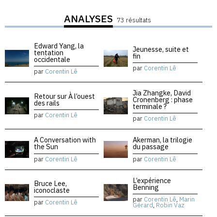
ANALYSES
73 résultats
Edward Yang, la
Jeunesse, suite et
tentation
fin
occidentale
par
Corentin Lê
par
Corentin Lê
Jia Zhangke, David
Retour sur À l’ouest
Cronenberg : phase
des rails
terminale ?
par
Corentin Lê
par
Corentin Lê
A Conversation with
Akerman, la trilogie
the Sun
du passage
par
Corentin Lê
par
Corentin Lê
L’expérience
Bruce Lee,
Benning
iconoclaste
par
Corentin Lê
,
Marin
par
Corentin Lê
Gérard
,
Robin Vaz