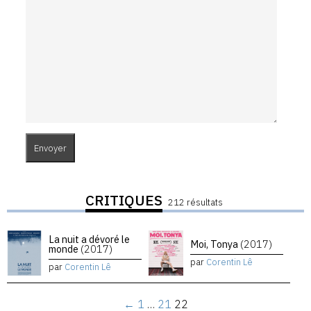
CRITIQUES
212 résultats
La nuit a dévoré le
Moi, Tonya
(2017)
monde
(2017)
par
Corentin Lê
par
Corentin Lê
←
1
…
21
22