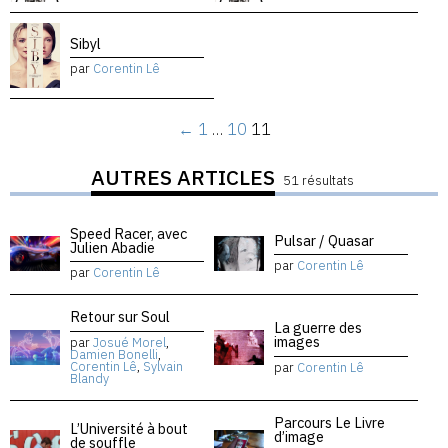
Sibyl
par
Corentin Lê
←
1
…
10
11
AUTRES ARTICLES
51 résultats
Speed Racer, avec
Pulsar / Quasar
Julien Abadie
par
Corentin Lê
par
Corentin Lê
Retour sur Soul
La guerre des
images
par
Josué Morel
,
Damien Bonelli
,
Corentin Lê
,
Sylvain
par
Corentin Lê
Blandy
Parcours Le Livre
L’Université à bout
d’image
de souffle