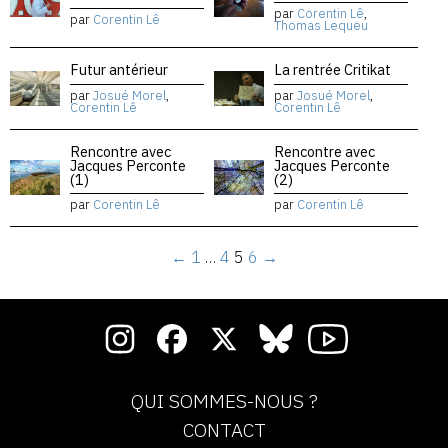
par
Corentin Lê
,
par
Corentin Lê
Thomas Lequeu
Futur antérieur
La rentrée Critikat
par
Josué Morel
,
par
Josué Morel
,
Corentin Lê
Corentin Lê
Rencontre avec
Rencontre avec
Jacques Perconte
Jacques Perconte
(1)
(2)
par
Corentin Lê
par
Corentin Lê
←
1
…
4
5
6
→
QUI SOMMES-NOUS ?
CONTACT