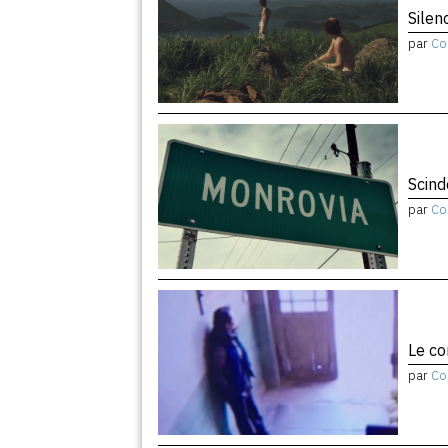
Silen
par
Co
Scind
par
Co
Le co
par
Co