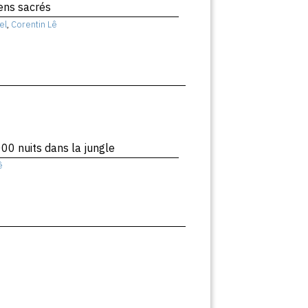
liens sacrés
el
,
Corentin Lê
00 nuits dans la jungle
ê