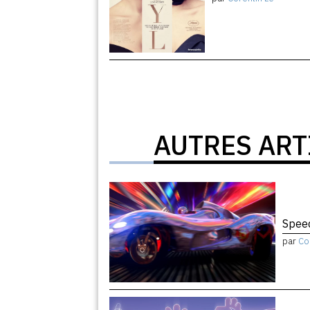
AUTRES ART
Speed
par
Co