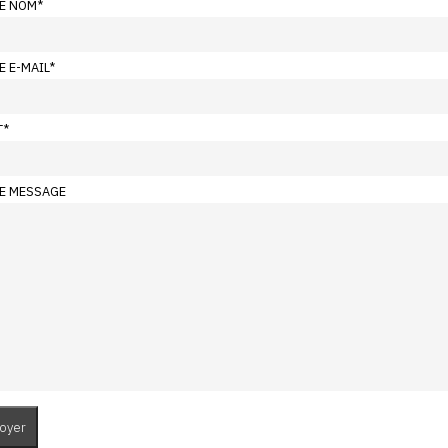
E NOM
*
E E-MAIL
*
T
*
E MESSAGE