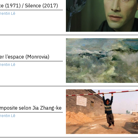
ce (1971) / Silence (2017)
rentin Lê
er l’espace (Monrovia)
rentin Lê
mposite selon Jia Zhang-ke
rentin Lê