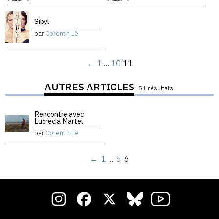
Sibyl
par
Corentin Lê
←
1
…
10
11
AUTRES ARTICLES
51 résultats
Rencontre avec
Lucrecia Martel
par
Corentin Lê
←
1
…
5
6