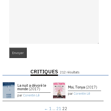
CRITIQUES
212 résultats
La nuit a dévoré le
Moi, Tonya
(2017)
monde
(2017)
par
Corentin Lê
par
Corentin Lê
←
1
…
21
22