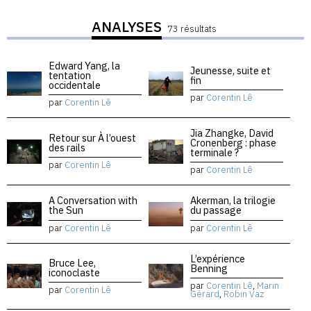
ANALYSES
73 résultats
Edward Yang, la
Jeunesse, suite et
tentation
fin
occidentale
par
Corentin Lê
par
Corentin Lê
Jia Zhangke, David
Retour sur À l’ouest
Cronenberg : phase
des rails
terminale ?
par
Corentin Lê
par
Corentin Lê
A Conversation with
Akerman, la trilogie
the Sun
du passage
par
Corentin Lê
par
Corentin Lê
L’expérience
Bruce Lee,
Benning
iconoclaste
par
Corentin Lê
,
Marin
par
Corentin Lê
Gérard
,
Robin Vaz