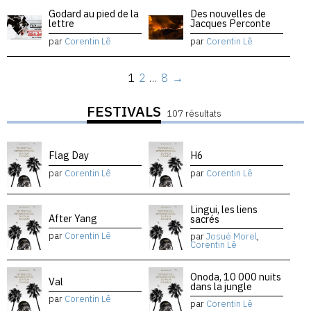
Godard au pied de la
Des nouvelles de
lettre
Jacques Perconte
par
Corentin Lê
par
Corentin Lê
1
2
…
8
→
FESTIVALS
107 résultats
Flag Day
H6
par
Corentin Lê
par
Corentin Lê
Lingui, les liens
After Yang
sacrés
par
Corentin Lê
par
Josué Morel
,
Corentin Lê
Onoda, 10 000 nuits
Val
dans la jungle
par
Corentin Lê
par
Corentin Lê