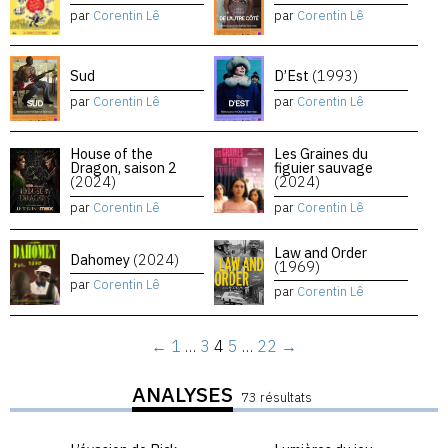
par
Corentin Lê
par
Corentin Lê
Sud
D’Est
(1993)
par
Corentin Lê
par
Corentin Lê
House of the
Les Graines du
Dragon, saison 2
figuier sauvage
(2024)
(2024)
par
Corentin Lê
par
Corentin Lê
Law and Order
Dahomey
(2024)
(1969)
par
Corentin Lê
par
Corentin Lê
←
1
…
3
4
5
…
22
→
ANALYSES
73 résultats