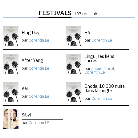
FESTIVALS
107 résultats
Flag Day
H6
par
Corentin Lê
par
Corentin Lê
Lingui, les liens
After Yang
sacrés
par
Corentin Lê
par
Josué Morel
,
Corentin Lê
Onoda, 10 000 nuits
Val
dans la jungle
par
Corentin Lê
par
Corentin Lê
Sibyl
par
Corentin Lê