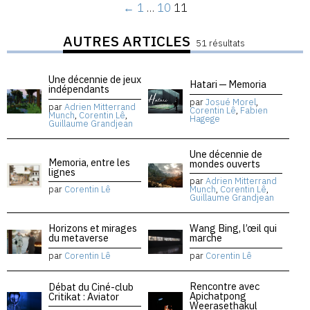
←
1
…
10
11
AUTRES ARTICLES
51 résultats
Une décennie de jeux
Hatari — Memoria
indépendants
par
Josué Morel
,
par
Adrien Mitterrand
Corentin Lê
,
Fabien
Munch
,
Corentin Lê
,
Hagege
Guillaume Grandjean
Une décennie de
Memoria, entre les
mondes ouverts
lignes
par
Adrien Mitterrand
par
Corentin Lê
Munch
,
Corentin Lê
,
Guillaume Grandjean
Horizons et mirages
Wang Bing, l’œil qui
du metaverse
marche
par
Corentin Lê
par
Corentin Lê
Rencontre avec
Débat du Ciné-club
Apichatpong
Critikat : Aviator
Weerasethakul