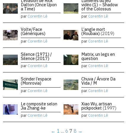
L’évasion de Rick
Lumières du jeu
Dalton (Once Upon
vidéo (1) – Shadow
a Time)
of the Colossus
par
Corentin Lê
par
Corentin Lê
Volte/Face
L’angle mort
(Génériques)
(Roubaix)
(2019)
par
Corentin Lê
par
Corentin Lê
Silence (1971) /
Matrix, un legs en
Silence (2017)
question
par
Corentin Lê
par
Corentin Lê
Scinder l’espace
Chuva / Árvore Da
(Monrovia)
Vida / M
par
Corentin Lê
par
Corentin Lê
Le composite selon
Xiao Wu, artisan
Jia Zhang-ke
pickpocket
(1997)
par
Corentin Lê
par
Corentin Lê
←
1
…
6
7
8
→