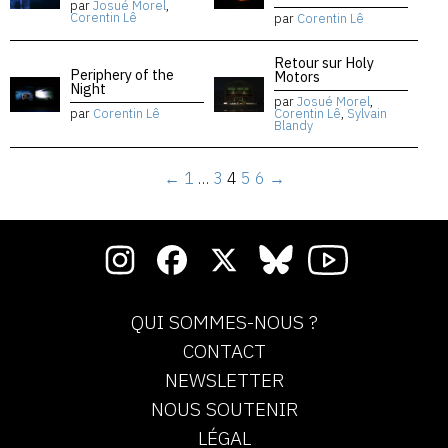
par
Josué Morel
,
Corentin Lê
par
Corentin Lê
Retour sur Holy
Periphery of the
Motors
Night
par
Josué Morel
,
par
Corentin Lê
Corentin Lê
,
Sylvain
Blandy
←
1
…
3
4
5
6
→
QUI SOMMES-NOUS ?
CONTACT
NEWSLETTER
NOUS SOUTENIR
LÉGAL