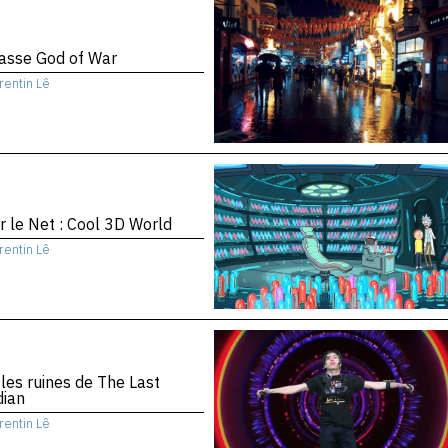
asse God of War
rentin Lê
r le Net : Cool 3D World
rentin Lê
les ruines de The Last
dian
rentin Lê