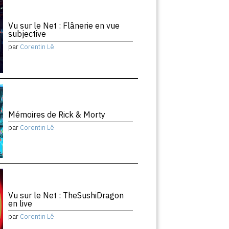
Vu sur le Net : Flânerie en vue
subjective
par
Corentin Lê
Mémoires de Rick & Morty
par
Corentin Lê
Vu sur le Net : TheSushiDragon
en live
par
Corentin Lê