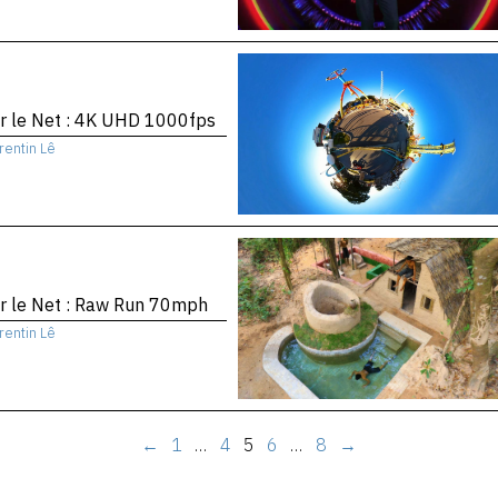
r le Net : 4K UHD 1000fps
rentin Lê
r le Net : Raw Run 70mph
rentin Lê
←
1
…
4
5
6
…
8
→