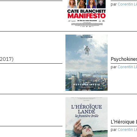
par
Corentin L
(2017)
Psychokine
par
Corentin L
L’Héroïque 
par
Corentin L