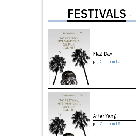
FESTIVALS
107
Flag Day
par
Corentin Lê
After Yang
par
Corentin Lê