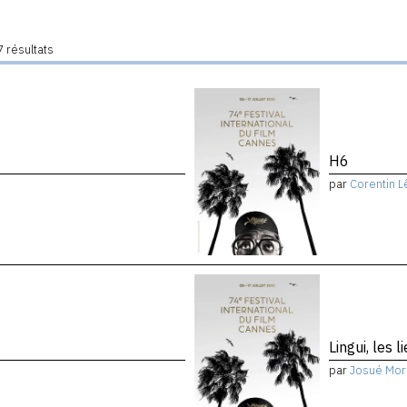
 résultats
H6
par
Corentin L
Lingui, les 
par
Josué Mor