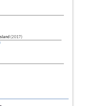
Island
(2017)
ê