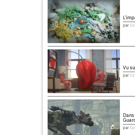
L’imp
par
Co
Vu su
par
Co
Dans 
Guar
par
Co