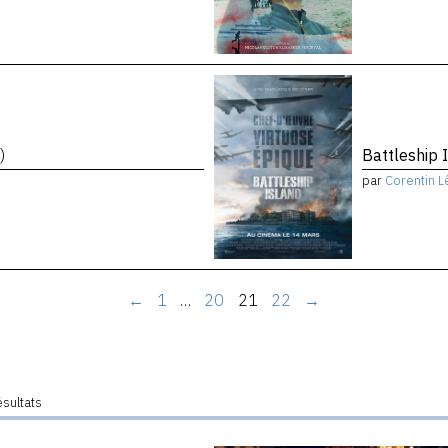
)
Battleship 
par
Corentin L
←
1
…
20
21
22
→
ésultats