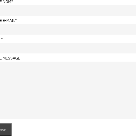
E NOM
*
E E-MAIL
*
T
*
E MESSAGE