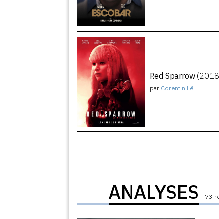
Red Sparrow
(2018
par
Corentin Lê
ANALYSES
73 r