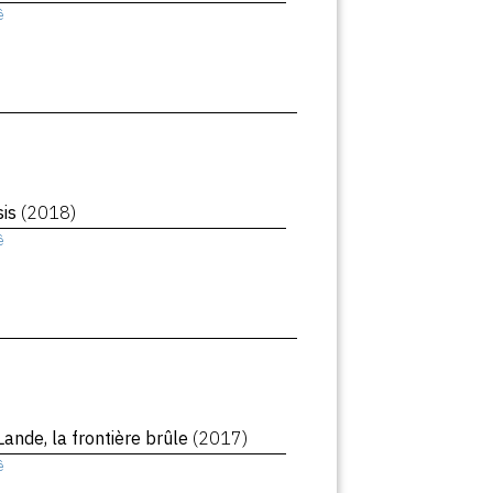
ê
sis
(2018)
ê
Lande, la frontière brûle
(2017)
ê