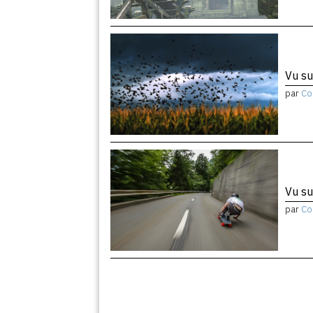
Vu su
par
Co
Vu su
par
Co