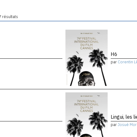
 résultats
H6
par
Corentin L
Lingui, les 
par
Josué Mor