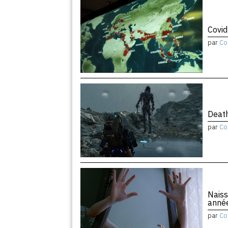
Covid
par
Co
Death
par
Co
Naiss
anné
par
Co