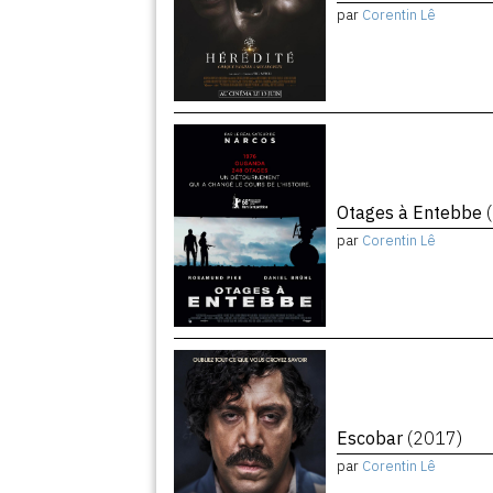
par
Corentin Lê
Otages à Entebbe
par
Corentin Lê
Escobar
(2017)
par
Corentin Lê