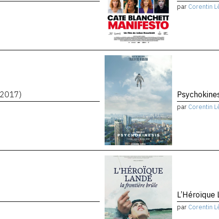
par
Corentin L
(2017)
Psychokine
par
Corentin L
L’Héroïque 
par
Corentin L