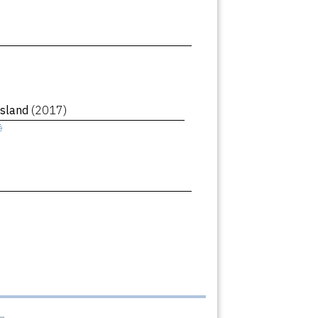
Island
(2017)
ê