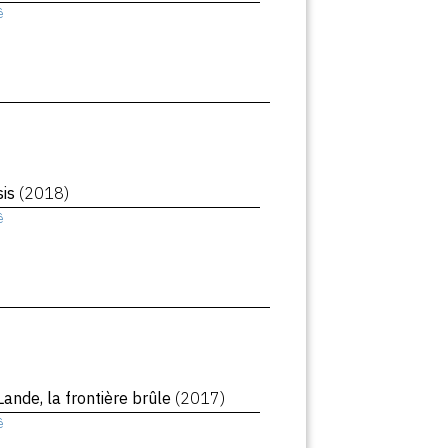
ê
sis
(2018)
ê
Lande, la frontière brûle
(2017)
ê