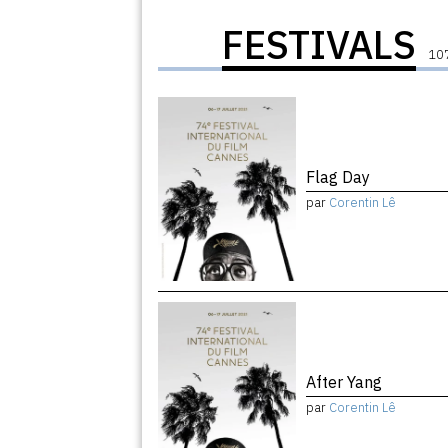
FESTIVALS
107
Flag Day
par
Corentin Lê
After Yang
par
Corentin Lê