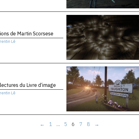
sions de Martin Scorsese
rentin Lê
 lectures du Livre d’image
rentin Lê
←
1
…
5
6
7
8
→