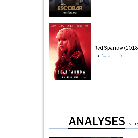
Red Sparrow
(2018
par
Corentin Lê
ANALYSES
73 r