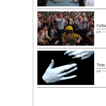
Colli
par
Co
Trois
par
Co