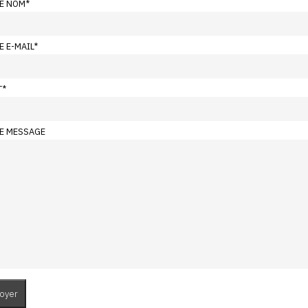
E NOM
*
E E-MAIL
*
T
*
E MESSAGE