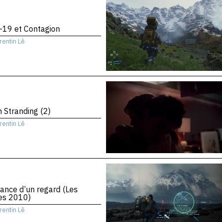
-19 et Contagion
rentin Lê
 Stranding (2)
rentin Lê
ance d’un regard (Les
es 2010)
rentin Lê