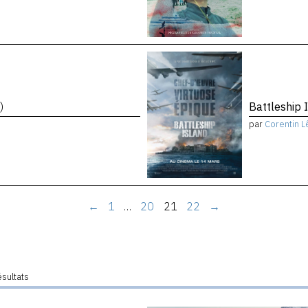
)
Battleship 
par
Corentin L
←
1
…
20
21
22
→
ésultats