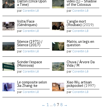
Dalton (Once Upon
vidéo (1) – Shadow
a Time)
of the Colossus
par
Corentin Lê
par
Corentin Lê
Volte/Face
L’angle mort
(Génériques)
(Roubaix)
(2019)
par
Corentin Lê
par
Corentin Lê
Silence (1971) /
Matrix, un legs en
Silence (2017)
question
par
Corentin Lê
par
Corentin Lê
Scinder l’espace
Chuva / Árvore Da
(Monrovia)
Vida / M
par
Corentin Lê
par
Corentin Lê
Le composite selon
Xiao Wu, artisan
Jia Zhang-ke
pickpocket
(1997)
par
Corentin Lê
par
Corentin Lê
←
1
…
6
7
8
→