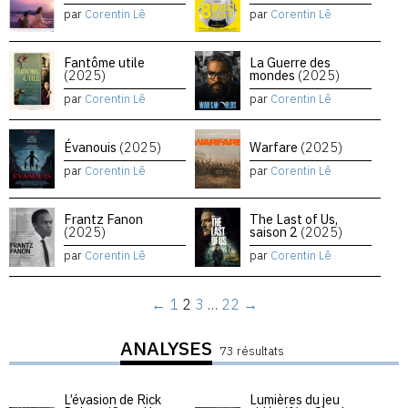
par
Corentin Lê
par
Corentin Lê
Fantôme utile
La Guerre des
(2025)
mondes
(2025)
par
Corentin Lê
par
Corentin Lê
Évanouis
(2025)
Warfare
(2025)
par
Corentin Lê
par
Corentin Lê
Frantz Fanon
The Last of Us,
(2025)
saison 2
(2025)
par
Corentin Lê
par
Corentin Lê
←
1
2
3
…
22
→
ANALYSES
73 résultats
L’évasion de Rick
Lumières du jeu