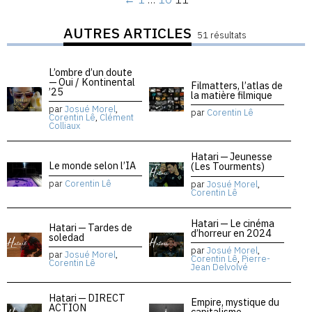
AUTRES ARTICLES
51 résultats
L’ombre d’un doute
— Oui / Kontinental
Filmatters, l’atlas de
’25
la matière filmique
par
Josué Morel
,
par
Corentin Lê
Corentin Lê
,
Clément
Colliaux
Hatari — Jeunesse
Le monde selon l’IA
(Les Tourments)
par
Corentin Lê
par
Josué Morel
,
Corentin Lê
Hatari — Le cinéma
Hatari — Tardes de
d’horreur en 2024
soledad
par
Josué Morel
,
par
Josué Morel
,
Corentin Lê
,
Pierre-
Corentin Lê
Jean Delvolvé
Hatari — DIRECT
Empire, mystique du
ACTION
capitalisme