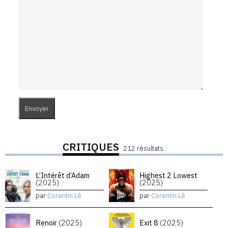
CRITIQUES
212 résultats
L’Intérêt d’Adam
Highest 2 Lowest
(2025)
(2025)
par
Corentin Lê
par
Corentin Lê
Renoir
(2025)
Exit 8
(2025)