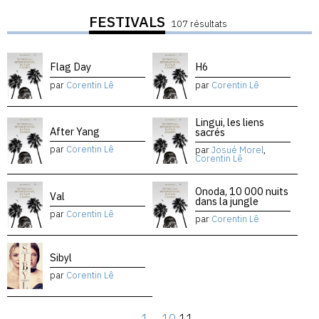
FESTIVALS
107 résultats
Flag Day
H6
par
Corentin Lê
par
Corentin Lê
Lingui, les liens
After Yang
sacrés
par
Corentin Lê
par
Josué Morel
,
Corentin Lê
Onoda, 10 000 nuits
Val
dans la jungle
par
Corentin Lê
par
Corentin Lê
Sibyl
par
Corentin Lê
←
1
…
10
11