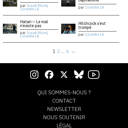
par
Josué Morel
,
par
Corentin Lê
Corentin Lê
Hatari — Le mal
Hitchcock s’est
n’existe pas
trompé
par
Josué Morel
,
par
Corentin Lê
Corentin Lê
1
2
…
6
→
QUI SOMMES-NOUS ?
CONTACT
NEWSLETTER
NOUS SOUTENIR
LÉGAL