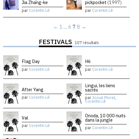
Jia Zhang-ke
pickpocket
(1997)
par
Corentin Lê
par
Corentin Lê
←
1
…
6
7
8
→
FESTIVALS
107 résultats
Flag Day
H6
par
Corentin Lê
par
Corentin Lê
Lingui, les liens
After Yang
sacrés
par
Corentin Lê
par
Josué Morel
,
Corentin Lê
Onoda, 10 000 nuits
Val
dans la jungle
par
Corentin Lê
par
Corentin Lê