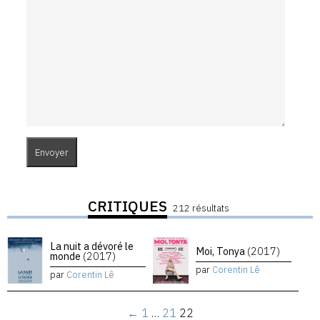
CRITIQUES
212 résultats
La nuit a dévoré le
Moi, Tonya
(2017)
monde
(2017)
par
Corentin Lê
par
Corentin Lê
←
1
…
21
22