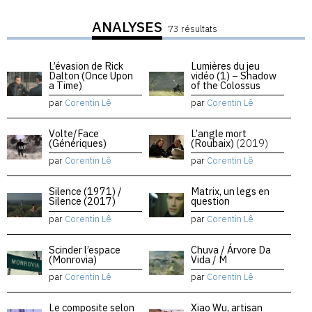
ANALYSES
73 résultats
L’évasion de Rick
Lumières du jeu
Dalton (Once Upon
vidéo (1) – Shadow
a Time)
of the Colossus
par
Corentin Lê
par
Corentin Lê
Volte/Face
L’angle mort
(Génériques)
(Roubaix)
(2019)
par
Corentin Lê
par
Corentin Lê
Silence (1971) /
Matrix, un legs en
Silence (2017)
question
par
Corentin Lê
par
Corentin Lê
Scinder l’espace
Chuva / Árvore Da
(Monrovia)
Vida / M
par
Corentin Lê
par
Corentin Lê
Le composite selon
Xiao Wu, artisan