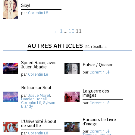
Sibyl
par
Corentin Lê
←
1
…
10
11
AUTRES ARTICLES
51 résultats
Speed Racer, avec
Pulsar / Quasar
Julien Abadie
par
Corentin Lê
par
Corentin Lê
Retour sur Soul
La guerre des
images
par
Josué Morel
,
Damien Bonelli
,
Corentin Lê
,
Sylvain
par
Corentin Lê
Blandy
Parcours Le Livre
L’Université à bout
d’image
de souffle
par
Corentin Lê
,
par
Corentin Lê
Thomas Lequeu