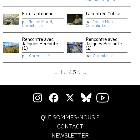
Futur antérieur
La rentrée Critikat
par
Josué Morel
,
par
Josué Morel
,
Corentin Lê
Corentin Lê
Rencontre avec
Rencontre avec
Jacques Perconte
Jacques Perconte
(1)
(2)
par
Corentin Lê
par
Corentin Lê
←
1
…
4
5
6
→
QUI SOMMES-NOUS ?
CONTACT
NEWSLETTER