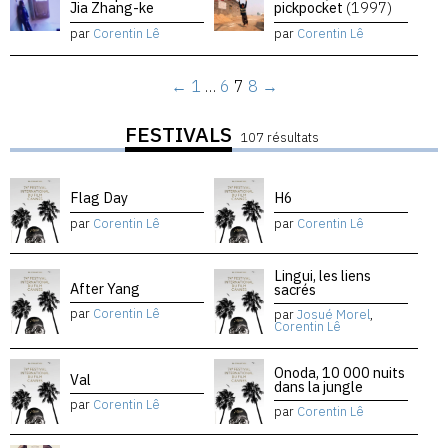
Jia Zhang-ke
pickpocket
(1997)
par
Corentin Lê
par
Corentin Lê
←
1
…
6
7
8
→
FESTIVALS
107 résultats
Flag Day
H6
par
Corentin Lê
par
Corentin Lê
Lingui, les liens
After Yang
sacrés
par
Corentin Lê
par
Josué Morel
,
Corentin Lê
Onoda, 10 000 nuits
Val
dans la jungle
par
Corentin Lê
par
Corentin Lê