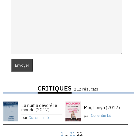
CRITIQUES
212 résultats
La nuit a dévoré le
Moi, Tonya
(2017)
monde
(2017)
par
Corentin Lê
par
Corentin Lê
←
1
…
21
22