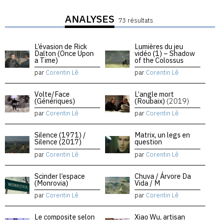
ANALYSES
73 résultats
L’évasion de Rick
Lumières du jeu
Dalton (Once Upon
vidéo (1) – Shadow
a Time)
of the Colossus
par
Corentin Lê
par
Corentin Lê
Volte/Face
L’angle mort
(Génériques)
(Roubaix)
(2019)
par
Corentin Lê
par
Corentin Lê
Silence (1971) /
Matrix, un legs en
Silence (2017)
question
par
Corentin Lê
par
Corentin Lê
Scinder l’espace
Chuva / Árvore Da
(Monrovia)
Vida / M
par
Corentin Lê
par
Corentin Lê
Le composite selon
Xiao Wu, artisan