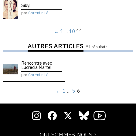
Sibyl
par
Corentin Lê
←
1
…
10
11
AUTRES ARTICLES
51 résultats
Rencontre avec
Lucrecia Martel
par
Corentin Lê
←
1
…
5
6
QUI SOMMES-NOUS ?