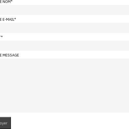
E NOM
*
E E-MAIL
*
T
*
E MESSAGE