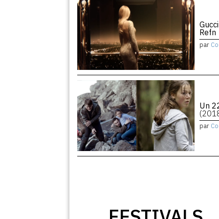
Gucci
Refn
par
Co
Un 22
(201
par
Co
FESTIVALS