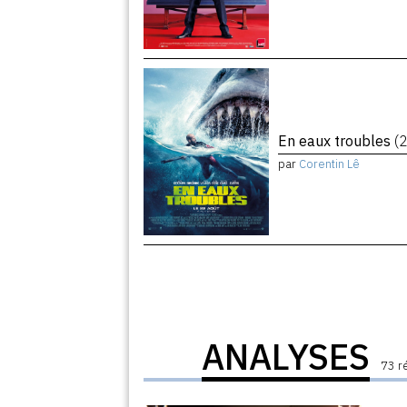
En eaux troubles
(
par
Corentin Lê
ANALYSES
73 r