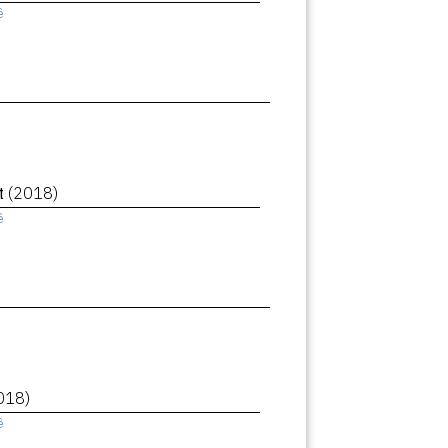
ê
et
(2018)
ê
018)
ê