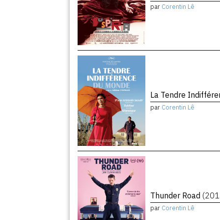
par
Corentin Lê
La Tendre Indiffé
par
Corentin Lê
Thunder Road
(201
par
Corentin Lê