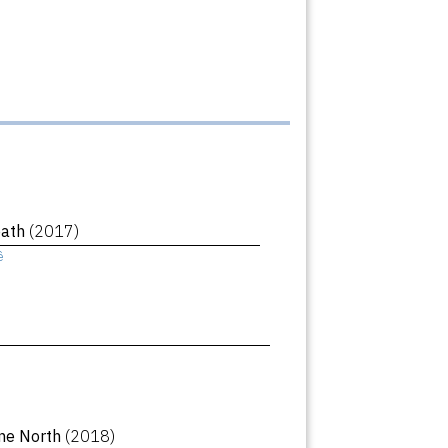
eath
(2017)
ê
ne North
(2018)