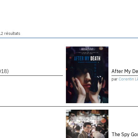
2 résultats
018)
After My D
par
Corentin L
The Spy Go