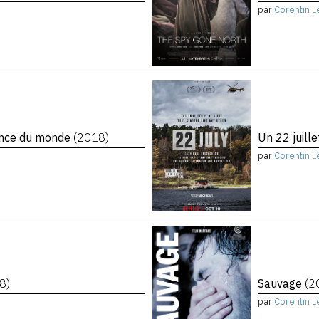
par
Corentin L
rence du monde
(2018)
Un 22 juill
par
Corentin L
8)
Sauvage
(2
par
Corentin L