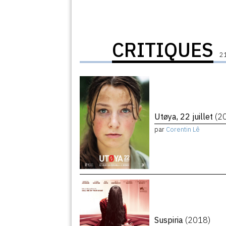
CRITIQUES
21
Utøya, 22 juillet
(2
par
Corentin Lê
Suspiria
(2018)