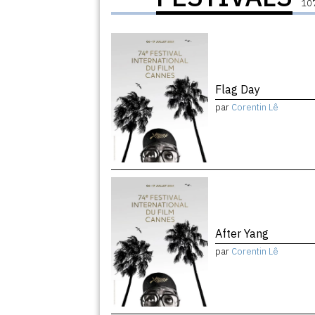
107
Flag Day
par
Corentin Lê
After Yang
par
Corentin Lê