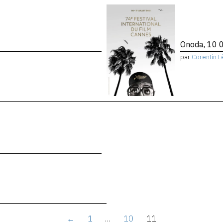
Onoda, 10 0
par
Corentin L
←
1
…
10
11