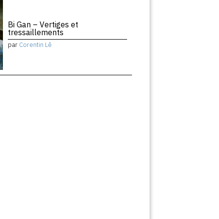
Bi Gan – Vertiges et
tressaillements
par
Corentin Lê