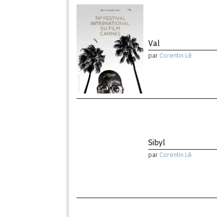
Val
par
Corentin Lê
Sibyl
par
Corentin Lê