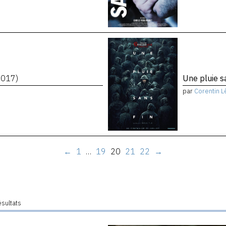
2017)
Une pluie s
par
Corentin L
←
1
…
19
20
21
22
→
ésultats