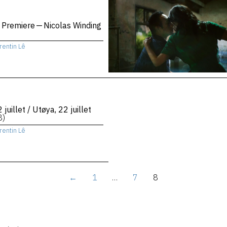
 Premiere — Nicolas Winding
rentin Lê
 juillet / Utøya, 22 juillet
8)
rentin Lê
←
1
…
7
8