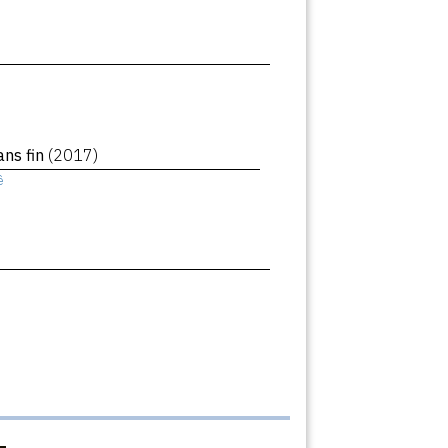
ans fin
(2017)
ê