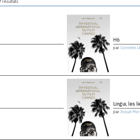
 résultats
H6
par
Corentin L
Lingui, les 
par
Josué Mor