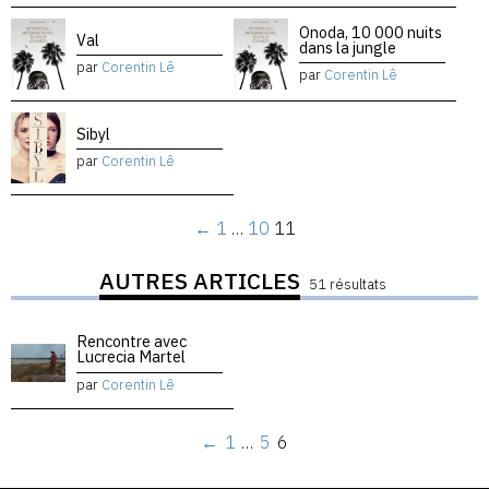
Onoda, 10 000 nuits
Val
dans la jungle
par
Corentin Lê
par
Corentin Lê
Sibyl
par
Corentin Lê
←
1
…
10
11
AUTRES ARTICLES
51 résultats
Rencontre avec
Lucrecia Martel
par
Corentin Lê
←
1
…
5
6