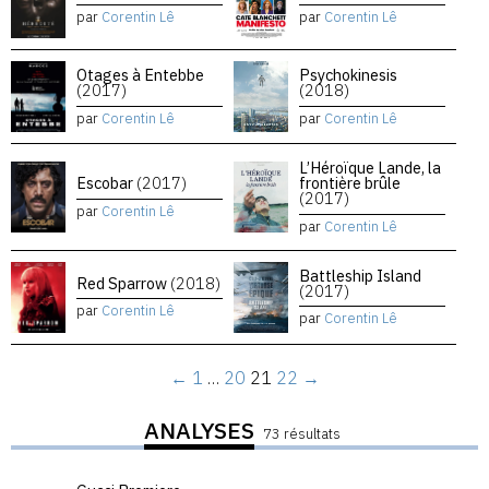
par
Corentin Lê
par
Corentin Lê
Otages à Entebbe
Psychokinesis
(2017)
(2018)
par
Corentin Lê
par
Corentin Lê
L’Héroïque Lande, la
Escobar
(2017)
frontière brûle
(2017)
par
Corentin Lê
par
Corentin Lê
Battleship Island
Red Sparrow
(2018)
(2017)
par
Corentin Lê
par
Corentin Lê
←
1
…
20
21
22
→
ANALYSES
73 résultats