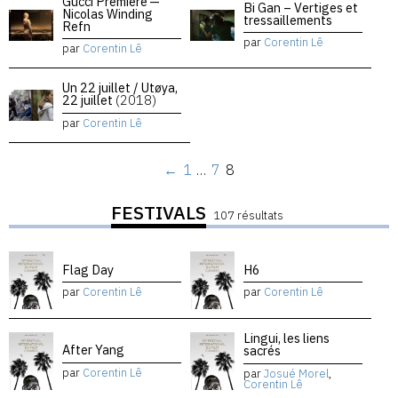
Gucci Premiere —
Bi Gan – Vertiges et
Nicolas Winding
tressaillements
Refn
par
Corentin Lê
par
Corentin Lê
Un 22 juillet / Utøya,
22 juillet
(2018)
par
Corentin Lê
←
1
…
7
8
FESTIVALS
107 résultats
Flag Day
H6
par
Corentin Lê
par
Corentin Lê
Lingui, les liens
After Yang
sacrés
par
Corentin Lê
par
Josué Morel
,
Corentin Lê