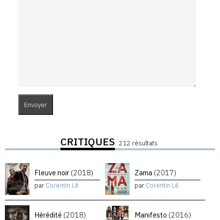
CRITIQUES
212 résultats
Fleuve noir
(2018)
Zama
(2017)
par
Corentin Lê
par
Corentin Lê
Hérédité
(2018)
Manifesto
(2016)