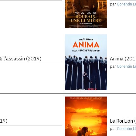
par
Corentin L
 & l’assassin
(2019)
Anima
(201
par
Corentin L
19)
Le Roi Lion
par
Corentin L