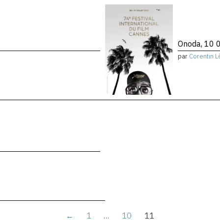
Onoda, 10 0
par
Corentin L
←
1
…
10
11