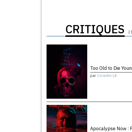
CRITIQUES
21
Too Old to Die You
par
Corentin Lê
Apocalypse Now : F