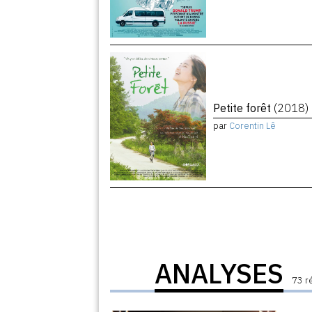
Petite forêt
(2018)
par
Corentin Lê
ANALYSES
73 r