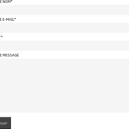
E NOM
*
E E-MAIL
*
T
*
E MESSAGE