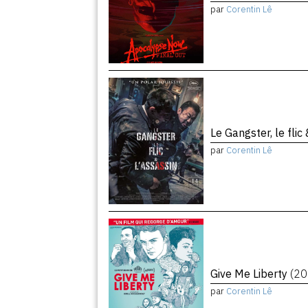
par
Corentin Lê
Le Gangster, le flic
par
Corentin Lê
Give Me Liberty
(20
par
Corentin Lê