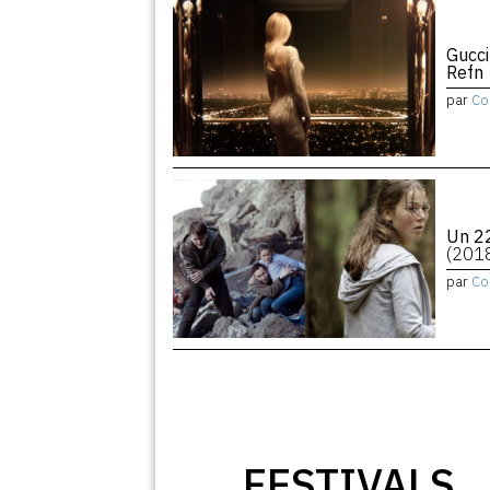
Gucci
Refn
par
Co
Un 22
(201
par
Co
FESTIVALS