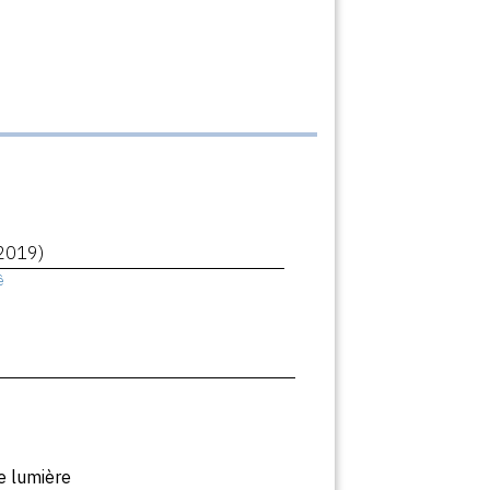
2019)
ê
e lumière