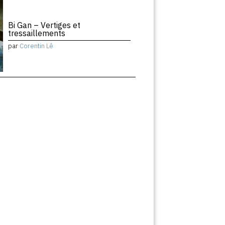
Bi Gan – Vertiges et
tressaillements
par
Corentin Lê