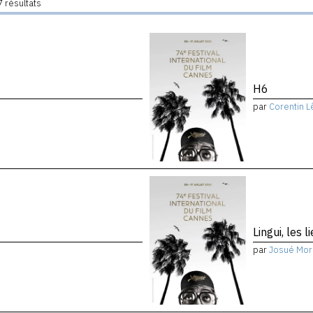
 résultats
H6
par
Corentin L
Lingui, les 
par
Josué Mor