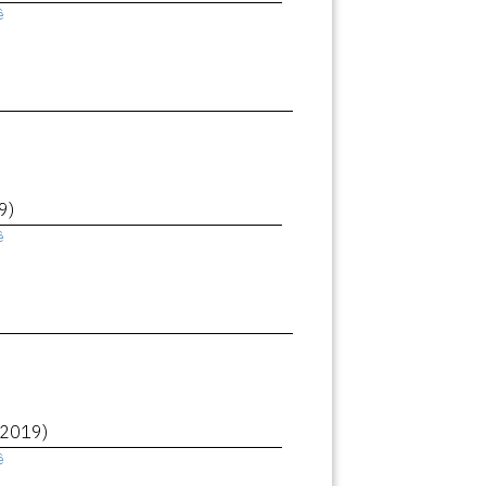
ê
9)
ê
(2019)
ê