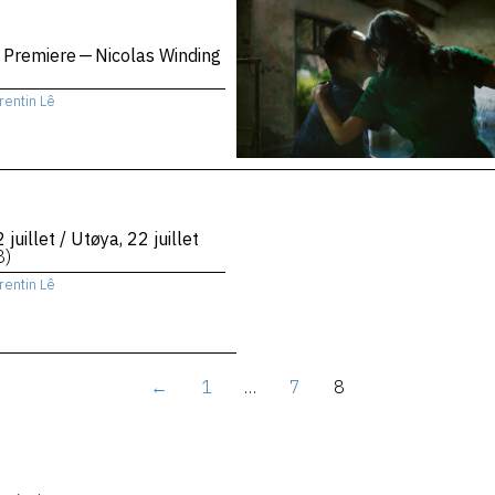
 Premiere — Nicolas Winding
rentin Lê
 juillet / Utøya, 22 juillet
8)
rentin Lê
←
1
…
7
8