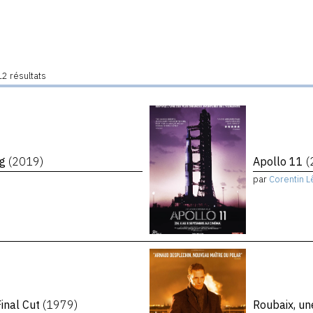
2 résultats
ng
(2019)
Apollo 11
(
par
Corentin L
inal Cut
(1979)
Roubaix, un