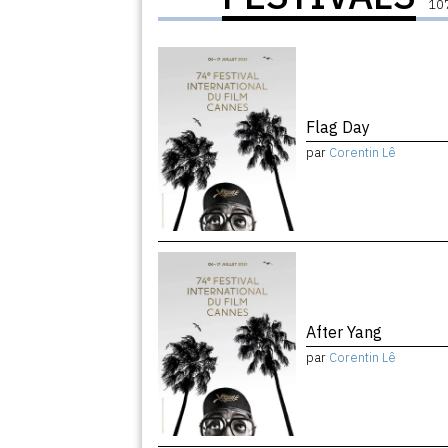
107
Flag Day
par
Corentin Lê
After Yang
par
Corentin Lê