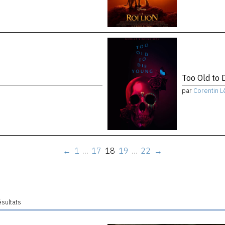
Too Old to 
par
Corentin L
←
1
…
17
18
19
…
22
→
ésultats