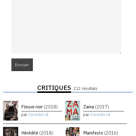
CRITIQUES
212 résultats
Fleuve noir
(2018)
Zama
(2017)
par
Corentin Lê
par
Corentin Lê
Hérédité
(2018)
Manifesto
(2016)