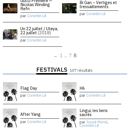
Gucci Premiere —
Bi Gan – Vertiges et
Nicolas Winding
tressaillements
Refn
par
Corentin Lê
par
Corentin Lê
Un 22 juillet / Utøya,
22 juillet
(2018)
par
Corentin Lê
←
1
…
7
8
FESTIVALS
107 résultats
Flag Day
H6
par
Corentin Lê
par
Corentin Lê
Lingui, les liens
After Yang
sacrés
par
Corentin Lê
par
Josué Morel
,
Corentin Lê