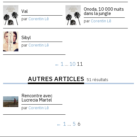
Onoda, 10 000 nuits
Val
dans la jungle
par
Corentin Lê
par
Corentin Lê
Sibyl
par
Corentin Lê
←
1
…
10
11
AUTRES ARTICLES
51 résultats
Rencontre avec
Lucrecia Martel
par
Corentin Lê
←
1
…
5
6