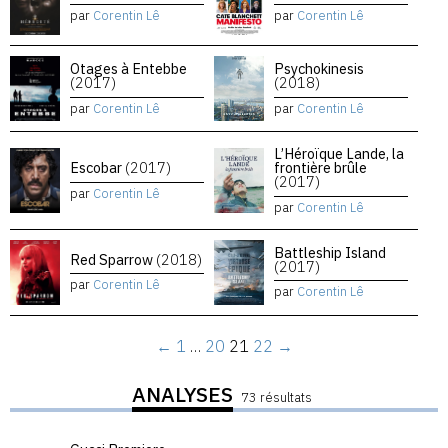
par
Corentin Lê
par
Corentin Lê
Otages à Entebbe
Psychokinesis
(2017)
(2018)
par
Corentin Lê
par
Corentin Lê
L’Héroïque Lande, la
Escobar
(2017)
frontière brûle
(2017)
par
Corentin Lê
par
Corentin Lê
Battleship Island
Red Sparrow
(2018)
(2017)
par
Corentin Lê
par
Corentin Lê
←
1
…
20
21
22
→
ANALYSES
73 résultats