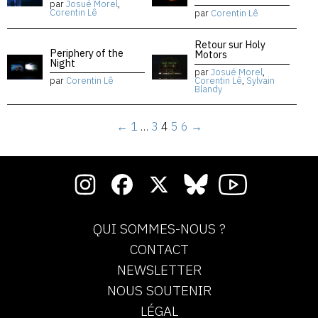
par
Josué Morel
,
Corentin Lê
par
Corentin Lê
Retour sur Holy
Periphery of the
Motors
Night
par
Josué Morel
,
par
Corentin Lê
Corentin Lê
,
Sylvain
Blandy
←
1
…
3
4
5
6
→
QUI SOMMES-NOUS ?
CONTACT
NEWSLETTER
NOUS SOUTENIR
LÉGAL