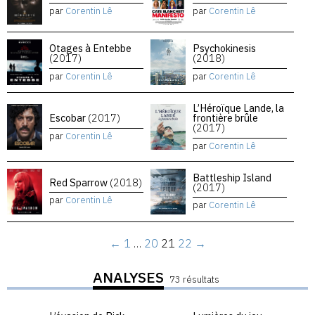
par
Corentin Lê
par
Corentin Lê
Otages à Entebbe
Psychokinesis
(2017)
(2018)
par
Corentin Lê
par
Corentin Lê
L’Héroïque Lande, la
Escobar
(2017)
frontière brûle
(2017)
par
Corentin Lê
par
Corentin Lê
Battleship Island
Red Sparrow
(2018)
(2017)
par
Corentin Lê
par
Corentin Lê
←
1
…
20
21
22
→
ANALYSES
73 résultats