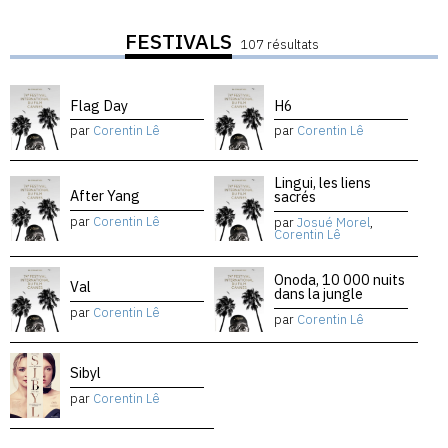
FESTIVALS
107 résultats
Flag Day
H6
par
Corentin Lê
par
Corentin Lê
Lingui, les liens
After Yang
sacrés
par
Corentin Lê
par
Josué Morel
,
Corentin Lê
Onoda, 10 000 nuits
Val
dans la jungle
par
Corentin Lê
par
Corentin Lê
Sibyl
par
Corentin Lê