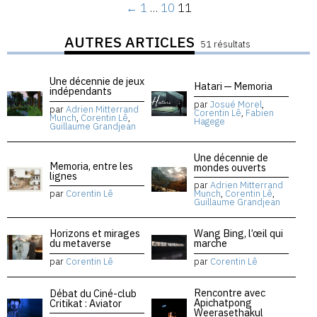
←
1
…
10
11
AUTRES ARTICLES
51 résultats
Une décennie de jeux
Hatari — Memoria
indépendants
par
Josué Morel
,
par
Adrien Mitterrand
Corentin Lê
,
Fabien
Munch
,
Corentin Lê
,
Hagege
Guillaume Grandjean
Une décennie de
Memoria, entre les
mondes ouverts
lignes
par
Adrien Mitterrand
par
Corentin Lê
Munch
,
Corentin Lê
,
Guillaume Grandjean
Horizons et mirages
Wang Bing, l’œil qui
du metaverse
marche
par
Corentin Lê
par
Corentin Lê
Rencontre avec
Débat du Ciné-club
Apichatpong
Critikat : Aviator
Weerasethakul