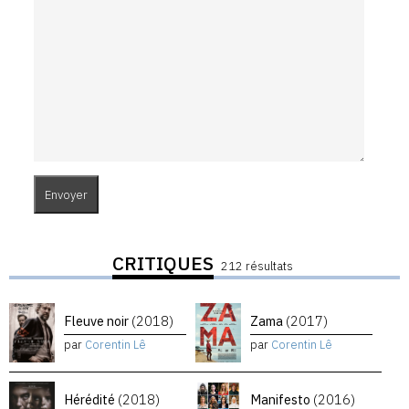
CRITIQUES
212 résultats
Fleuve noir
(2018)
Zama
(2017)
par
Corentin Lê
par
Corentin Lê
Hérédité
(2018)
Manifesto
(2016)