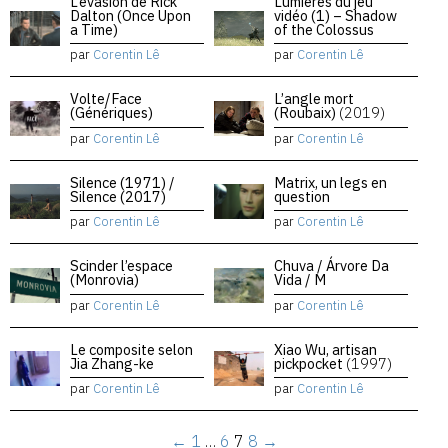
L’évasion de Rick
Lumières du jeu
Dalton (Once Upon
vidéo (1) – Shadow
a Time)
of the Colossus
par
Corentin Lê
par
Corentin Lê
Volte/Face
L’angle mort
(Génériques)
(Roubaix)
(2019)
par
Corentin Lê
par
Corentin Lê
Silence (1971) /
Matrix, un legs en
Silence (2017)
question
par
Corentin Lê
par
Corentin Lê
Scinder l’espace
Chuva / Árvore Da
(Monrovia)
Vida / M
par
Corentin Lê
par
Corentin Lê
Le composite selon
Xiao Wu, artisan
Jia Zhang-ke
pickpocket
(1997)
par
Corentin Lê
par
Corentin Lê
←
1
…
6
7
8
→