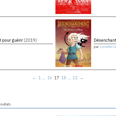
t pour guérir
(2019)
Désenchant
par
Corentin L
←
1
…
16
17
18
…
22
→
ésultats