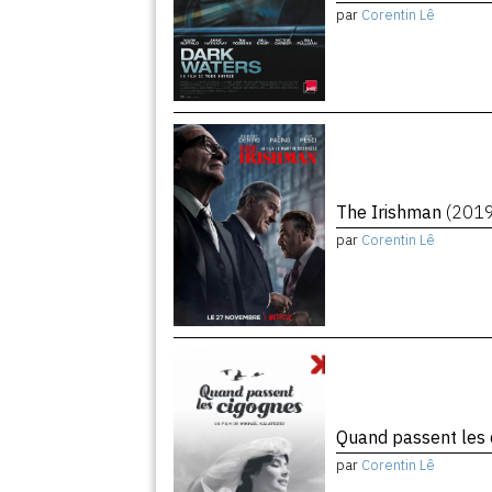
par
Corentin Lê
The Irishman
(201
par
Corentin Lê
Quand passent les
par
Corentin Lê