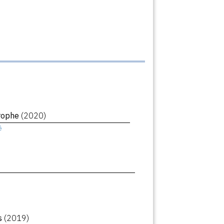
trophe
(2020)
ê
rs
(2019)