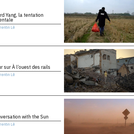
d Yang, la tentation
entale
rentin Lê
r sur À l’ouest des rails
rentin Lê
versation with the Sun
rentin Lê