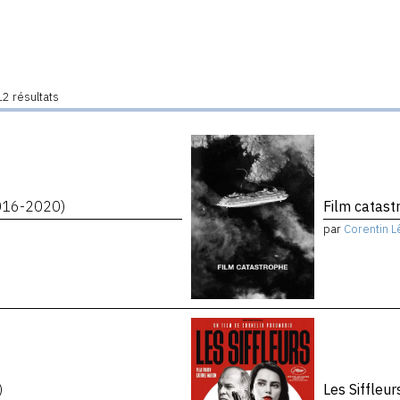
2 résultats
016-2020)
Film catas
par
Corentin L
)
Les Siffleu