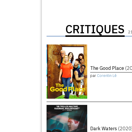
CRITIQUES
21
The Good Place
(2
par
Corentin Lê
Dark Waters
(2020