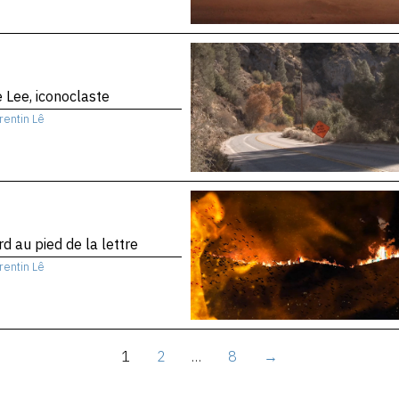
 Lee, iconoclaste
rentin Lê
d au pied de la lettre
rentin Lê
1
2
…
8
→