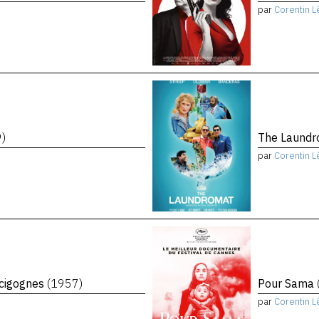
par
Corentin L
9)
The Laund
par
Corentin L
 cigognes
(1957)
Pour Sama
par
Corentin L