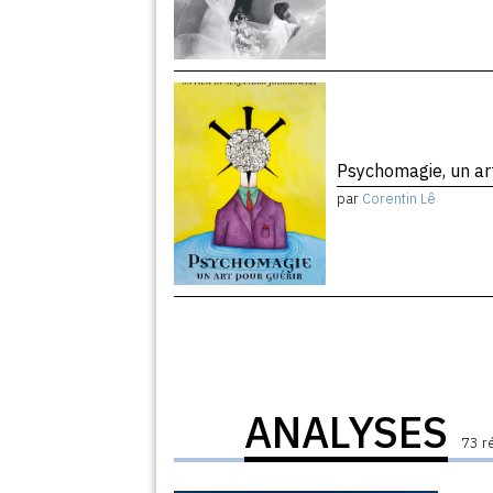
Psychomagie, un ar
par
Corentin Lê
ANALYSES
73 r