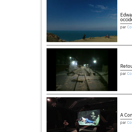
Edwar
occid
par
Co
Retou
par
Co
A Con
par
Co