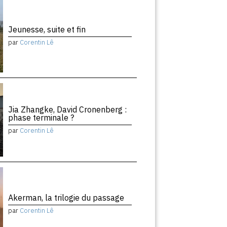
Jeunesse, suite et fin
par
Corentin Lê
Jia Zhangke, David Cronenberg :
phase terminale ?
par
Corentin Lê
Akerman, la trilogie du passage
par
Corentin Lê