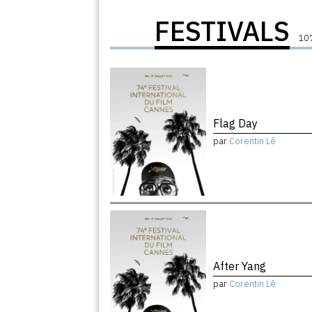
FESTIVALS
107
Flag Day
par
Corentin Lê
After Yang
par
Corentin Lê