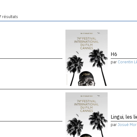
 résultats
H6
par
Corentin L
Lingui, les 
par
Josué Mor