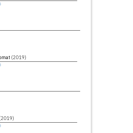
ê
romat
(2019)
ê
(2019)
ê