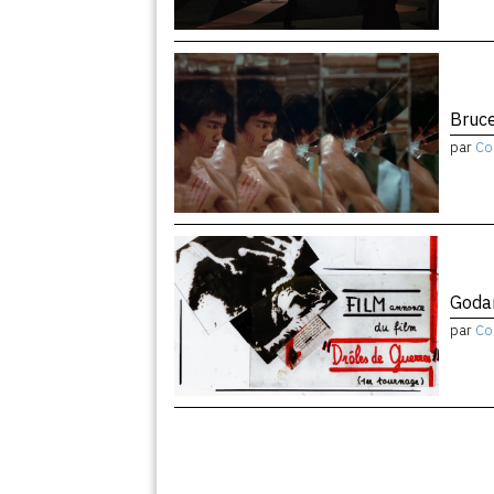
Bruce
par
Co
Godar
par
Co