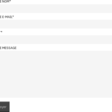
E NOM
*
E E-MAIL
*
T
*
E MESSAGE