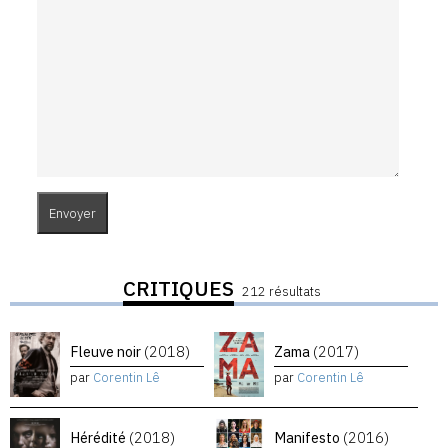
CRITIQUES
212 résultats
Fleuve noir
(2018)
Zama
(2017)
par
Corentin Lê
par
Corentin Lê
Hérédité
(2018)
Manifesto
(2016)