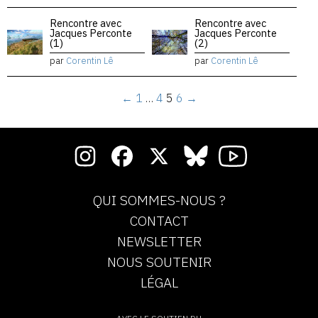
Rencontre avec
Rencontre avec
Jacques Perconte
Jacques Perconte
(1)
(2)
par
Corentin Lê
par
Corentin Lê
←
1
…
4
5
6
→
QUI SOMMES-NOUS ?
CONTACT
NEWSLETTER
NOUS SOUTENIR
LÉGAL