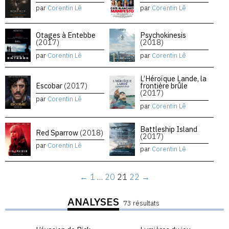
par
Corentin Lê
par
Corentin Lê
Otages à Entebbe
Psychokinesis
(2017)
(2018)
par
Corentin Lê
par
Corentin Lê
L’Héroïque Lande, la
Escobar
(2017)
frontière brûle
(2017)
par
Corentin Lê
par
Corentin Lê
Battleship Island
Red Sparrow
(2018)
(2017)
par
Corentin Lê
par
Corentin Lê
←
1
…
20
21
22
→
ANALYSES
73 résultats