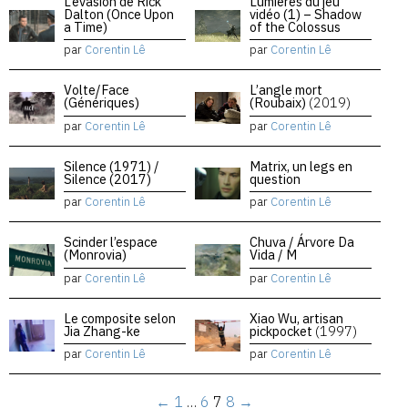
L’évasion de Rick
Lumières du jeu
Dalton (Once Upon
vidéo (1) – Shadow
a Time)
of the Colossus
par
Corentin Lê
par
Corentin Lê
Volte/Face
L’angle mort
(Génériques)
(Roubaix)
(2019)
par
Corentin Lê
par
Corentin Lê
Silence (1971) /
Matrix, un legs en
Silence (2017)
question
par
Corentin Lê
par
Corentin Lê
Scinder l’espace
Chuva / Árvore Da
(Monrovia)
Vida / M
par
Corentin Lê
par
Corentin Lê
Le composite selon
Xiao Wu, artisan
Jia Zhang-ke
pickpocket
(1997)
par
Corentin Lê
par
Corentin Lê
←
1
…
6
7
8
→