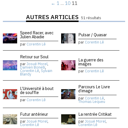
←
1
…
10
11
AUTRES ARTICLES
51 résultats
Speed Racer, avec
Pulsar / Quasar
Julien Abadie
par
Corentin Lê
par
Corentin Lê
Retour sur Soul
La guerre des
images
par
Josué Morel
,
Damien Bonelli
,
Corentin Lê
,
Sylvain
par
Corentin Lê
Blandy
Parcours Le Livre
L’Université à bout
d’image
de souffle
par
Corentin Lê
,
par
Corentin Lê
Thomas Lequeu
Futur antérieur
La rentrée Critikat
par
Josué Morel
,
par
Josué Morel
,
Corentin Lê
Corentin Lê