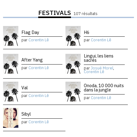
FESTIVALS
107 résultats
Flag Day
H6
par
Corentin Lê
par
Corentin Lê
Lingui, les liens
After Yang
sacrés
par
Corentin Lê
par
Josué Morel
,
Corentin Lê
Onoda, 10 000 nuits
Val
dans la jungle
par
Corentin Lê
par
Corentin Lê
Sibyl
par
Corentin Lê