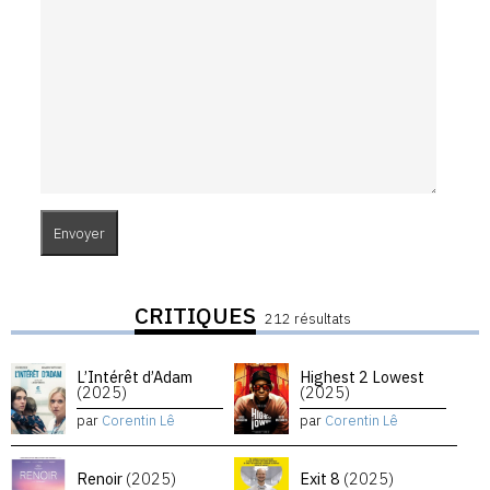
CRITIQUES
212 résultats
L’Intérêt d’Adam
Highest 2 Lowest
(2025)
(2025)
par
Corentin Lê
par
Corentin Lê
Renoir
(2025)
Exit 8
(2025)