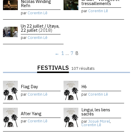
Nicolas Winding
tressaillements
Refn
par
Corentin Lê
par
Corentin Lê
Un 22 juillet / Utøya,
22 juillet
(2018)
par
Corentin Lê
←
1
…
7
8
FESTIVALS
107 résultats
Flag Day
H6
par
Corentin Lê
par
Corentin Lê
Lingui, les liens
After Yang
sacrés
par
Corentin Lê
par
Josué Morel
,
Corentin Lê