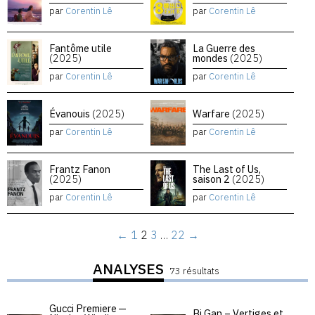
par
Corentin Lê
par
Corentin Lê
Fantôme utile
La Guerre des
(2025)
mondes
(2025)
par
Corentin Lê
par
Corentin Lê
Évanouis
(2025)
Warfare
(2025)
par
Corentin Lê
par
Corentin Lê
Frantz Fanon
The Last of Us,
(2025)
saison 2
(2025)
par
Corentin Lê
par
Corentin Lê
←
1
2
3
…
22
→
ANALYSES
73 résultats
Gucci Premiere —
Bi Gan – Vertiges et