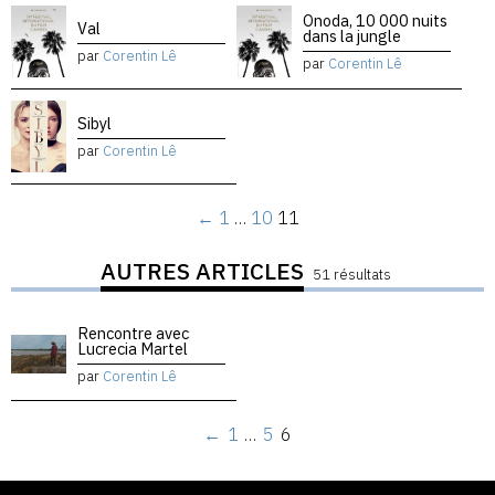
Onoda, 10 000 nuits
Val
dans la jungle
par
Corentin Lê
par
Corentin Lê
Sibyl
par
Corentin Lê
←
1
…
10
11
AUTRES ARTICLES
51 résultats
Rencontre avec
Lucrecia Martel
par
Corentin Lê
←
1
…
5
6