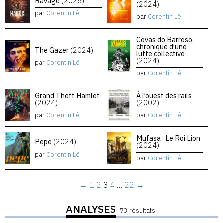
Ravage
(2025)
(2024)
par
Corentin Lê
par
Corentin Lê
Covas do Barroso,
chronique d’une
The Gazer
(2024)
lutte collective
(2024)
par
Corentin Lê
par
Corentin Lê
Grand Theft Hamlet
À l’ouest des rails
(2024)
(2002)
par
Corentin Lê
par
Corentin Lê
Mufasa : Le Roi Lion
Pepe
(2024)
(2024)
par
Corentin Lê
par
Corentin Lê
←
1
2
3
4
…
22
→
ANALYSES
73 résultats