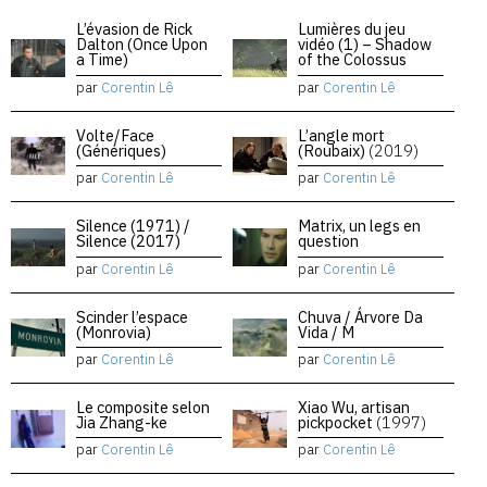
L’évasion de Rick
Lumières du jeu
Dalton (Once Upon
vidéo (1) – Shadow
a Time)
of the Colossus
par
Corentin Lê
par
Corentin Lê
Volte/Face
L’angle mort
(Génériques)
(Roubaix)
(2019)
par
Corentin Lê
par
Corentin Lê
Silence (1971) /
Matrix, un legs en
Silence (2017)
question
par
Corentin Lê
par
Corentin Lê
Scinder l’espace
Chuva / Árvore Da
(Monrovia)
Vida / M
par
Corentin Lê
par
Corentin Lê
Le composite selon
Xiao Wu, artisan
Jia Zhang-ke
pickpocket
(1997)
par
Corentin Lê
par
Corentin Lê