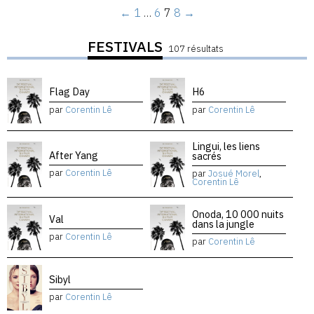
←
1
…
6
7
8
→
FESTIVALS
107 résultats
Flag Day
H6
par
Corentin Lê
par
Corentin Lê
Lingui, les liens
After Yang
sacrés
par
Corentin Lê
par
Josué Morel
,
Corentin Lê
Onoda, 10 000 nuits
Val
dans la jungle
par
Corentin Lê
par
Corentin Lê
Sibyl
par
Corentin Lê