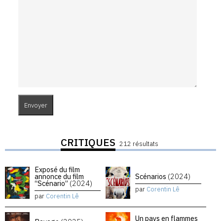
CRITIQUES
212 résultats
Exposé du film
annonce du film
Scénarios
(2024)
“Scénario”
(2024)
par
Corentin Lê
par
Corentin Lê
Un pays en flammes