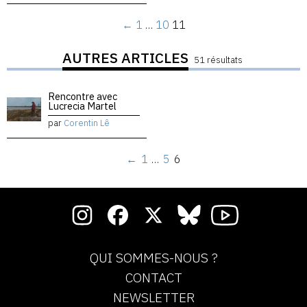
←
1
…
10
11
AUTRES ARTICLES
51 résultats
Rencontre avec
Lucrecia Martel
par
Corentin Lê
←
1
…
5
6
QUI SOMMES-NOUS ?
CONTACT
NEWSLETTER