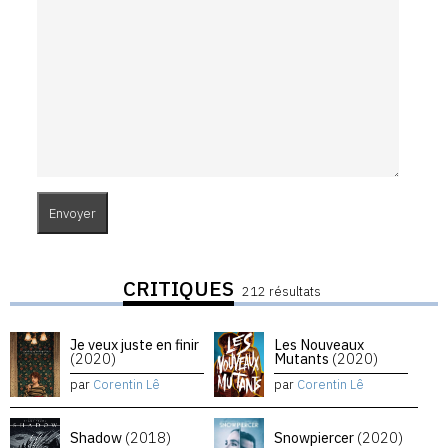
CRITIQUES
212 résultats
Je veux juste en finir
Les Nouveaux
(2020)
Mutants
(2020)
par
Corentin Lê
par
Corentin Lê
Shadow
(2018)
Snowpiercer
(2020)