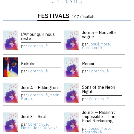
←
1
…
6
7
8
→
FESTIVALS
107 résultats
Jour 5 — Nouvelle
L’Amour qu’il nous
vague
reste
par
Josué Morel
,
par
Corentin Lê
Corentin Lê
Kokuho
Renoir
par
Corentin Lê
par
Corentin Lê
Sons of the Neon
Jour 4 — Eddington
Night
par
Corentin Lê
,
Marin
Gérard
par
Corentin Lê
Jour 2 — Mission :
Jour 3 — Sirāt
Impossible — The
Final Reckoning
par
Corentin Lê
,
Pierre-Jean Delvolvé
par
Josué Morel
,
Corentin Lê