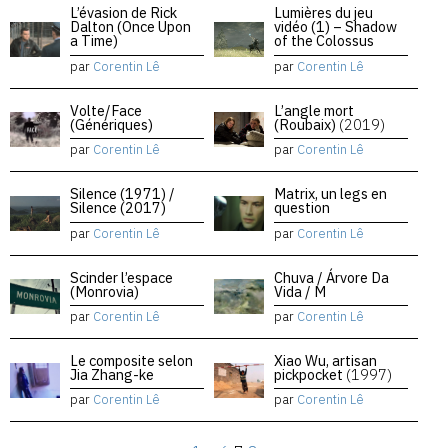
L’évasion de Rick
Lumières du jeu
Dalton (Once Upon
vidéo (1) – Shadow
a Time)
of the Colossus
par
Corentin Lê
par
Corentin Lê
Volte/Face
L’angle mort
(Génériques)
(Roubaix)
(2019)
par
Corentin Lê
par
Corentin Lê
Silence (1971) /
Matrix, un legs en
Silence (2017)
question
par
Corentin Lê
par
Corentin Lê
Scinder l’espace
Chuva / Árvore Da
(Monrovia)
Vida / M
par
Corentin Lê
par
Corentin Lê
Le composite selon
Xiao Wu, artisan
Jia Zhang-ke
pickpocket
(1997)
par
Corentin Lê
par
Corentin Lê