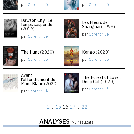
par
Corentin Lê
par
Corentin Lê
Dawson City : Le
Les Fleurs de
temps suspendu
Shanghai
(1998)
(2016)
par
Corentin Lê
par
Corentin Lê
The Hunt
(2020)
Kongo
(2020)
par
Corentin Lê
par
Corentin Lê
Avant
The Forest of Love :
l’effondrement du
Deep Cut
(2020)
Mont Blanc
(2020)
par
Corentin Lê
par
Corentin Lê
←
1
…
15
16
17
…
22
→
ANALYSES
73 résultats