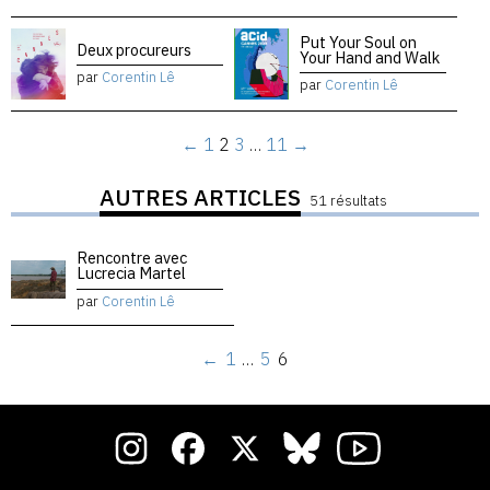
Put Your Soul on
Deux procureurs
Your Hand and Walk
par
Corentin Lê
par
Corentin Lê
←
1
2
3
…
11
→
AUTRES ARTICLES
51 résultats
Rencontre avec
Lucrecia Martel
par
Corentin Lê
←
1
…
5
6