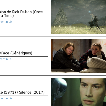
sion de Rick Dalton (Once
 a Time)
rentin Lê
/Face (Génériques)
rentin Lê
ce (1971) / Silence (2017)
rentin Lê