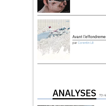
Avant l’effondrem
par
Corentin Lê
ANALYSES
73 r