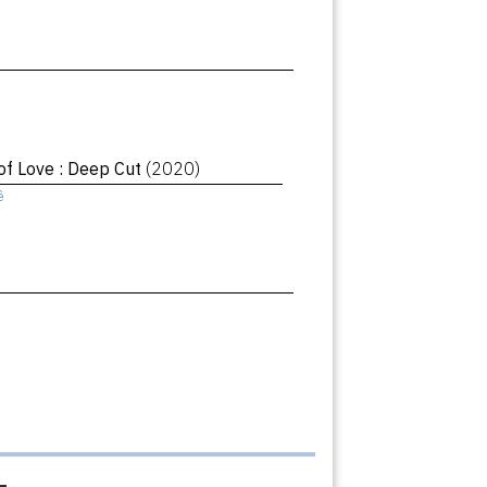
of Love : Deep Cut
(2020)
ê