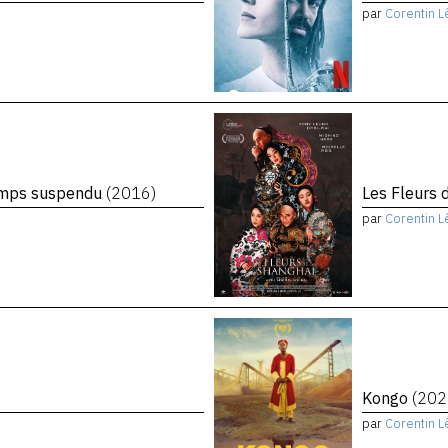
par
Corentin L
temps suspendu
(2016)
Les Fleurs 
par
Corentin L
Kongo
(202
par
Corentin L