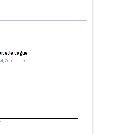
uvelle vague
el
,
Corentin Lê
ê