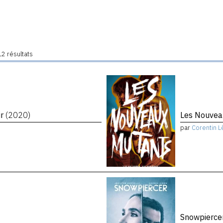
2 résultats
ir
(2020)
Les Nouvea
par
Corentin L
Snowpierce