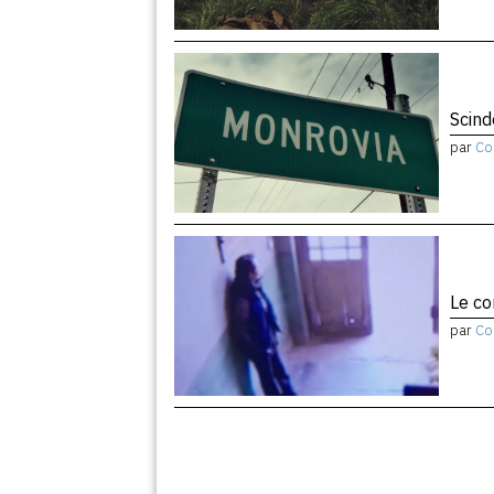
Scind
par
Co
Le co
par
Co