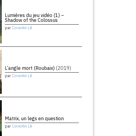
Lumières du jeu vidéo (1) –
Shadow of the Colossus
par
Corentin Lê
L’angle mort (Roubaix)
(2019)
par
Corentin Lê
Matrix, un legs en question
par
Corentin Lê