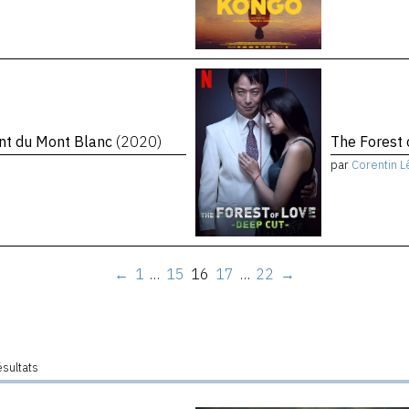
ent du Mont Blanc
(2020)
The Forest 
par
Corentin L
←
1
…
15
16
17
…
22
→
ésultats