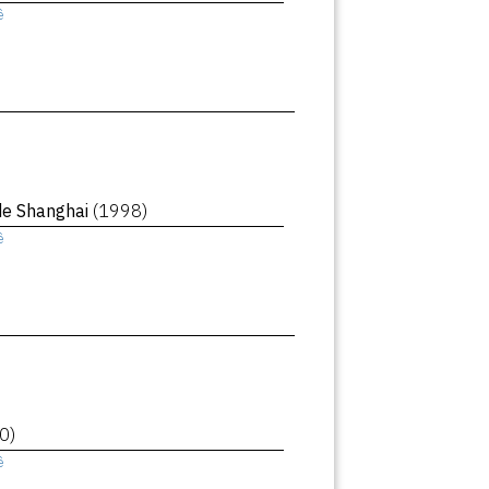
ê
de Shanghai
(1998)
ê
0)
ê