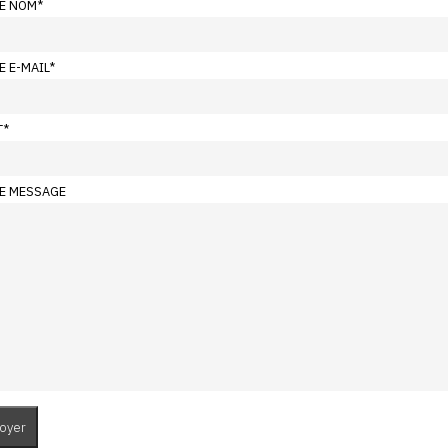
E NOM
*
E E-MAIL
*
T
*
E MESSAGE