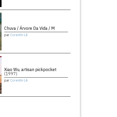
Chuva / Árvore Da Vida / M
par
Corentin Lê
Xiao Wu, artisan pickpocket
(1997)
par
Corentin Lê