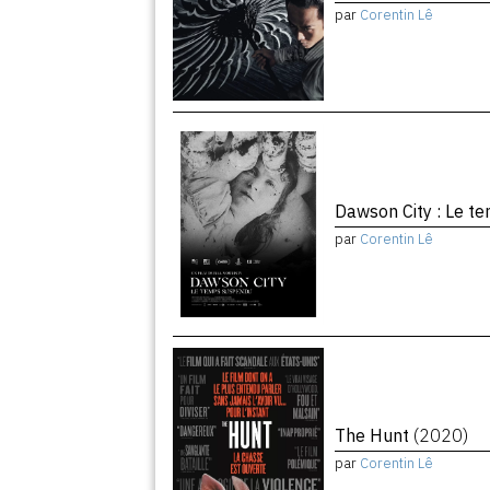
par
Corentin Lê
Dawson City : Le 
par
Corentin Lê
The Hunt
(2020)
par
Corentin Lê