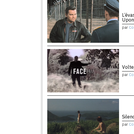
L’éva
Upon
par
Co
Volte
par
Co
Silen
par
Co