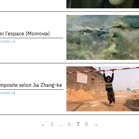
er l’espace (Monrovia)
rentin Lê
mposite selon Jia Zhang-ke
rentin Lê
←
1
…
6
7
8
→